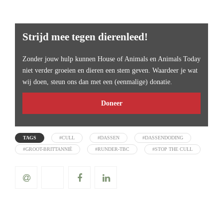
Strijd mee tegen dierenleed!
Zonder jouw hulp kunnen House of Animals en Animals Today
niet verder groeien en dieren een stem geven. Waardeer je wat
wij doen, steun ons dan met een (eenmalige) donatie.
Doneer
TAGS
#CULL
#DASSEN
#DASSENDODING
#GROOT-BRITTANNIË
#RUNDER-TBC
#STOP THE CULL