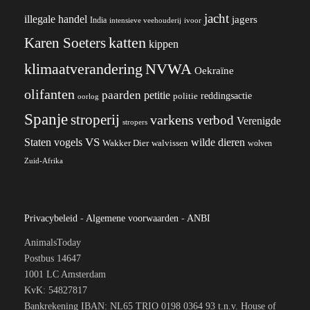
jacht
illegale handel
jagers
India
ivoor
intensieve veehouderij
katten
Karen Soeters
kippen
klimaatverandering
NVWA
Oekraïne
olifanten
paarden
petitie
reddingsactie
politie
oorlog
Spanje
stroperij
varkens
verbod
Verenigde
stropers
VS
wilde dieren
Staten
vogels
Wakker Dier
walvissen
wolven
Zuid-Afrika
Privacybeleid
-
Algemene voorwaarden
-
ANBI
AnimalsToday
Postbus 14647
1001 LC Amsterdam
KvK: 54827817
Bankrekening IBAN: NL65 TRIO 0198 0364 93 t.n.v. House of