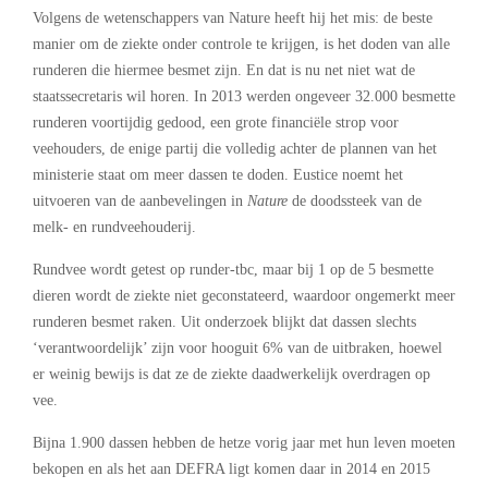
Volgens de wetenschappers van Nature heeft hij het mis: de beste
manier om de ziekte onder controle te krijgen, is het doden van alle
runderen die hiermee besmet zijn. En dat is nu net niet wat de
staatssecretaris wil horen. In 2013 werden ongeveer 32.000 besmette
runderen voortijdig gedood, een grote financiële strop voor
veehouders, de enige partij die volledig achter de plannen van het
ministerie staat om meer dassen te doden. Eustice noemt het
uitvoeren van de aanbevelingen in
Nature
de doodssteek van de
melk- en rundveehouderij.
Rundvee wordt getest op runder-tbc, maar bij 1 op de 5 besmette
dieren wordt de ziekte niet geconstateerd, waardoor ongemerkt meer
runderen besmet raken. Uit onderzoek blijkt dat dassen slechts
‘verantwoordelijk’ zijn voor hooguit 6% van de uitbraken, hoewel
er weinig bewijs is dat ze de ziekte daadwerkelijk overdragen op
vee.
Bijna 1.900 dassen hebben de hetze vorig jaar met hun leven moeten
bekopen en als het aan DEFRA ligt komen daar in 2014 en 2015