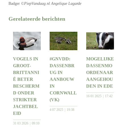
Badger
©PiepVandaag.nl Angelique Lagarde
Gerelateerde berichten
VOGELS IN
#GNVDD:
MOGELIJKE
GROOT-
DASSENBR
DASSENMO
BRITTANNI
UG IN
ORDENAAR
Ë BETER
AANBOUW
AANGEHOU
BESCHERM
IN
DEN IN EDE
D ONDER
CORNWALL
16 01 2025
17:42
STRIKTER
(VK)
JACHTBEL
4 07 2025
19:38
EID
31 03 2026
09:10