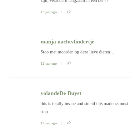
zijn, veranderd langzaam in een hel!!!
12 jaar ago
manja nachtvlindertje
Stop met moorden op deze lieve dieren…
12 jaar ago
yolandeDe Buyst
this is totally insane and stupid this madness must
stop
12 jaar ago