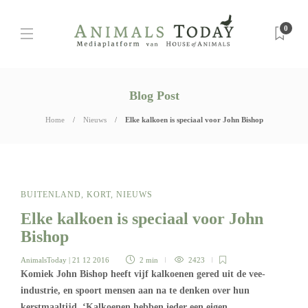
0
Blog Post
Home
Nieuws
Elke kalkoen is speciaal voor John Bishop
BUITENLAND
,
KORT
,
NIEUWS
Elke kalkoen is speciaal voor John
Bishop
AnimalsToday
| 21 12 2016
2 min
2423
Komiek John Bishop heeft vijf kalkoenen gered uit de vee-
industrie, en spoort mensen aan na te denken over hun
kerstmaaltijd. ‘Kalkoenen hebben ieder een eigen