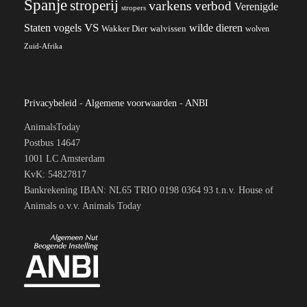
Spanje
stroperij
varkens
verbod
Verenigde
stropers
VS
wilde dieren
Staten
vogels
Wakker Dier
walvissen
wolven
Zuid-Afrika
Privacybeleid
-
Algemene voorwaarden
-
ANBI
AnimalsToday
Postbus 14647
1001 LC Amsterdam
KvK: 54827817
Bankrekening IBAN: NL65 TRIO 0198 0364 93 t.n.v. House of
Animals o.v.v. Animals Today