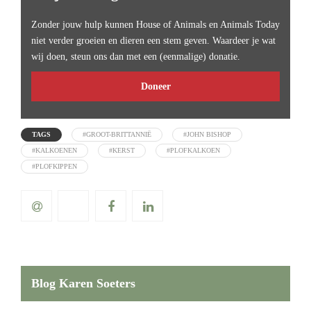
Zonder jouw hulp kunnen House of Animals en Animals Today
niet verder groeien en dieren een stem geven. Waardeer je wat
wij doen, steun ons dan met een (eenmalige) donatie.
Doneer
TAGS
#GROOT-BRITTANNIË
#JOHN BISHOP
#KALKOENEN
#KERST
#PLOFKALKOEN
#PLOFKIPPEN
Blog Karen Soeters