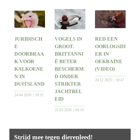
JURIDISCH
VOGELS IN
RED EEN
E
GROOT-
OORLOGSDI
DOORBRAA
BRITTANNI
ER IN
K VOOR
Ë BETER
OEKRAÏNE
KALKOENE
BESCHERM
(VIDEO)
N IN
D ONDER
24 12 2025
10:47
DUITSLAND
STRIKTER
JACHTBEL
24 04 2026
19:52
EID
31 03 2026
09:10
Strijd mee tegen dierenleed!