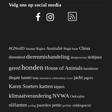
Volg ons op social media
China
#GNvdD
Australië
Animal Rights
België
bont
dierenmishandeling
dierenleed
dolfijnen
dierproeven
honden
gered
House of Animals
huisdieren
jacht
illegale handel
jagers
India
ivoor
intensieve veehouderij
katten
Karen Soeters
kippen
klimaatverandering
NVWA
Oekraïne
olifanten
paarden
petitie
reddingsactie
politie
oorlog