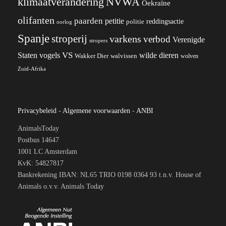
klimaatverandering
NVWA
Oekraïne
olifanten
paarden
petitie
reddingsactie
politie
oorlog
Spanje
stroperij
varkens
verbod
Verenigde
stropers
VS
wilde dieren
Staten
vogels
Wakker Dier
walvissen
wolven
Zuid-Afrika
Privacybeleid
-
Algemene voorwaarden
-
ANBI
AnimalsToday
Postbus 14647
1001 LC Amsterdam
KvK: 54827817
Bankrekening IBAN: NL65 TRIO 0198 0364 93 t.n.v. House of
Animals o.v.v. Animals Today