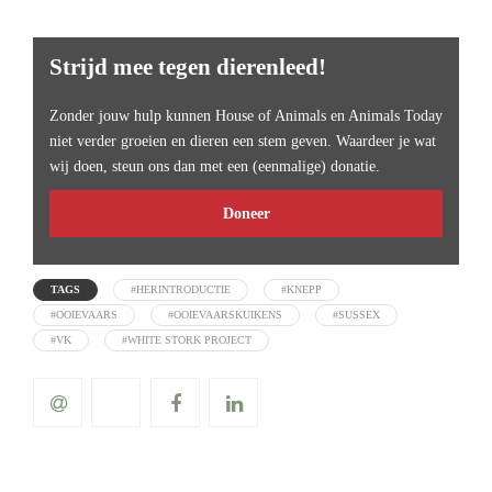
Strijd mee tegen dierenleed!
Zonder jouw hulp kunnen House of Animals en Animals Today
niet verder groeien en dieren een stem geven. Waardeer je wat
wij doen, steun ons dan met een (eenmalige) donatie.
Doneer
TAGS
#HERINTRODUCTIE
#KNEPP
#OOIEVAARS
#OOIEVAARSKUIKENS
#SUSSEX
#VK
#WHITE STORK PROJECT