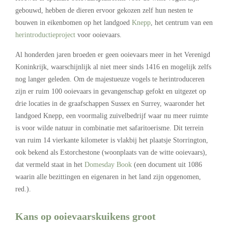
gebouwd, hebben de dieren ervoor gekozen zelf hun nesten te
bouwen in eikenbomen op het landgoed
Knepp
, het centrum van een
herintroductieproject
voor ooievaars.
Al honderden jaren broeden er geen ooievaars meer in het Verenigd
Koninkrijk, waarschijnlijk al niet meer sinds 1416 en mogelijk zelfs
nog langer geleden. Om de majestueuze vogels te herintroduceren
zijn er ruim 100 ooievaars in gevangenschap gefokt en uitgezet op
drie locaties in de graafschappen Sussex en Surrey, waaronder het
landgoed Knepp, een voormalig zuivelbedrijf waar nu meer ruimte
is voor wilde natuur in combinatie met safaritoerisme. Dit terrein
van ruim 14 vierkante kilometer is vlakbij het plaatsje Storrington,
ook bekend als Estorchestone (woonplaats van de witte ooievaars),
dat vermeld staat in het
Domesday Book
(een document uit 1086
waarin alle bezittingen en eigenaren in het land zijn opgenomen,
red.).
Kans op ooievaarskuikens groot