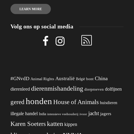
LEARN MORE
Volg ons op social media
China
#GNvdD
Australië
Animal Rights
België
bont
dierenmishandeling
dierenleed
dolfijnen
dierproeven
honden
gered
House of Animals
huisdieren
jacht
illegale handel
jagers
India
ivoor
intensieve veehouderij
katten
Karen Soeters
kippen