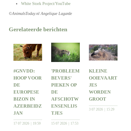
White Stork Project/YouTube
©AnimalsToday.nl Angelique Lagarde
Gerelateerde berichten
#GNVDD:
'PROBLEEM
KLEINE
HOOP VOOR
BEVERS'
OOIEVAART
DE
PIEKEN OP
JES
EUROPESE
DE
WORDEN
BIZON IN
AFSCHOTW
GROOT
AZERBEIDZ
ENSENLIJS
3 07 2026
15:29
JAN
TJES
17 07 2026
19:59
15 07 2026
17:53