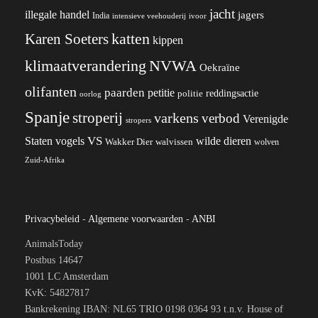
jacht
illegale handel
jagers
India
ivoor
intensieve veehouderij
katten
Karen Soeters
kippen
klimaatverandering
NVWA
Oekraïne
olifanten
paarden
petitie
reddingsactie
politie
oorlog
Spanje
stroperij
varkens
verbod
Verenigde
stropers
VS
wilde dieren
Staten
vogels
Wakker Dier
walvissen
wolven
Zuid-Afrika
Privacybeleid
-
Algemene voorwaarden
-
ANBI
AnimalsToday
Postbus 14647
1001 LC Amsterdam
KvK: 54827817
Bankrekening IBAN: NL65 TRIO 0198 0364 93 t.n.v. House of