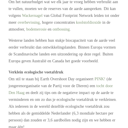
Om het natuurbudget wat we elk jaar te vroeg hebben verbruikt aan
te vullen, moeten we de reserves van de aarde aanspreken. Dit kan
volgens
Wackernagel
van Global Footprint Network leiden tot onder
meer
overbevissing
, hogere concentraties
koolstofdioxide
in de
atmosfeer,
bodemerosie
en
ontbossing
.
Westerse landen hebben hun stukje biocapaciteit van de aarde veel
eerder verbruikt dan ontwikkelingslanden. Binnen Europa vormen
de Scandinavische landen een uitzondering op deze regel. Buiten
Europa geven Australië en Canada het goede voorbeeld.
Verklein ecologische voetafdruk
Om stil te staan bij Earth Overshoot Day organiseert
PINK!
(de
jongerenorganisatie van de Partij voor de Dieren) een
tocht door
Den Haag
en deelt zij tips om de negatieve impact op de aarde te
verminderen en om zo dus je ecologische voetafdruk te verkleinen.
Als iedereen in de wereld dezelfde ecologische voetafdruk zou
hebben als de gemiddelde Nederlander (6,3 mondiale hectare per
persoon) dan zouden er 3,6 aardbollen nodig zijn en we hebben er
maar één!