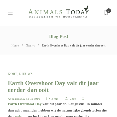
0
Blog Post
Home
Nieuws
Earth Overshoot Day valt dit jaar eerder dan ooit
KORT
,
NIEUWS
Earth Overshoot Day valt dit jaar
eerder dan ooit
AnimalsToday
| 8 08 2016
2 min
2306
Earth Overshoot Day
valt dit jaar op 8 augustus. In minder
dan acht maanden hebben wij de natuurlijke grondstoffen die
de
aarde
in een heel jaar kan produceren verbruikt.