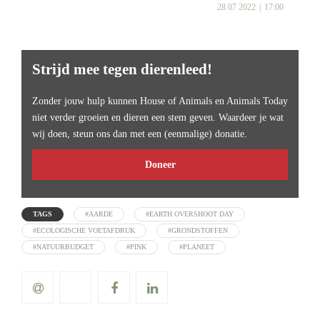
28 07 2022
17:00
Strijd mee tegen dierenleed!
Zonder jouw hulp kunnen House of Animals en Animals Today
niet verder groeien en dieren een stem geven. Waardeer je wat
wij doen, steun ons dan met een (eenmalige) donatie.
Doneer
TAGS
#AARDE
#EARTH OVERSHOOT DAY
#ECOLOGISCHE VOETAFDRUK
#GRONDSTOFFEN
#NATUURBUDGET
#PINK
#PLANEET