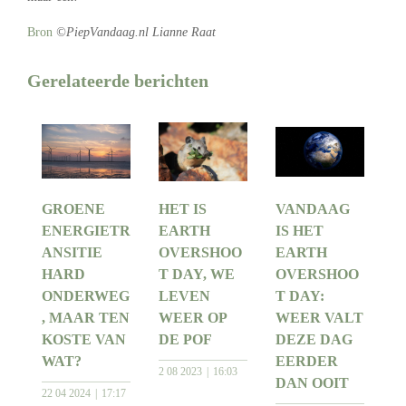
Bron
©PiepVandaag.nl Lianne Raat
Gerelateerde berichten
GROENE
HET IS
VANDAAG
ENERGIETR
EARTH
IS HET
ANSITIE
OVERSHOO
EARTH
HARD
T DAY, WE
OVERSHOO
ONDERWEG
LEVEN
T DAY:
, MAAR TEN
WEER OP
WEER VALT
KOSTE VAN
DE POF
DEZE DAG
WAT?
EERDER
2 08 2023
16:03
DAN OOIT
22 04 2024
17:17