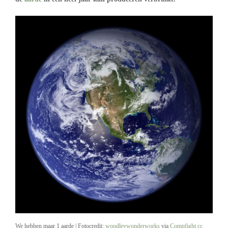
We hebben maar 1 aarde | Fotocredit:
woodleywonderworks
via
Compfight
cc