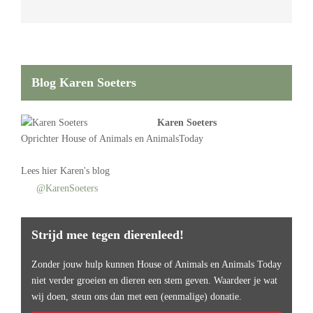
Blog Karen Soeters
Karen Soeters
Oprichter
House of Animals
en AnimalsToday
Lees
hier Karen's blog
@KarenSoeters
Strijd mee tegen dierenleed!
Zonder jouw hulp kunnen House of Animals en Animals Today
niet verder groeien en dieren een stem geven. Waardeer je wat
wij doen, steun ons dan met een (eenmalige) donatie.