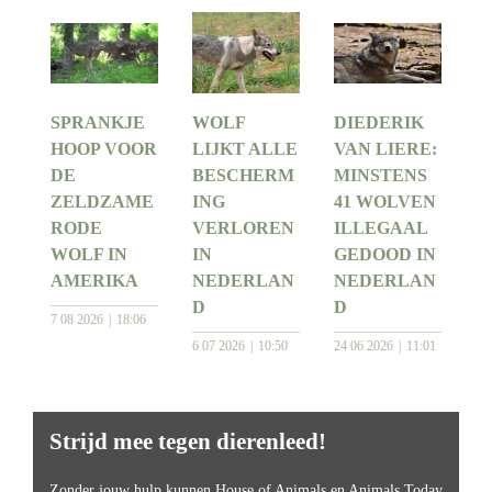
SPRANKJE
WOLF
DIEDERIK
HOOP VOOR
LIJKT ALLE
VAN LIERE:
DE
BESCHERM
MINSTENS
ZELDZAME
ING
41 WOLVEN
RODE
VERLOREN
ILLEGAAL
WOLF IN
IN
GEDOOD IN
AMERIKA
NEDERLAN
NEDERLAN
D
D
7 08 2026
18:06
6 07 2026
10:50
24 06 2026
11:01
Strijd mee tegen dierenleed!
Zonder jouw hulp kunnen House of Animals en Animals Today