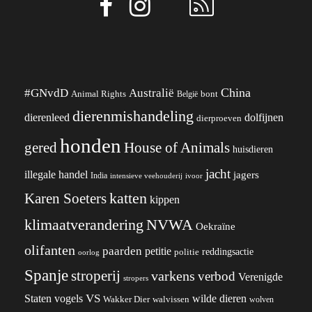
China
#GNvdD
Australië
Animal Rights
België
bont
dierenmishandeling
dierenleed
dolfijnen
dierproeven
honden
gered
House of Animals
huisdieren
jacht
illegale handel
jagers
India
ivoor
intensieve veehouderij
katten
Karen Soeters
kippen
klimaatverandering
NVWA
Oekraïne
olifanten
paarden
petitie
reddingsactie
politie
oorlog
Spanje
stroperij
varkens
verbod
Verenigde
stropers
VS
wilde dieren
Staten
vogels
Wakker Dier
walvissen
wolven