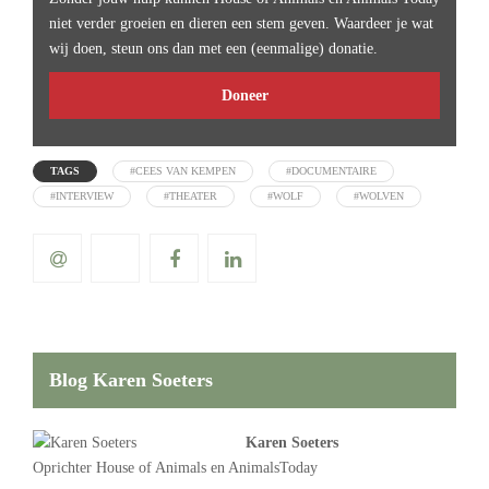
niet verder groeien en dieren een stem geven. Waardeer je wat
wij doen, steun ons dan met een (eenmalige) donatie.
Doneer
TAGS
#CEES VAN KEMPEN
#DOCUMENTAIRE
#INTERVIEW
#THEATER
#WOLF
#WOLVEN
Blog Karen Soeters
Karen Soeters
Oprichter
House of Animals
en AnimalsToday