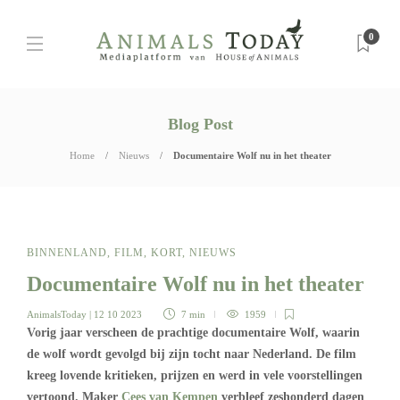
0
Blog Post
Home
Nieuws
Documentaire Wolf nu in het theater
BINNENLAND
,
FILM
,
KORT
,
NIEUWS
Documentaire Wolf nu in het theater
AnimalsToday
| 12 10 2023
7 min
1959
Vorig jaar verscheen de prachtige documentaire Wolf, waarin
de wolf wordt gevolgd bij zijn tocht naar Nederland. De film
kreeg lovende kritieken, prijzen en werd in vele voorstellingen
vertoond. Maker
Cees van Kempen
verbleef zeshonderd dagen