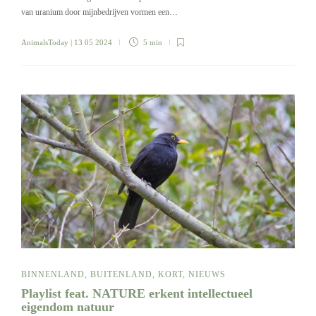
van uranium door mijnbedrijven vormen een…
AnimalsToday
| 13 05 2024
5 min
BINNENLAND
,
BUITENLAND
,
KORT
,
NIEUWS
Playlist feat. NATURE erkent intellectueel
eigendom natuur