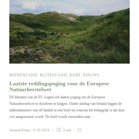
BINNENLAND
,
BUITENLAND
,
KORT
,
NIEUWS
Laatste reddingspoging voor de Europese
Natuurherstelwet
Elf lidstaten van de EU wagen een laatste poging om de Europese
Natuurherstelwet er doorheen te krijgen. Onder leiding van Ierland leggen de
milieuministers van elf landen in een brief uit waarom het belangrijk is dat deze
wet aangenomen wordt. De brief wordt verzonden naar…
AnimalsToday
| 17 05 2024
3 min