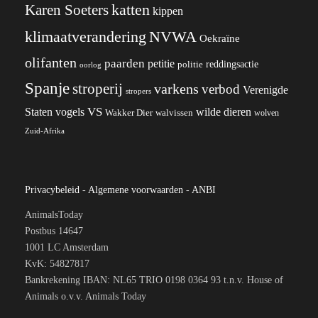
katten
Karen Soeters
kippen
klimaatverandering
NVWA
Oekraïne
olifanten
paarden
petitie
reddingsactie
politie
oorlog
Spanje
stroperij
varkens
verbod
Verenigde
stropers
VS
wilde dieren
Staten
vogels
Wakker Dier
walvissen
wolven
Zuid-Afrika
Privacybeleid
-
Algemene voorwaarden
-
ANBI
AnimalsToday
Postbus 14647
1001 LC Amsterdam
KvK: 54827817
Bankrekening IBAN: NL65 TRIO 0198 0364 93 t.n.v. House of
Animals o.v.v. Animals Today