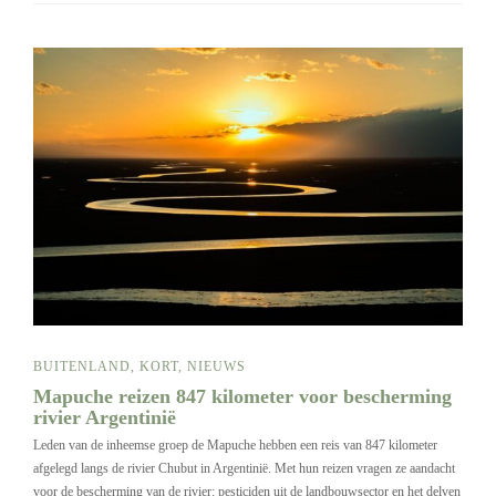
BUITENLAND
,
KORT
,
NIEUWS
Mapuche reizen 847 kilometer voor bescherming
rivier Argentinië
Leden van de inheemse groep de Mapuche hebben een reis van 847 kilometer
afgelegd langs de rivier Chubut in Argentinië. Met hun reizen vragen ze aandacht
voor de bescherming van de rivier: pesticiden uit de landbouwsector en het delven