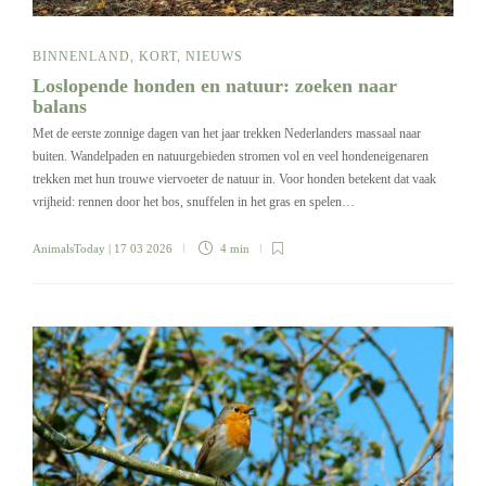
BINNENLAND
,
KORT
,
NIEUWS
Loslopende honden en natuur: zoeken naar
balans
Met de eerste zonnige dagen van het jaar trekken Nederlanders massaal naar
buiten. Wandelpaden en natuurgebieden stromen vol en veel hondeneigenaren
trekken met hun trouwe viervoeter de natuur in. Voor honden betekent dat vaak
vrijheid: rennen door het bos, snuffelen in het gras en spelen…
AnimalsToday
| 17 03 2026
4 min