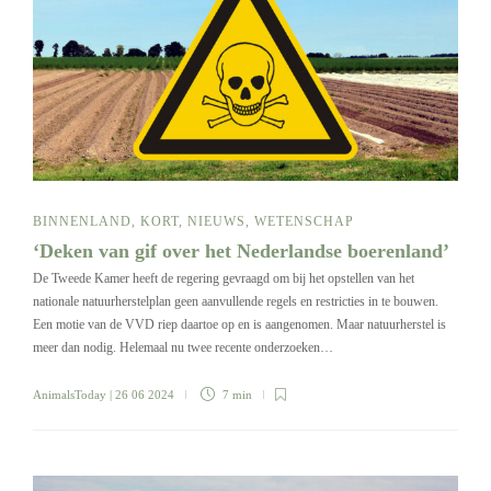
BINNENLAND
,
KORT
,
NIEUWS
,
WETENSCHAP
‘Deken van gif over het Nederlandse boerenland’
De Tweede Kamer heeft de regering gevraagd om bij het opstellen van het
nationale natuurherstelplan geen aanvullende regels en restricties in te bouwen.
Een motie van de VVD riep daartoe op en is aangenomen. Maar natuurherstel is
meer dan nodig. Helemaal nu twee recente onderzoeken…
AnimalsToday
| 26 06 2024
7 min