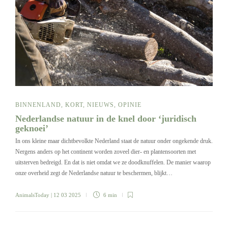
BINNENLAND
,
KORT
,
NIEUWS
,
OPINIE
Nederlandse natuur in de knel door ‘juridisch
geknoei’
In ons kleine maar dichtbevolkte Nederland staat de natuur onder ongekende druk.
Nergens anders op het continent worden zoveel dier- en plantensoorten met
uitsterven bedreigd. En dat is niet omdat we ze doodknuffelen. De manier waarop
onze overheid zegt de Nederlandse natuur te beschermen, blijkt…
AnimalsToday
| 12 03 2025
6 min