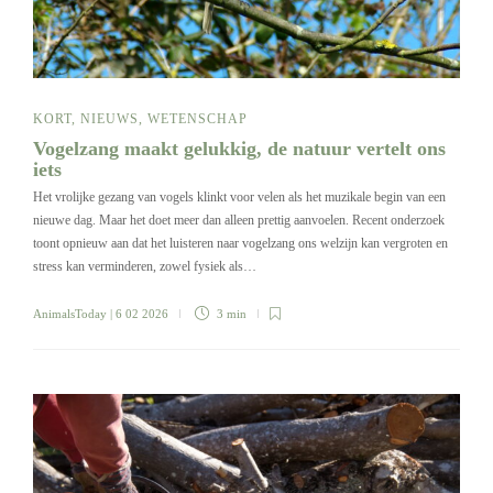
KORT
,
NIEUWS
,
WETENSCHAP
Vogelzang maakt gelukkig, de natuur vertelt ons
iets
Het vrolijke gezang van vogels klinkt voor velen als het muzikale begin van een
nieuwe dag. Maar het doet meer dan alleen prettig aanvoelen. Recent onderzoek
toont opnieuw aan dat het luisteren naar vogelzang ons welzijn kan vergroten en
stress kan verminderen, zowel fysiek als…
AnimalsToday
| 6 02 2026
3 min