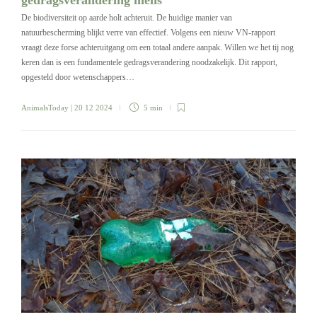
De biodiversiteit op aarde holt achteruit. De huidige manier van
natuurbescherming blijkt verre van effectief. Volgens een nieuw VN-rapport
vraagt deze forse achteruitgang om een totaal andere aanpak. Willen we het tij nog
keren dan is een fundamentele gedragsverandering noodzakelijk. Dit rapport,
opgesteld door wetenschappers…
AnimalsToday
| 20 12 2024
5 min