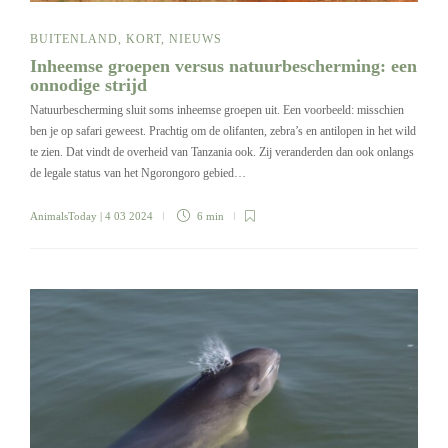
BUITENLAND
,
KORT
,
NIEUWS
Inheemse groepen versus natuurbescherming: een
onnodige strijd
Natuurbescherming sluit soms inheemse groepen uit. Een voorbeeld: misschien
ben je op safari geweest. Prachtig om de olifanten, zebra’s en antilopen in het wild
te zien. Dat vindt de overheid van Tanzania ook. Zij veranderden dan ook onlangs
de legale status van het Ngorongoro gebied…
AnimalsToday
| 4 03 2024
6 min