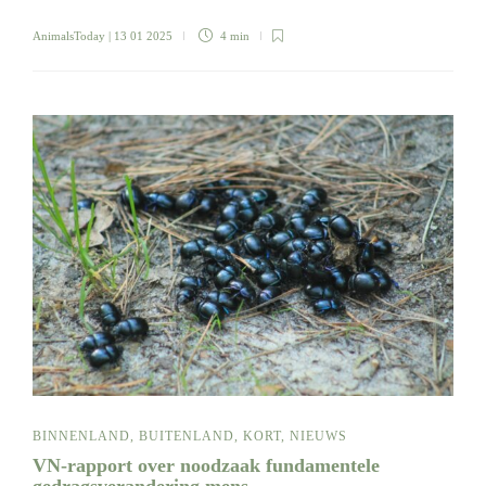
AnimalsToday
| 13 01 2025
4 min
BINNENLAND
,
BUITENLAND
,
KORT
,
NIEUWS
VN-rapport over noodzaak fundamentele
gedragsverandering mens