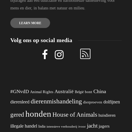
bijdragen aan een duurzame en harmonieuze samenleving voor
mens en dier, in balans met natuur en milieu.
LEARN MORE
Volg ons op social media
China
#GNvdD
Australië
Animal Rights
België
bont
dierenmishandeling
dierenleed
dolfijnen
dierproeven
honden
gered
House of Animals
huisdieren
jacht
illegale handel
jagers
India
ivoor
intensieve veehouderij