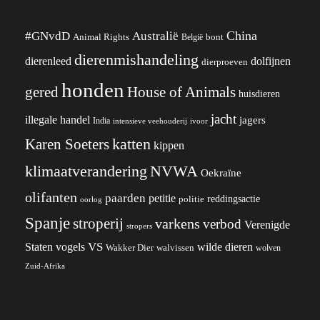
China
#GNvdD
Australië
Animal Rights
België
bont
dierenmishandeling
dierenleed
dolfijnen
dierproeven
honden
gered
House of Animals
huisdieren
jacht
illegale handel
jagers
India
ivoor
intensieve veehouderij
katten
Karen Soeters
kippen
klimaatverandering
NVWA
Oekraïne
olifanten
paarden
petitie
reddingsactie
politie
oorlog
Spanje
stroperij
varkens
verbod
Verenigde
stropers
VS
wilde dieren
Staten
vogels
Wakker Dier
walvissen
wolven
Zuid-Afrika