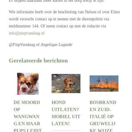
Er blijken daarnaast meer katten in het dorp kwijt te zijn.
Wie informatie heeft over de beschieting van Nelson of over Elmo
wordt verzocht contact op te nemen met de dierenpolitie via
meldnummer 144. Of neem contact op met de redactie via
info@piepvandaag.nl
@PiepVandaag.nl Angelique Lagarde
Gerelateerde berichten
DE MOORD
HOND
BOSBRAND
OP
UITLATEN?
EN ZUID-
WANGWAN
MOBIEL UIT
ITALIË OP
G EN HAAR
LATEN!
GRUWELIJ
PUPS LEIDT
KE WIJZE