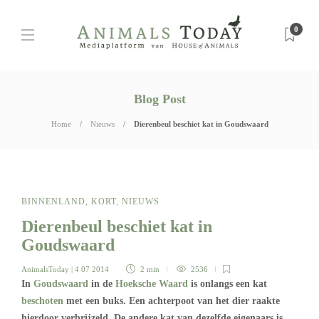
0
Blog Post
Home
Nieuws
Dierenbeul beschiet kat in Goudswaard
BINNENLAND
,
KORT
,
NIEUWS
Dierenbeul beschiet kat in
Goudswaard
AnimalsToday
| 4 07 2014
2 min
2536
In
Goudswaard
in de
Hoeksche Waard
is onlangs een kat
beschoten
met een buks. Een achterpoot van het dier raakte
hierdoor verbrijzeld. De andere kat van dezelfde eigenaars is