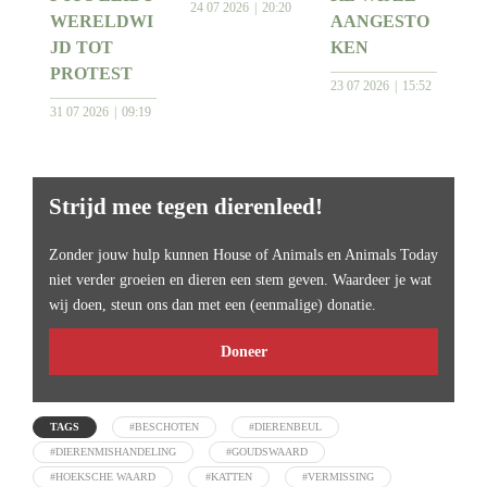
24 07 2026
20:20
WERELDWI
AANGESTO
JD TOT
KEN
PROTEST
23 07 2026
15:52
31 07 2026
09:19
Strijd mee tegen dierenleed!
Zonder jouw hulp kunnen House of Animals en Animals Today
niet verder groeien en dieren een stem geven. Waardeer je wat
wij doen, steun ons dan met een (eenmalige) donatie.
Doneer
TAGS
#BESCHOTEN
#DIERENBEUL
#DIERENMISHANDELING
#GOUDSWAARD
#HOEKSCHE WAARD
#KATTEN
#VERMISSING