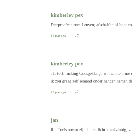
kimberley pex
Dierproefcentrum Leuven; afschaffen of bom ero
11 jaar ago
kimberley pex
t Is toch fucking Godsgeklaagd wat ze die arme d
ik zou graag zelf iemand onder handen nemen die
11 jaar ago
jan
Rik Torfs noemt zijn katten licht krankzinnig, v