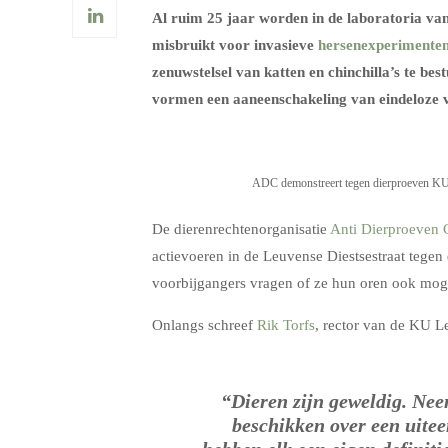
Al ruim 25 jaar worden in de laboratoria va
misbruikt voor invasieve
hersenexperimente
zenuwstelsel van katten en chinchilla’s te be
vormen een aaneenschakeling van eindeloze va
ADC demonstreert tegen dierproeven KU
De dierenrechtenorganisatie
Anti Dierproeven C
actievoeren in de Leuvense Diestsestraat tege
voorbijgangers vragen of ze hun oren ook mog
Onlangs schreef
Rik Torfs
, rector van de KU 
“Dieren zijn geweldig. Nee
beschikken over een uitee