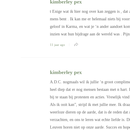
kimberley pex
t Enige wat ik hier nog over kan zeggen is , dat
mens bent . Ik kan me er helemaal niets bij voor
geloof in Karma, en wat je ‘n ander aandoet kom
inzien wat hun bijdrage aan de wereld was . Pijn
11 jaar ago
kimberley pex
A.D.C. nogmaals wil ik jullie ‘n groot complime
heel diep dat er nog mensen bestaan met n hart. Do
bij te staan bij protesten en acties. Vreselijk vi
Als ik ooit kan”, strijd ik met jullie mee. Ik dra
weerloze dieren op de aarde, dat is de reden dat
verzachten, en ons te leren wat echte liefde is. D
Leuven horen niet op onze aarde. Succes en hopel