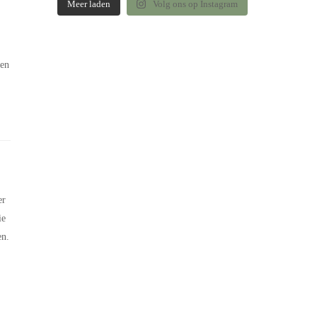
Meer laden
Volg ons op Instagram
 en
er
ie
en.