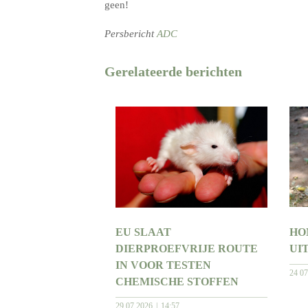
geen!
Persbericht
ADC
Gerelateerde berichten
EU SLAAT
HO
DIERPROEFVRIJE ROUTE
UI
IN VOOR TESTEN
24 0
CHEMISCHE STOFFEN
29 07 2026
14:57