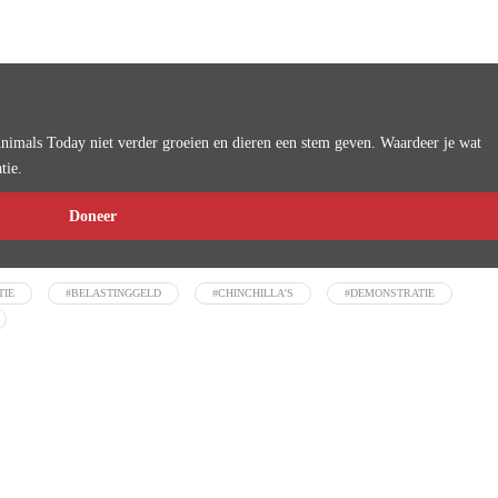
imals Today niet verder groeien en dieren een stem geven. Waardeer je wat
tie.
Doneer
TIE
#BELASTINGGELD
#CHINCHILLA'S
#DEMONSTRATIE