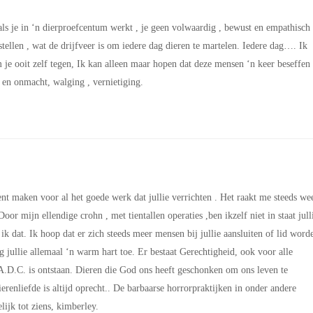
 als je in ‘n dierproefcentum werkt , je geen volwaardig , bewust en empathisch
stellen , wat de drijfveer is om iedere dag dieren te martelen. Iedere dag…. Ik
 je ooit zelf tegen, Ik kan alleen maar hopen dat deze mensen ‘n keer beseffen
 en onmacht, walging , vernietiging.
nt maken voor al het goede werk dat jullie verrichten . Het raakt me steeds we
or mijn ellendige crohn , met tientallen operaties ,ben ikzelf niet in staat jull
nd ik dat. Ik hoop dat er zich steeds meer mensen bij jullie aansluiten of lid word
ag jullie allemaal ‘n warm hart toe. Er bestaat Gerechtigheid, ook voor alle
 A.D.C. is ontstaan. Dieren die God ons heeft geschonken om ons leven te
ierenliefde is altijd oprecht.. De barbaarse horrorpraktijken in onder andere
ijk tot ziens, kimberley.