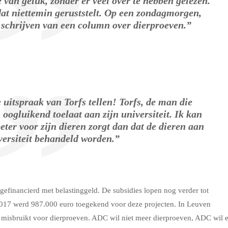
e van geluk, zonder er veel over te hebben gelezen.
dat niettemin geruststelt. Op een zondagmorgen,
t schrijven van een column over dierproeven.”
uitspraak van Torfs tellen! Torfs, de man die
 oogluikend toelaat aan zijn universiteit. Ik kan
eter voor zijn dieren zorgt dan dat de dieren aan
versiteit behandeld worden.”
efinancierd met belastinggeld. De subsidies lopen nog verder tot
2017 werd 987.000 euro toegekend voor deze projecten. In Leuven
 misbruikt voor dierproeven. ADC wil niet meer dierproeven, ADC wil e