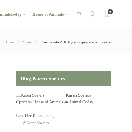
0
nimalsToday
House of Animals
Home
Nieuws
Demonstratie ADC tegen dierproeven KU Leuven
Blog Karen Soeters
Karen Soeters
Oprichter
House of Animals
en AnimalsToday
Lees
hier Karen's blog
@KarenSoeters