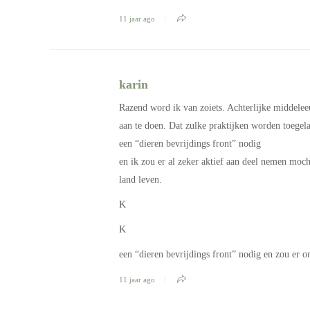
11 jaar ago
karin
Razend word ik van zoiets. Achterlijke middele
aan te doen. Dat zulke praktijken worden toegela
een “dieren bevrijdings front” nodig
en ik zou er al zeker aktief aan deel nemen mocht
land leven.
K
K
een “dieren bevrijdings front” nodig en zou er o
11 jaar ago