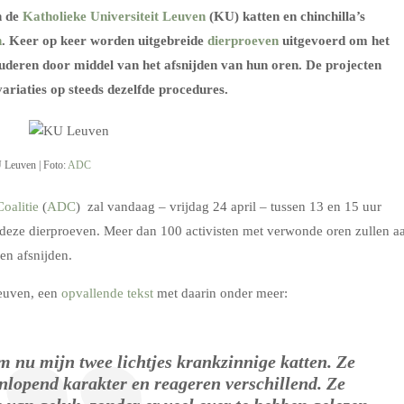
n de
Katholieke Universiteit Leuven
(KU) katten en chinchilla’s
n
. Keer op keer worden uitgebreide
dierproeven
uitgevoerd om het
studeren door middel van het afsnijden van hun oren. De projecten
riaties op steeds dezelfde procedures.
 Leuven | Foto:
ADC
oalitie
(
ADC
) zal vandaag – vrijdag 24 april – tussen 13 en 15 uur
n deze dierproeven. Meer dan 100 activisten met verwonde oren zullen a
en afsnijden.
Leuven, een
opvallende tekst
met daarin onder meer:
m nu mijn twee lichtjes krankzinnige katten. Ze
nlopend karakter en reageren verschillend. Ze