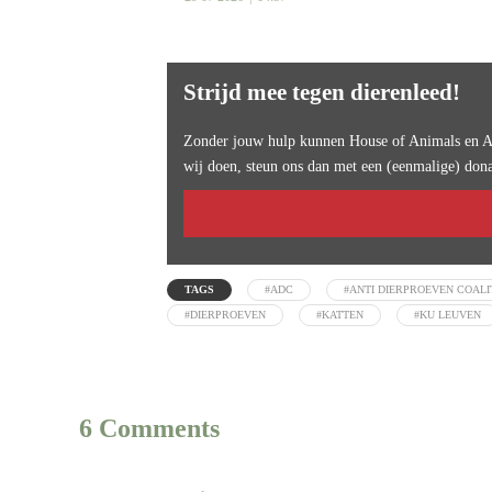
Strijd mee tegen dierenleed!
Zonder jouw hulp kunnen House of Animals en An
wij doen, steun ons dan met een (eenmalige) dona
TAGS
#ADC
#ANTI DIERPROEVEN COALI
#DIERPROEVEN
#KATTEN
#KU LEUVEN
6 Comments