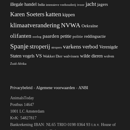
jacht
illegale handel
jagers
India
ivoor
intensieve veehouderij
katten
Karen Soeters
kippen
klimaatverandering
NVWA
Oekraïne
olifanten
paarden
petitie
reddingsactie
politie
oorlog
Spanje
stroperij
varkens
verbod
Verenigde
stropers
VS
wilde dieren
Staten
vogels
Wakker Dier
walvissen
wolven
Zuid-Afrika
Privacybeleid
-
Algemene voorwaarden
-
ANBI
AnimalsToday
Postbus 14647
1001 LC Amsterdam
KvK: 54827817
Bankrekening IBAN: NL65 TRIO 0198 0364 93 t.n.v. House of