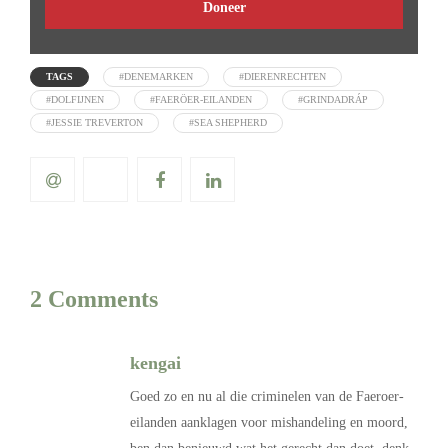
Doneer
TAGS
#DENEMARKEN
#DIERENRECHTEN
#DOLFIJNEN
#FAERÖER-EILANDEN
#GRINDADRÁP
#JESSIE TREVERTON
#SEA SHEPHERD
2 Comments
kengai
Goed zo en nu al die criminelen van de Faeroer-
eilanden aanklagen voor mishandeling en moord,