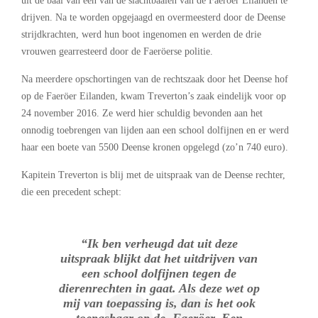
uit de baai van een van de slachtbaaien van de Faeröer Eilanden te
drijven. Na te worden opgejaagd en overmeesterd door de Deense
strijdkrachten, werd hun boot ingenomen en werden de drie
vrouwen gearresteerd door de Faeröerse politie.
Na meerdere opschortingen van de rechtszaak door het Deense hof
op de Faeröer Eilanden, kwam Treverton’s zaak eindelijk voor op
24 november 2016. Ze werd hier schuldig bevonden aan het
onnodig toebrengen van lijden aan een school dolfijnen en er werd
haar een boete van 5500 Deense kronen opgelegd (zo’n 740 euro).
Kapitein Treverton is blij met de uitspraak van de Deense rechter,
die een precedent schept:
“Ik ben verheugd dat uit deze
uitspraak blijkt dat het uitdrijven van
een school dolfijnen tegen de
dierenrechten in gaat. Als deze wet op
mij van toepassing is, dan is het ook
toepasbaar op de Faeröer. Een