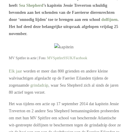
heeft
Sea Shepherd
’s kapitein Jessie Treverton schuldig
bevonden aan het schenden van de Faeröerse dierenrechten
door ‘onnodig lijden’ toe te brengen aan een school
dolfijnen
.
Het hof deed deze belangrijke uitspraak afgelopen vrijdag 25
november.
MV Spitfire in actie | Foto:
MVSpitfireSSUK/Facebook
Elk jaar
worden er meer dan 800 grienden en andere kleine
walvisachtigen afgeslacht op de Faeröer Eilanden tijdens de
zogenaamde
grindadráp
, waar Sea Shepherd zich al sinds de jaren
80 actief tegen verzet.
Het was tijdens een actie op 17 september 2014 dat kapitein Jessie
Treverton en 2 andere Sea Shepherd bemanningsleden probeerden
om met hun MV Spitfire een school van beschermde Atlantische
wit-gestreepte dolfijnen te beschermen tegen de grindadráp door ze