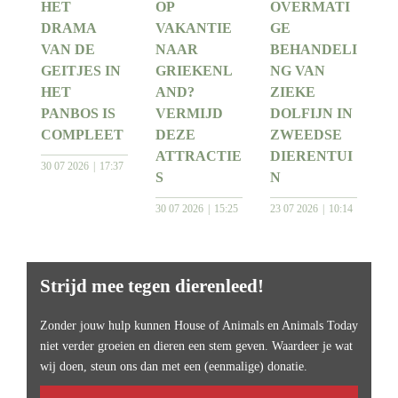
HET
OP
OVERMATI
DRAMA
VAKANTIE
GE
VAN DE
NAAR
BEHANDELI
GEITJES IN
GRIEKENL
NG VAN
HET
AND?
ZIEKE
PANBOS IS
VERMIJD
DOLFIJN IN
COMPLEET
DEZE
ZWEEDSE
ATTRACTIE
DIERENTUI
30 07 2026
17:37
S
N
30 07 2026
15:25
23 07 2026
10:14
Strijd mee tegen dierenleed!
Zonder jouw hulp kunnen House of Animals en Animals Today
niet verder groeien en dieren een stem geven. Waardeer je wat
wij doen, steun ons dan met een (eenmalige) donatie.