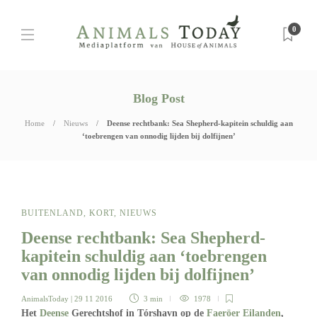
0
Blog Post
Home
Nieuws
Deense rechtbank: Sea Shepherd-kapitein schuldig aan
‘toebrengen van onnodig lijden bij dolfijnen’
BUITENLAND
,
KORT
,
NIEUWS
Deense rechtbank: Sea Shepherd-
kapitein schuldig aan ‘toebrengen
van onnodig lijden bij dolfijnen’
AnimalsToday
| 29 11 2016
3 min
1978
Het
Deense
Gerechtshof in Tórshavn op de
Faeröer Eilanden
,