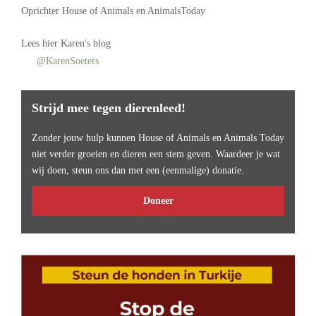
Oprichter
House of Animals
en AnimalsToday
Lees
hier Karen's blog
@KarenSoeters
Strijd mee tegen dierenleed!
Zonder jouw hulp kunnen House of Animals en Animals Today
niet verder groeien en dieren een stem geven. Waardeer je wat
wij doen, steun ons dan met een (eenmalige) donatie.
Doneer