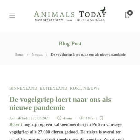
0
Blog Post
Home
Nieuws
De vogelgriep loert naar ons als nieuwe pandemie
BINNENLAND
,
BUITENLAND
,
KORT
,
NIEUWS
De vogelgriep loert naar ons als
nieuwe pandemie
AnimalsToday
| 26 03 2025
4 min
1105
Recent
nog zijn op een kalkoenboerderij in Putten vanwege
vogelgriep alle 27.000 dieren gedood. De ziekte is overal ter
wereld aanwezig en treft steeds meer diersoorten. Zo zijn ook