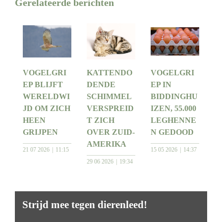
Gerelateerde berichten
VOGELGRI
KATTENDO
VOGELGRI
EP BLIJFT
DENDE
EP IN
WERELDWI
SCHIMMEL
BIDDINGHU
JD OM ZICH
VERSPREID
IZEN, 55.000
HEEN
T ZICH
LEGHENNE
GRIJPEN
OVER ZUID-
N GEDOOD
AMERIKA
21 07 2026
11:15
15 05 2026
14:37
29 06 2026
19:34
Strijd mee tegen dierenleed!