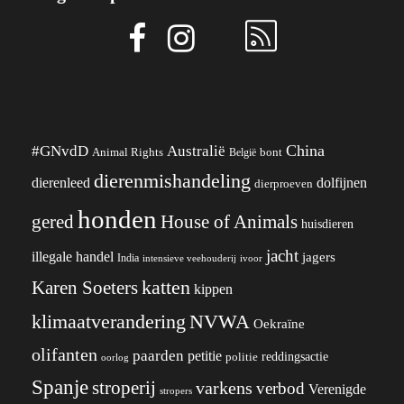
China
#GNvdD
Australië
Animal Rights
België
bont
dierenmishandeling
dierenleed
dolfijnen
dierproeven
honden
gered
House of Animals
huisdieren
jacht
illegale handel
jagers
India
ivoor
intensieve veehouderij
katten
Karen Soeters
kippen
klimaatverandering
NVWA
Oekraïne
olifanten
paarden
petitie
reddingsactie
politie
oorlog
Spanje
stroperij
varkens
verbod
Verenigde
stropers