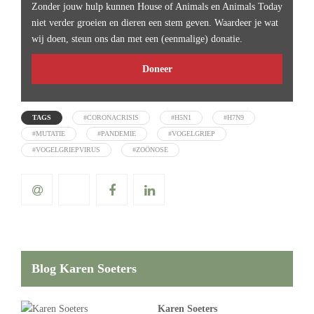
Zonder jouw hulp kunnen House of Animals en Animals Today
niet verder groeien en dieren een stem geven. Waardeer je wat
wij doen, steun ons dan met een (eenmalige) donatie.
Doneer
TAGS
#CORONACRISIS
#H5N1
#H7N9
#MUTATIE
#PANDEMIE
#VOGELGRIEP
#VOGELGRIEPVIRUS
#ZOÖNOSE
Blog Karen Soeters
Karen Soeters