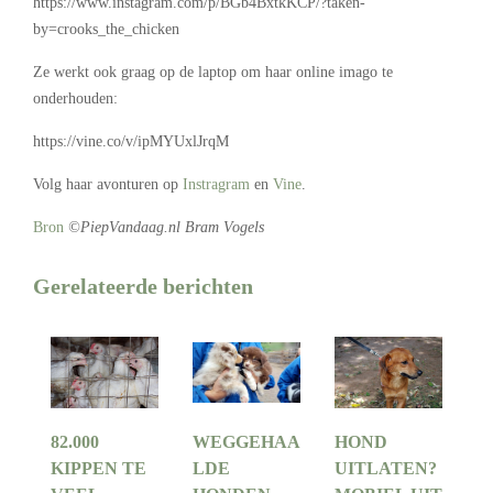
https://www.instagram.com/p/BGb4BxtkKCP/?taken-
by=crooks_the_chicken
Ze werkt ook graag op de laptop om haar online imago te
onderhouden:
https://vine.co/v/ipMYUxlJrqM
Volg haar avonturen op
Instragram
en
Vine
.
Bron
©PiepVandaag.nl Bram Vogels
Gerelateerde berichten
82.000
WEGGEHAA
HOND
KIPPEN TE
LDE
UITLATEN?