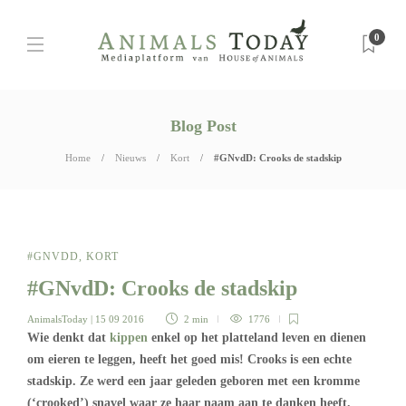
0
Blog Post
Home
Nieuws
Kort
#GNvdD: Crooks de stadskip
#GNVDD
,
KORT
#GNvdD: Crooks de stadskip
AnimalsToday
| 15 09 2016
2 min
1776
Wie denkt dat
kippen
enkel op het platteland leven en dienen
om eieren te leggen, heeft het goed mis! Crooks is een echte
stadskip. Ze werd een jaar geleden geboren met een kromme
(‘crooked’) snavel waar ze haar naam aan te danken heeft.