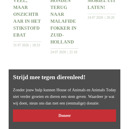
VEEL,
HONDEN
MOBIEL UIT
MAAR
TERUG
LATEN!
ONZICHTB
NAAR
24 07 2026
20:20
AAR IN HET
MALAFIDE
STIKSTOFD
FOKKER IN
EBAT
ZUID-
HOLLAND
31 07 2026
18:53
24 07 2026
21:18
Strijd mee tegen dierenleed!
Zonder jouw hulp kunnen House of Animals en Animals Today
niet verder groeien en dieren een stem geven. Waardeer je wat
wij doen, steun ons dan met een (eenmalige) donatie.
Doneer