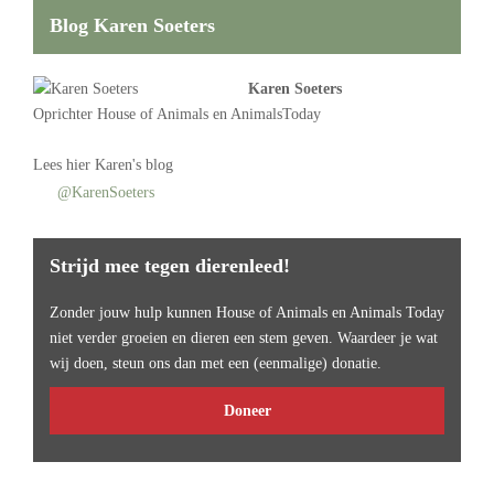
Blog Karen Soeters
Karen Soeters
Oprichter
House of Animals
en AnimalsToday
Lees
hier Karen's blog
@KarenSoeters
Strijd mee tegen dierenleed!
Zonder jouw hulp kunnen House of Animals en Animals Today
niet verder groeien en dieren een stem geven. Waardeer je wat
wij doen, steun ons dan met een (eenmalige) donatie.
Doneer