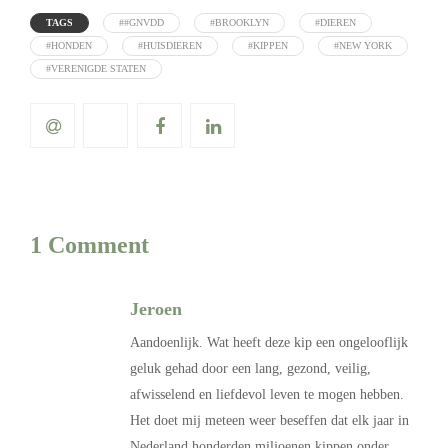
TAGS
##GNVDD
#BROOKLYN
#DIEREN
#HONDEN
#HUISDIEREN
#KIPPEN
#NEW YORK
#VERENIGDE STATEN
1 Comment
Jeroen
Aandoenlijk. Wat heeft deze kip een ongelooflijk
geluk gehad door een lang, gezond, veilig,
afwisselend en liefdevol leven te mogen hebben.
Het doet mij meteen weer beseffen dat elk jaar in
Nederland honderden miljoenen kippen onder