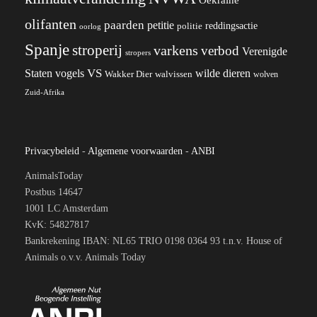
olifanten
paarden
petitie
reddingsactie
politie
oorlog
Spanje
stroperij
varkens
verbod
Verenigde
stropers
VS
Staten
vogels
wilde dieren
Wakker Dier
walvissen
wolven
Zuid-Afrika
Privacybeleid
-
Algemene voorwaarden
-
ANBI
AnimalsToday
Postbus 14647
1001 LC Amsterdam
KvK: 54827817
Bankrekening IBAN: NL65 TRIO 0198 0364 93 t.n.v. House of
Animals o.v.v. Animals Today