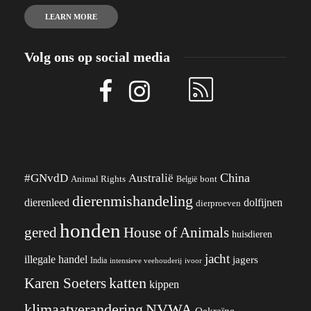
LEARN MORE
Volg ons op social media
China
#GNvdD
Australië
Animal Rights
België
bont
dierenmishandeling
dierenleed
dolfijnen
dierproeven
honden
gered
House of Animals
huisdieren
jacht
illegale handel
jagers
India
ivoor
intensieve veehouderij
katten
Karen Soeters
kippen
klimaatverandering
NVWA
Oekraïne