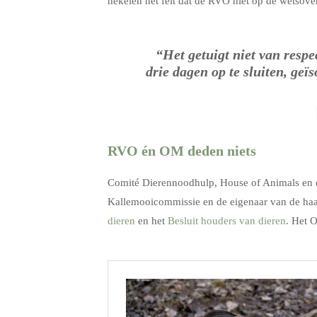
hekelen het feit dat de RVO niet op de wetsov
“Het getuigt niet van resp
drie dagen op te sluiten, ge
RVO én OM deden niets
Comité Dierennoodhulp, House of Animals en di
Kallemooicommissie en de eigenaar van de haa
dieren
en het
Besluit houders van dieren
. Het 
.