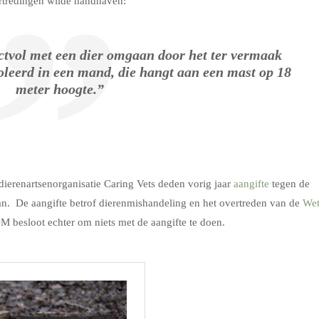
ertredingen wilde handhaven:
ectvol met een dier omgaan door het ter vermaak
ïsoleerd in een mand, die hangt aan een mast op 18
meter hoogte.”
erenartsenorganisatie Caring Vets deden vorig jaar
aangifte
tegen de
n. De aangifte betrof dierenmishandeling en het overtreden van de
We
OM besloot echter om niets met de aangifte te doen.