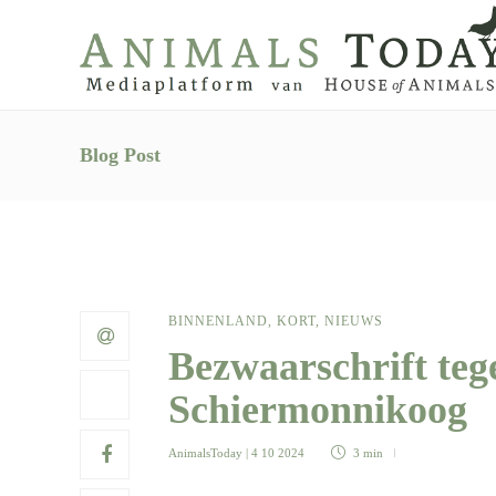
Blog Post
BINNENLAND
,
KORT
,
NIEUWS
Bezwaarschrift te
Schiermonnikoog
AnimalsToday
| 4 10 2024
3 min