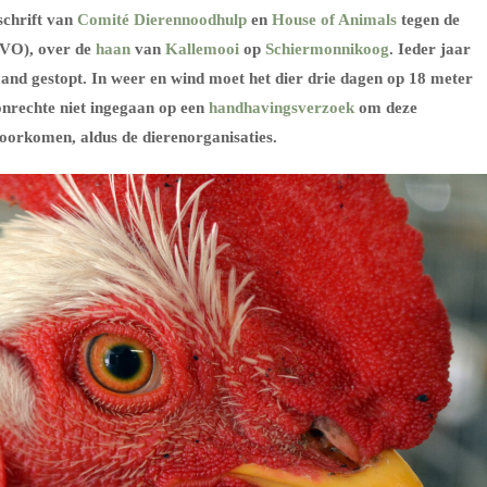
schrift van
Comité Dierennoodhulp
en
House of Animals
tegen de
VO), over de
haan
van
Kallemooi
op
Schiermonnikoog
. Ieder jaar
and gestopt. In weer en wind moet het dier drie dagen op 18 meter
nrechte niet ingegaan op een
handhavingsverzoek
om deze
oorkomen, aldus de dierenorganisaties.