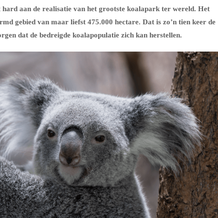
hard aan de realisatie van het grootste koalapark ter wereld. Het
d gebied van maar liefst 475.000 hectare. Dat is zo’n tien keer de
gen dat de bedreigde koalapopulatie zich kan herstellen.