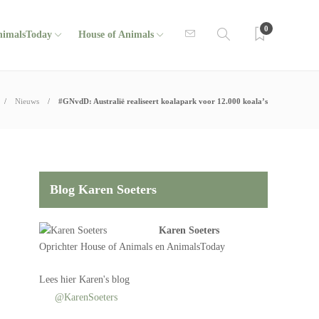
0
nimalsToday
House of Animals
Nieuws
#GNvdD: Australië realiseert koalapark voor 12.000 koala’s
Blog Karen Soeters
Karen Soeters
Oprichter
House of Animals
en AnimalsToday
Lees
hier Karen's blog
@KarenSoeters