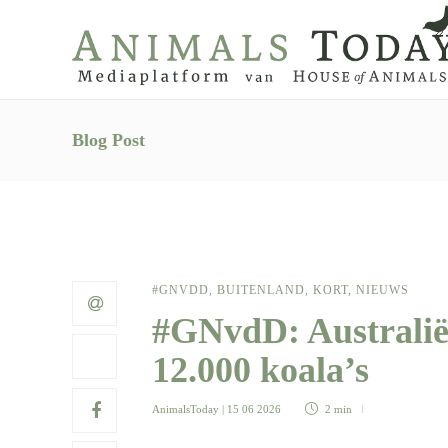
Blog Post
#GNVDD
,
BUITENLAND
,
KORT
,
NIEUWS
#GNvdD: Australië 
12.000 koala’s
AnimalsToday
| 15 06 2026
2 min