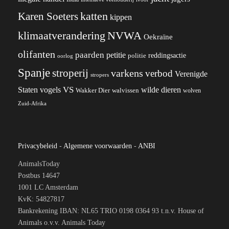
katten
Karen Soeters
kippen
klimaatverandering
NVWA
Oekraïne
olifanten
paarden
petitie
reddingsactie
politie
oorlog
Spanje
stroperij
varkens
verbod
Verenigde
stropers
VS
wilde dieren
Staten
vogels
Wakker Dier
walvissen
wolven
Zuid-Afrika
Privacybeleid
-
Algemene voorwaarden
-
ANBI
AnimalsToday
Postbus 14647
1001 LC Amsterdam
KvK: 54827817
Bankrekening IBAN: NL65 TRIO 0198 0364 93 t.n.v. House of
Animals o.v.v. Animals Today