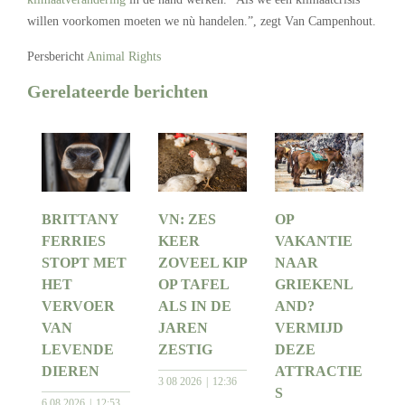
willen voorkomen moeten we nù handelen.”, zegt Van Campenhout.
Persbericht
Animal Rights
Gerelateerde berichten
BRITTANY
VN: ZES
OP
FERRIES
KEER
VAKANTIE
STOPT MET
ZOVEEL KIP
NAAR
HET
OP TAFEL
GRIEKENL
VERVOER
ALS IN DE
AND?
VAN
JAREN
VERMIJD
LEVENDE
ZESTIG
DEZE
DIEREN
ATTRACTIE
3 08 2026
12:36
S
6 08 2026
12:53