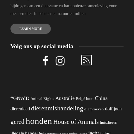
bijdragen aan een duurzame en harmonieuze samenleving voor
mens en dier, in balans met natuur en milieu.
LEARN MORE
Volg ons op social media
China
#GNvdD
Australië
Animal Rights
België
bont
dierenmishandeling
dierenleed
dolfijnen
dierproeven
honden
gered
House of Animals
huisdieren
jacht
illegale handel
jagers
India
ivoor
intensieve veehouderij