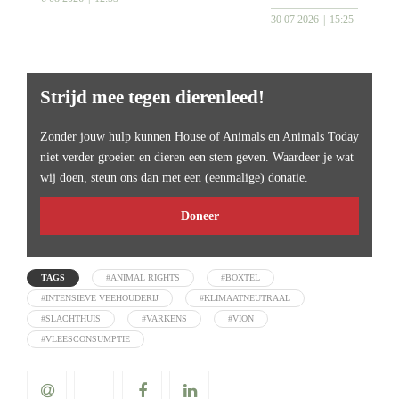
30 07 2026
15:25
Strijd mee tegen dierenleed!
Zonder jouw hulp kunnen House of Animals en Animals Today
niet verder groeien en dieren een stem geven. Waardeer je wat
wij doen, steun ons dan met een (eenmalige) donatie.
Doneer
TAGS
#ANIMAL RIGHTS
#BOXTEL
#INTENSIEVE VEEHOUDERIJ
#KLIMAATNEUTRAAL
#SLACHTHUIS
#VARKENS
#VION
#VLEESCONSUMPTIE