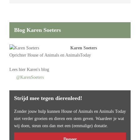
Blog Karen Soeters
Karen Soeters
Oprichter
House of Animals
en AnimalsToday
Lees
hier Karen's blog
@KarenSoeters
Strijd mee tegen dierenleed!
Zonder jouw hulp kunnen House of Animals en Animals Today
niet verder groeien en dieren een stem geven. Waardeer je wat
wij doen, steun ons dan met een (eenmalige) donatie.
Doneer