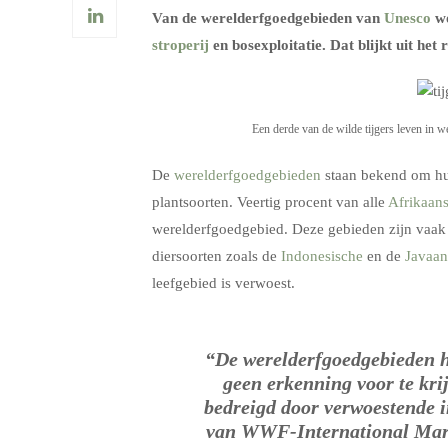
Van de werelderfgoedgebieden van
Unesco
wo
stroperij
en bosexploitatie. Dat blijkt uit het
Een derde van de wilde tijgers leven in 
De
werelderfgoedgebieden
staan bekend om hu
plantsoorten. Veertig procent van alle
Afrikaans
werelderfgoedgebied. Deze gebieden zijn vaa
diersoorten zoals de
Indonesische
en de
Javaan
leefgebied is verwoest.
“De werelderfgoedgebieden h
geen erkenning voor te kr
bedreigd door verwoestende in
van WWF-International Marco