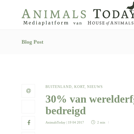
Blog Post
BUITENLAND
,
KORT
,
NIEUWS
30% van werelderf
bedreigd
AnimalsToday
| 19 04 2017
2 min