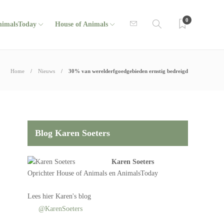
0
nimalsToday
House of Animals
Home
Nieuws
30% van werelderfgoedgebieden ernstig bedreigd
Blog Karen Soeters
Karen Soeters
Oprichter
House of Animals
en AnimalsToday
Lees
hier Karen's blog
@KarenSoeters