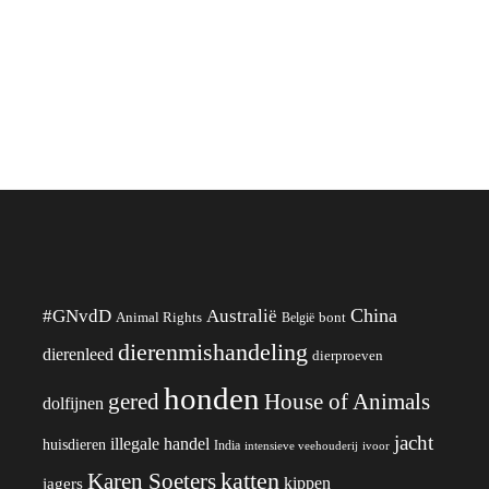
China
#GNvdD
Australië
Animal Rights
België
bont
dierenmishandeling
dierenleed
dierproeven
honden
gered
House of Animals
dolfijnen
jacht
illegale handel
huisdieren
India
ivoor
intensieve veehouderij
katten
Karen Soeters
kippen
jagers