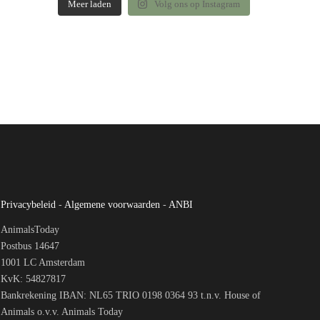
Meer laden
Volg ons op Instagram
Privacybeleid
-
Algemene voorwaarden
-
ANBI
AnimalsToday
Postbus 14647
1001 LC Amsterdam
KvK: 54827817
Bankrekening IBAN: NL65 TRIO 0198 0364 93 t.n.v. House of
Animals o.v.v. Animals Today