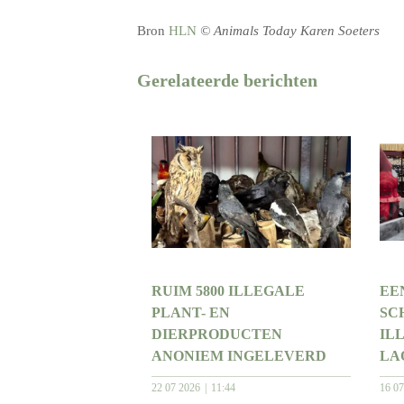
Bron
HLN
© Animals Today Karen Soeters
Gerelateerde berichten
RUIM 5800 ILLEGALE
EE
PLANT- EN
SC
DIERPRODUCTEN
IL
ANONIEM INGELEVERD
LA
22 07 2026
11:44
16 0