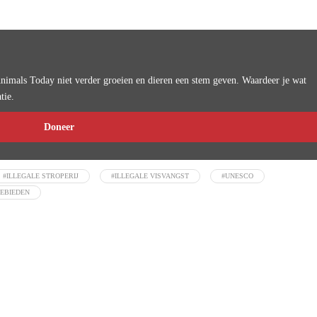
imals Today niet verder groeien en dieren een stem geven. Waardeer je wat
tie.
Doneer
#ILLEGALE STROPERIJ
#ILLEGALE VISVANGST
#UNESCO
EBIEDEN