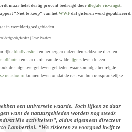
rdt maar liefst dertig procent bedreigd door
illegale visvangst
,
 rapport “Niet te koop” van het
WWF
dat gisteren werd gepubliceerd.
werelderfgoedgebieden | Foto: Pixabay
n rijke
biodiversiteit
en herbergen duizenden zeldzame dier- en
e olifanten
en een derde van de wilde
tijgers
leven in een
k ook de enige overgebleven gebieden waar sommige bedreigde
se neushoorn
kunnen leven omdat de rest van hun oorspronkelijke
ebben een universele waarde. Toch lijken ze daar
ijgen want de natuurgebieden worden nog steeds
dustriële activiteiten”, aldus algemeen directeur
 Lambertini. “We riskeren ze voorgoed kwijt te