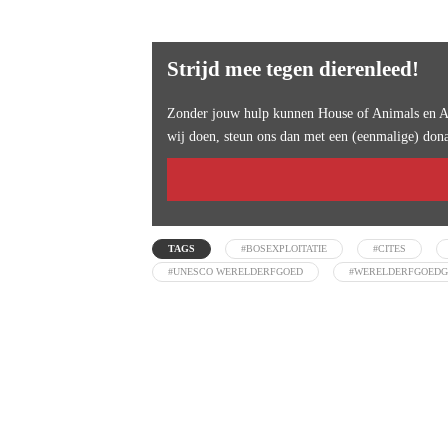
Strijd mee tegen dierenleed!
Zonder jouw hulp kunnen House of Animals en An
wij doen, steun ons dan met een (eenmalige) dona
TAGS
#BOSEXPLOITATIE
#CITES
#UNESCO WERELDERFGOED
#WERELDERFGOEDG