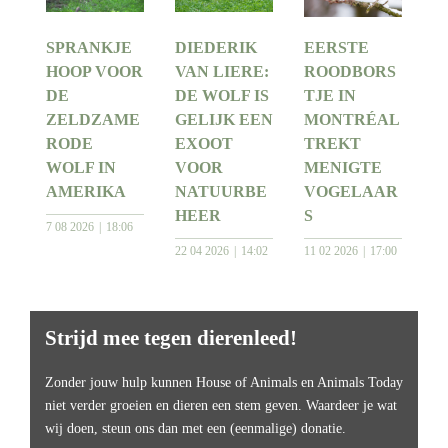
SPRANKJE
DIEDERIK
EERSTE
HOOP VOOR
VAN LIERE:
ROODBORS
DE
DE WOLF IS
TJE IN
ZELDZAME
GELIJK EEN
MONTRÉAL
RODE
EXOOT
TREKT
WOLF IN
VOOR
MENIGTE
AMERIKA
NATUURBE
VOGELAAR
HEER
S
7 08 2026
18:06
22 04 2026
14:02
11 02 2026
17:00
Strijd mee tegen dierenleed!
Zonder jouw hulp kunnen House of Animals en Animals Today
niet verder groeien en dieren een stem geven. Waardeer je wat
wij doen, steun ons dan met een (eenmalige) donatie.