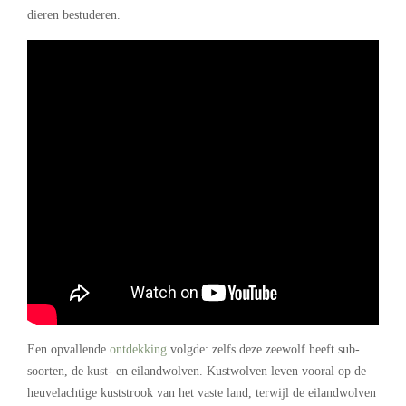
dieren bestuderen.
Een opvallende
ontdekking
volgde: zelfs deze zeewolf heeft sub-
soorten, de kust- en eilandwolven. Kustwolven leven vooral op de
heuvelachtige kuststrook van het vaste land, terwijl de eilandwolven