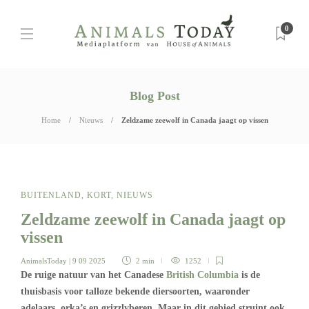
0
Blog Post
Home
Nieuws
Zeldzame zeewolf in Canada jaagt op vissen
BUITENLAND
,
KORT
,
NIEUWS
Zeldzame zeewolf in Canada jaagt op
vissen
AnimalsToday
| 9 09 2025
2 min
1252
De ruige natuur van het Canadese
British Columbia
is de
thuisbasis voor talloze bekende diersoorten, waaronder
adelaars, orka’s en grizzlyberen. Maar in dit gebied struint ook