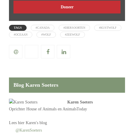
Doneer
TAGS
#CANADA
#DIERSOORTEN
#KUSTWOLF
#OCEAAN
#WOLF
#ZEEWOLF
Blog Karen Soeters
Karen Soeters
Oprichter
House of Animals
en AnimalsToday
Lees
hier Karen's blog
@KarenSoeters