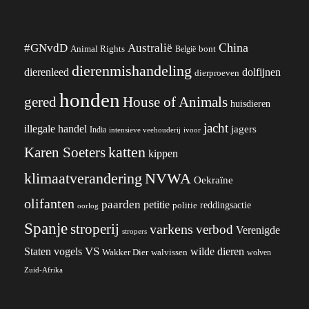
China
#GNvdD
Australië
Animal Rights
België
bont
dierenmishandeling
dierenleed
dolfijnen
dierproeven
honden
gered
House of Animals
huisdieren
jacht
illegale handel
jagers
India
ivoor
intensieve veehouderij
katten
Karen Soeters
kippen
klimaatverandering
NVWA
Oekraïne
olifanten
paarden
petitie
reddingsactie
politie
oorlog
Spanje
stroperij
varkens
verbod
Verenigde
stropers
VS
wilde dieren
Staten
vogels
Wakker Dier
walvissen
wolven
Zuid-Afrika