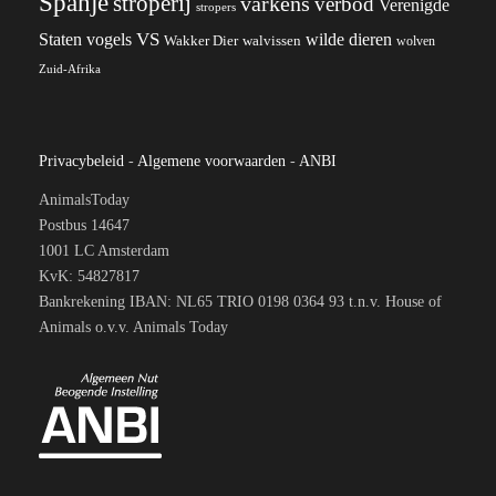
Spanje
stroperij
varkens
verbod
Verenigde
stropers
VS
wilde dieren
Staten
vogels
Wakker Dier
walvissen
wolven
Zuid-Afrika
Privacybeleid
-
Algemene voorwaarden
-
ANBI
AnimalsToday
Postbus 14647
1001 LC Amsterdam
KvK: 54827817
Bankrekening IBAN: NL65 TRIO 0198 0364 93 t.n.v. House of
Animals o.v.v. Animals Today