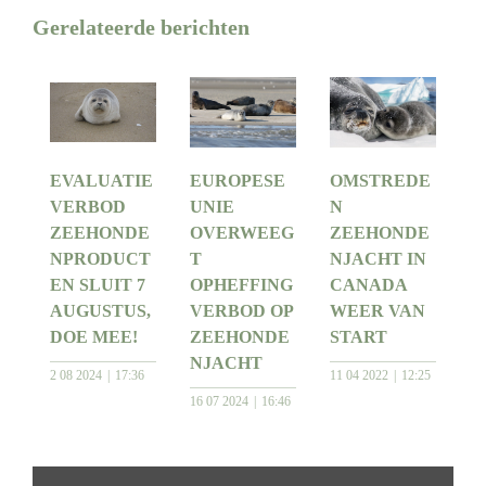
Gerelateerde berichten
EVALUATIE
EUROPESE
OMSTREDE
VERBOD
UNIE
N
ZEEHONDE
OVERWEEG
ZEEHONDE
NPRODUCT
T
NJACHT IN
EN SLUIT 7
OPHEFFING
CANADA
AUGUSTUS,
VERBOD OP
WEER VAN
DOE MEE!
ZEEHONDE
START
NJACHT
2 08 2024
17:36
11 04 2022
12:25
16 07 2024
16:46