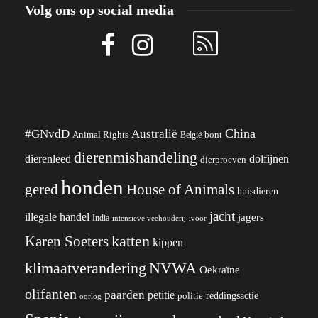
Volg ons op social media
China
#GNvdD
Australië
Animal Rights
België
bont
dierenmishandeling
dierenleed
dolfijnen
dierproeven
honden
gered
House of Animals
huisdieren
jacht
illegale handel
jagers
India
ivoor
intensieve veehouderij
katten
Karen Soeters
kippen
klimaatverandering
NVWA
Oekraïne
olifanten
paarden
petitie
reddingsactie
politie
oorlog