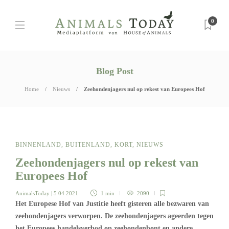
0
Blog Post
Home
Nieuws
Zeehondenjagers nul op rekest van Europees Hof
BINNENLAND
,
BUITENLAND
,
KORT
,
NIEUWS
Zeehondenjagers nul op rekest van
Europees Hof
AnimalsToday
| 5 04 2021
1 min
2090
Het Europese Hof van Justitie heeft gisteren alle bezwaren van
zeehondenjagers verworpen. De zeehondenjagers ageerden tegen
het Europees handelsverbod op zeehondenbont en andere