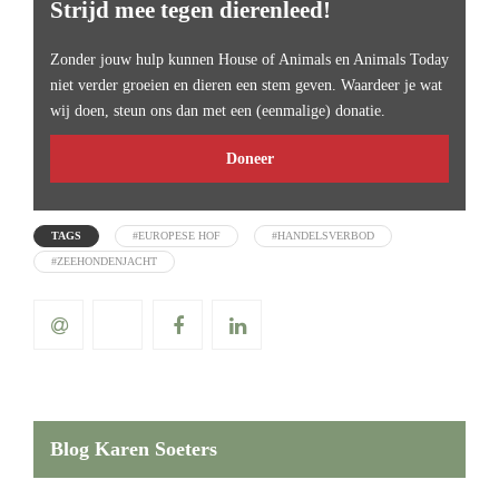
Strijd mee tegen dierenleed!
Zonder jouw hulp kunnen House of Animals en Animals Today
niet verder groeien en dieren een stem geven. Waardeer je wat
wij doen, steun ons dan met een (eenmalige) donatie.
Doneer
TAGS
#EUROPESE HOF
#HANDELSVERBOD
#ZEEHONDENJACHT
Blog Karen Soeters