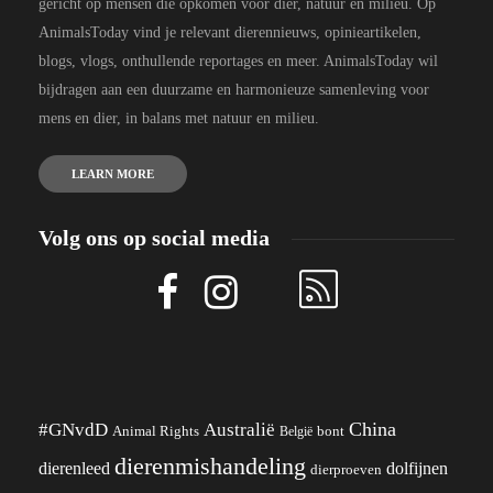
gericht op mensen die opkomen voor dier, natuur en milieu. Op
AnimalsToday vind je relevant dierennieuws, opinieartikelen,
blogs, vlogs, onthullende reportages en meer. AnimalsToday wil
bijdragen aan een duurzame en harmonieuze samenleving voor
mens en dier, in balans met natuur en milieu.
LEARN MORE
Volg ons op social media
China
#GNvdD
Australië
Animal Rights
België
bont
dierenmishandeling
dierenleed
dolfijnen
dierproeven