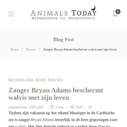
0
Blog Post
Home
Nieuws
Zanger Bryan Adams beschermt walvis met zijn leven
BUITENLAND
,
KORT
,
NIEUWS
Zanger Bryan Adams beschermt
walvis met zijn leven
AnimalsToday
| 6 05 2019
2 min
5137
Tijdens zijn vakantie op het eiland Mustique in de Caribische
zee is zanger
Bryan Adams
letterlijk in de bres gesprongen voor
een
walvis
. Het dier dreigde gedood te worden door
illegale