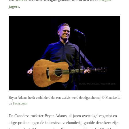
jagers
.
Bryan Adams heeft verhinderd dat een walvis werd doodgeschoten | © Maurice Li
on
Foter.com
De Canadese rockster Bryan Adams, al jaren overtuigd veganist en
uitgesproken tegen de intensieve veehouderij, gooide deze keer zijn