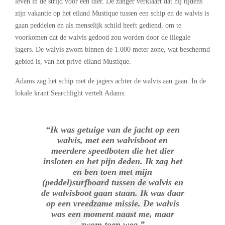
leven in de strijd voor een dier. De zanger verklaart dat hij tijdens
zijn vakantie op het eiland Mustique tussen een schip en de walvis is
gaan peddelen en als menselijk schild heeft gediend, om te
voorkomen dat de walvis gedood zou worden door de illegale
jagers. De walvis zwom binnen de 1.000 meter zone, wat beschermd
gebied is, van het privé-eiland Mustique.
Adams zag het schip met de jagers achter de walvis aan gaan. In de
lokale krant Searchlight vertelt Adams:
“Ik was getuige van de jacht op een
walvis, met een walvisboot en
meerdere speedboten die het dier
insloten en het pijn deden. Ik zag het
en ben toen met mijn
(peddel)surfboard tussen de walvis en
de walvisboot gaan staan. Ik was daar
op een vreedzame missie. De walvis
was een moment naast me, maar
zwom toen weg.”