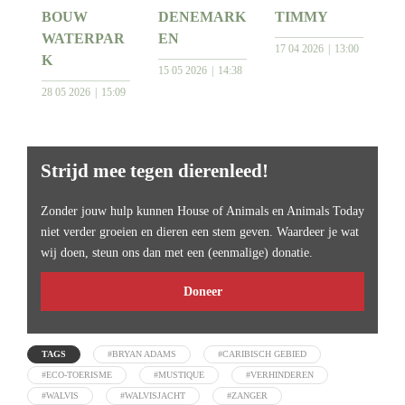
BOUW
DENEMARK
TIMMY
WATERPAR
EN
17 04 2026
13:00
K
15 05 2026
14:38
28 05 2026
15:09
Strijd mee tegen dierenleed!
Zonder jouw hulp kunnen House of Animals en Animals Today
niet verder groeien en dieren een stem geven. Waardeer je wat
wij doen, steun ons dan met een (eenmalige) donatie.
Doneer
TAGS
#BRYAN ADAMS
#CARIBISCH GEBIED
#ECO-TOERISME
#MUSTIQUE
#VERHINDEREN
#WALVIS
#WALVISJACHT
#ZANGER