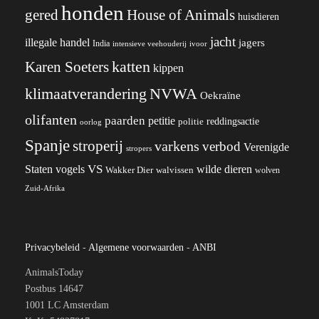
honden
gered
House of Animals
huisdieren
jacht
illegale handel
jagers
India
ivoor
intensieve veehouderij
katten
Karen Soeters
kippen
klimaatverandering
NVWA
Oekraïne
olifanten
paarden
petitie
reddingsactie
politie
oorlog
Spanje
stroperij
varkens
verbod
Verenigde
stropers
VS
wilde dieren
Staten
vogels
Wakker Dier
walvissen
wolven
Zuid-Afrika
Privacybeleid
-
Algemene voorwaarden
-
ANBI
AnimalsToday
Postbus 14647
1001 LC Amsterdam