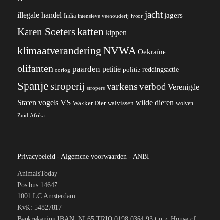
jacht
illegale handel
jagers
India
ivoor
intensieve veehouderij
katten
Karen Soeters
kippen
klimaatverandering
NVWA
Oekraïne
olifanten
paarden
petitie
reddingsactie
politie
oorlog
Spanje
stroperij
varkens
verbod
Verenigde
stropers
VS
wilde dieren
Staten
vogels
Wakker Dier
walvissen
wolven
Zuid-Afrika
Privacybeleid
-
Algemene voorwaarden
-
ANBI
AnimalsToday
Postbus 14647
1001 LC Amsterdam
KvK: 54827817
Bankrekening IBAN: NL65 TRIO 0198 0364 93 t.n.v. House of