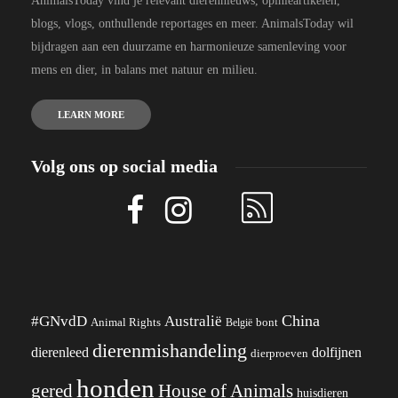
AnimalsToday vind je relevant dierennieuws, opinieartikelen,
blogs, vlogs, onthullende reportages en meer. AnimalsToday wil
bijdragen aan een duurzame en harmonieuze samenleving voor
mens en dier, in balans met natuur en milieu.
LEARN MORE
Volg ons op social media
China
#GNvdD
Australië
Animal Rights
België
bont
dierenmishandeling
dierenleed
dolfijnen
dierproeven
honden
gered
House of Animals
huisdieren