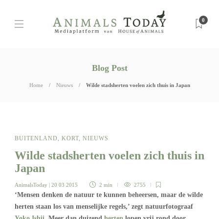
0
Blog Post
Home
Nieuws
Wilde stadsherten voelen zich thuis in Japan
BUITENLAND
,
KORT
,
NIEUWS
Wilde stadsherten voelen zich thuis in
Japan
AnimalsToday
| 20 03 2015
2 min
2755
‘Mensen denken de natuur te kunnen beheersen, maar de wilde
herten staan los van menselijke regels,’ zegt natuurfotograaf
Yoko Ishii
. Meer dan duizend
herten
lopen vrij rond door