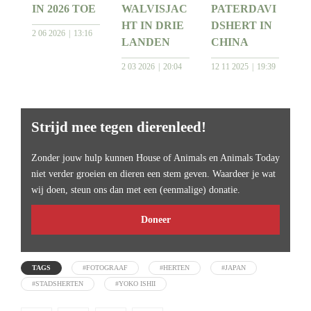
IN 2026 TOE
WALVISJAC
PATERDAVI
HT IN DRIE
DSHERT IN
2 06 2026
13:16
LANDEN
CHINA
2 03 2026
20:04
12 11 2025
19:39
Strijd mee tegen dierenleed!
Zonder jouw hulp kunnen House of Animals en Animals Today
niet verder groeien en dieren een stem geven. Waardeer je wat
wij doen, steun ons dan met een (eenmalige) donatie.
Doneer
TAGS
#FOTOGRAAF
#HERTEN
#JAPAN
#STADSHERTEN
#YOKO ISHII