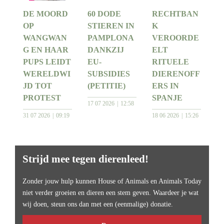
DE MOORD
60 DODE
RECHTBAN
OP
STIEREN IN
K
WANGWAN
PAMPLONA
VEROORDE
G EN HAAR
DANKZIJ
ELT
PUPS LEIDT
EU-
RITUELE
WERELDWI
SUBSIDIES
DIERENOFF
JD TOT
(PETITIE)
ERS IN
PROTEST
SPANJE
17 07 2026
12:58
31 07 2026
09:19
18 06 2026
15:26
Strijd mee tegen dierenleed!
Zonder jouw hulp kunnen House of Animals en Animals Today
niet verder groeien en dieren een stem geven. Waardeer je wat
wij doen, steun ons dan met een (eenmalige) donatie.