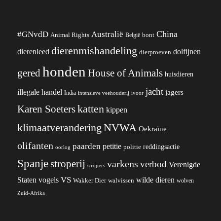
China
#GNvdD
Australië
Animal Rights
België
bont
dierenmishandeling
dierenleed
dolfijnen
dierproeven
honden
gered
House of Animals
huisdieren
jacht
illegale handel
jagers
India
ivoor
intensieve veehouderij
katten
Karen Soeters
kippen
klimaatverandering
NVWA
Oekraïne
olifanten
paarden
petitie
reddingsactie
politie
oorlog
Spanje
stroperij
varkens
verbod
Verenigde
stropers
VS
Staten
vogels
wilde dieren
Wakker Dier
walvissen
wolven
Zuid-Afrika