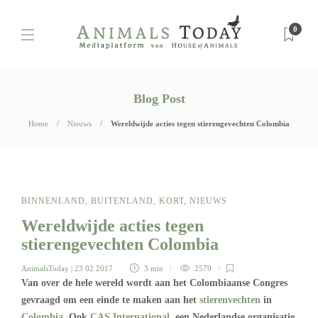
0
Blog Post
Home
Nieuws
Wereldwijde acties tegen stierengevechten Colombia
BINNENLAND
,
BUITENLAND
,
KORT
,
NIEUWS
Wereldwijde acties tegen
stierengevechten Colombia
AnimalsToday
| 23 02 2017
3 min
2579
Van over de hele wereld wordt aan het Colombiaanse Congres
gevraagd om een einde te maken aan het
stierenvechten
in
Colombia
. Ook
CAS International
, een Nederlandse organisatie