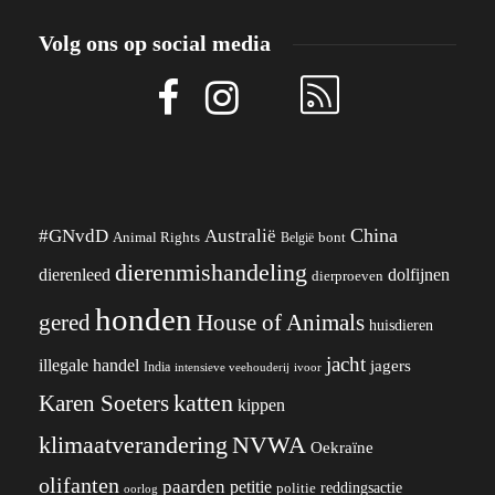
Volg ons op social media
China
#GNvdD
Australië
Animal Rights
België
bont
dierenmishandeling
dierenleed
dolfijnen
dierproeven
honden
gered
House of Animals
huisdieren
jacht
illegale handel
jagers
India
ivoor
intensieve veehouderij
katten
Karen Soeters
kippen
klimaatverandering
NVWA
Oekraïne
olifanten
paarden
petitie
reddingsactie
politie
oorlog