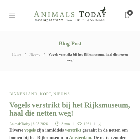
0
Blog Post
Home
Nieuws
Vogels verstrikt bij het Rijksmuseum, haal die netten
weg!
BINNENLAND
,
KORT
,
NIEUWS
Vogels verstrikt bij het Rijksmuseum,
haal die netten weg!
AnimalsToday
| 8 05 2026
3 min
1261
Diverse
vogels
zijn inmiddels
verstrikt
geraakt in de netten om
bomen bij het Rijksmuseum in
Amsterdam
. De netten zouden