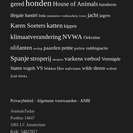
honden
gered
House of Animals
huisdieren
jacht
illegale handel
jagers
India
ivoor
intensieve veehouderij
katten
Karen Soeters
kippen
klimaatverandering
NVWA
Oekraïne
olifanten
paarden
petitie
reddingsactie
politie
oorlog
Spanje
stroperij
varkens
verbod
Verenigde
stropers
VS
wilde dieren
Staten
vogels
Wakker Dier
walvissen
wolven
Zuid-Afrika
Privacybeleid
-
Algemene voorwaarden
-
ANBI
AnimalsToday
Postbus 14647
1001 LC Amsterdam
KvK: 54827817