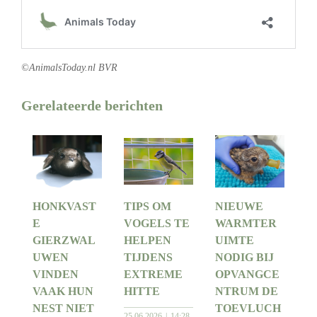
©AnimalsToday.nl BVR
Gerelateerde berichten
HONKVAST
TIPS OM
NIEUWE
E
VOGELS TE
WARMTER
GIERZWAL
HELPEN
UIMTE
UWEN
TIJDENS
NODIG BIJ
VINDEN
EXTREME
OPVANGCE
VAAK HUN
HITTE
NTRUM DE
NEST NIET
TOEVLUCH
25 06 2026
14:28