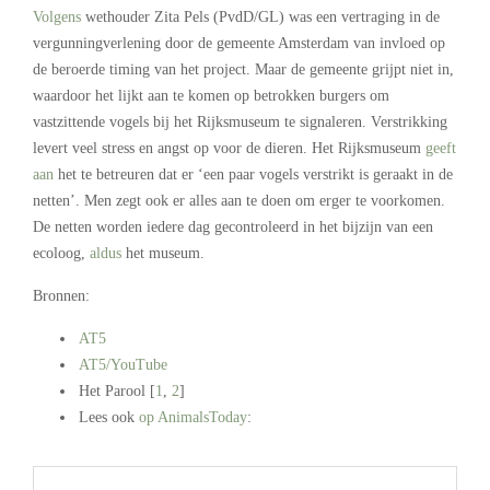
Volgens
wethouder Zita Pels (PvdD/GL) was een vertraging in de
vergunningverlening door de gemeente Amsterdam van invloed op
de beroerde timing van het project. Maar de gemeente grijpt niet in,
waardoor het lijkt aan te komen op betrokken burgers om
vastzittende vogels bij het Rijksmuseum te signaleren. Verstrikking
levert veel stress en angst op voor de dieren. Het Rijksmuseum
geeft
aan
het te betreuren dat er ‘een paar vogels verstrikt is geraakt in de
netten’. Men zegt ook er alles aan te doen om erger te voorkomen.
De netten worden iedere dag gecontroleerd in het bijzijn van een
ecoloog,
aldus
het museum.
Bronnen:
AT5
AT5/YouTube
Het Parool [
1
,
2
]
Lees ook
op AnimalsToday
:
.