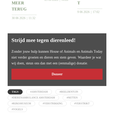
MEER
T
TERUG
9 06 2026
17:02
30 06 2026
11:32
Strijd mee tegen dierenleed!
Zonder jouw hulp kunnen House of Animals en Animals Today
niet verder groeien en dieren een stem geven. Waardeer je wat
wij doen, steun ons dan met een (eenmalige) donatie.
Doneer
TAGS
#AMSTERDAM
#BEELDENTUIN
#DIERENAMBULANCE AMSTERDAM
#NETTEN
#RIJKSMUSEUM
#VERSTRIKKING
#VERSTRIKT
#VOGELS