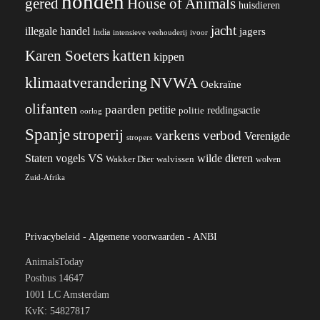
honden
gered
House of Animals
huisdieren
jacht
illegale handel
jagers
India
ivoor
intensieve veehouderij
katten
Karen Soeters
kippen
klimaatverandering
NVWA
Oekraïne
olifanten
paarden
petitie
reddingsactie
politie
oorlog
Spanje
stroperij
varkens
verbod
Verenigde
stropers
VS
wilde dieren
Staten
vogels
Wakker Dier
walvissen
wolven
Zuid-Afrika
Privacybeleid
-
Algemene voorwaarden
-
ANBI
AnimalsToday
Postbus 14647
1001 LC Amsterdam
KvK: 54827817