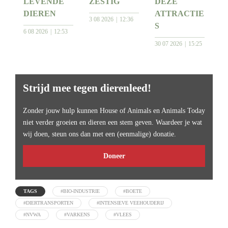
LEVENDE
ZESTIG
DEZE
DIEREN
ATTRACTIE
3 08 2026
12:36
S
6 08 2026
12:53
30 07 2026
15:25
Strijd mee tegen dierenleed!
Zonder jouw hulp kunnen House of Animals en Animals Today
niet verder groeien en dieren een stem geven. Waardeer je wat
wij doen, steun ons dan met een (eenmalige) donatie.
Doneer
TAGS
#BIO-INDUSTRIE
#BOETE
#DIERTRANSPORTEN
#INTENSIEVE VEEHOUDERIJ
#NVWA
#VARKENS
#VLEES