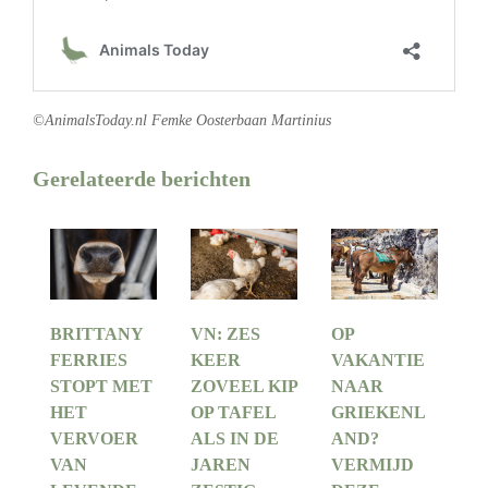
©AnimalsToday.nl Femke Oosterbaan Martinius
Gerelateerde berichten
BRITTANY
VN: ZES
OP
FERRIES
KEER
VAKANTIE
STOPT MET
ZOVEEL KIP
NAAR
HET
OP TAFEL
GRIEKENL
VERVOER
ALS IN DE
AND?
VAN
JAREN
VERMIJD