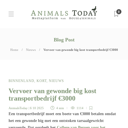
0
Blog Post
Home
Nieuws
Vervoer van gewonde big kost transportbedrijf €3000
BINNENLAND
,
KORT
,
NIEUWS
Vervoer van gewonde big kost
transportbedrijf €3000
AnimalsToday
| 6 10 2025
4 min
1114
Een transportbedrijf moet een boete van €3000 betalen omdat
het een gewonde big met een ontstoken tarsaalgewricht
vervoerde. Dat oordeelt het
College van Beroep voor het