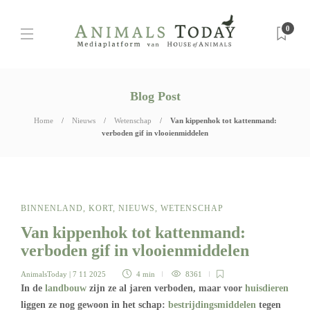
0
Blog Post
Home
Nieuws
Wetenschap
Van kippenhok tot kattenmand:
verboden gif in vlooienmiddelen
BINNENLAND
,
KORT
,
NIEUWS
,
WETENSCHAP
Van kippenhok tot kattenmand:
verboden gif in vlooienmiddelen
AnimalsToday
| 7 11 2025
4 min
8361
In de
landbouw
zijn ze al jaren verboden, maar voor
huisdieren
liggen ze nog gewoon in het schap:
bestrijdingsmiddelen
tegen