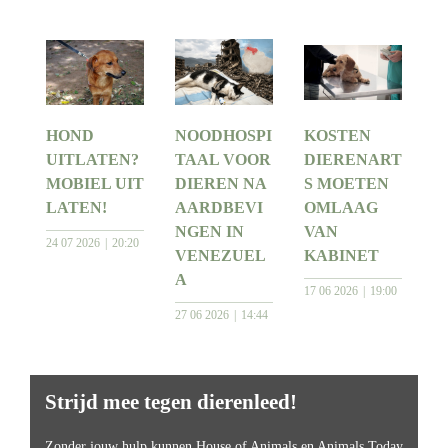
HOND
NOODHOSPI
KOSTEN
UITLATEN?
TAAL VOOR
DIERENART
MOBIEL UIT
DIEREN NA
S MOETEN
LATEN!
AARDBEVI
OMLAAG
NGEN IN
VAN
24 07 2026
20:20
VENEZUEL
KABINET
A
17 06 2026
19:00
27 06 2026
14:44
Strijd mee tegen dierenleed!
Zonder jouw hulp kunnen House of Animals en Animals Today