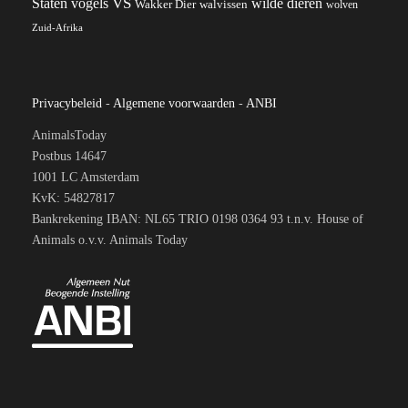
VS
wilde dieren
Staten
vogels
Wakker Dier
walvissen
wolven
Zuid-Afrika
Privacybeleid
-
Algemene voorwaarden
-
ANBI
AnimalsToday
Postbus 14647
1001 LC Amsterdam
KvK: 54827817
Bankrekening IBAN: NL65 TRIO 0198 0364 93 t.n.v. House of
Animals o.v.v. Animals Today