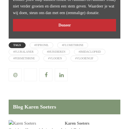
niet verder groeien en dieren een stem geven. Waardeer je wat
wij doen, steun ons dan met een (eenmalige) donatie.
Doneer
TAGS
#FIPRONIL
#FLUMETHRINE
#FLURALANER
#HUISDIEREN
#IMIDACLOPRID
#PERMETHRINE
#VLOOIEN
#VLOOIENGIF
Blog Karen Soeters
Karen Soeters