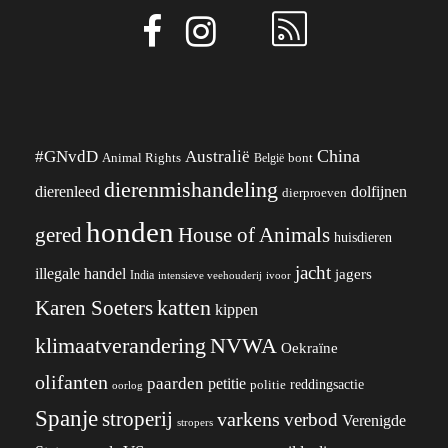
China
#GNvdD
Australië
Animal Rights
België
bont
dierenmishandeling
dierenleed
dolfijnen
dierproeven
honden
gered
House of Animals
huisdieren
jacht
illegale handel
jagers
India
ivoor
intensieve veehouderij
katten
Karen Soeters
kippen
klimaatverandering
NVWA
Oekraïne
olifanten
paarden
petitie
reddingsactie
politie
oorlog
Spanje
stroperij
varkens
verbod
Verenigde
stropers