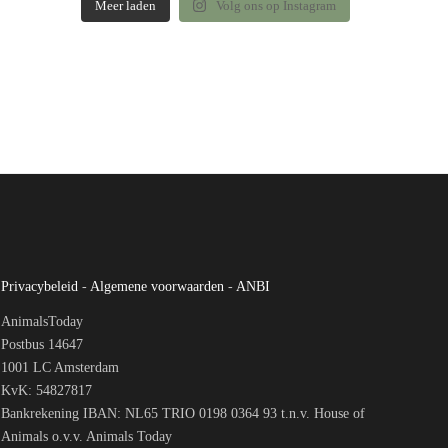
Meer laden
Volg ons op Instagram
Privacybeleid
-
Algemene voorwaarden
-
ANBI
AnimalsToday
Postbus 14647
1001 LC Amsterdam
KvK: 54827817
Bankrekening IBAN: NL65 TRIO 0198 0364 93 t.n.v. House of
Animals o.v.v. Animals Today