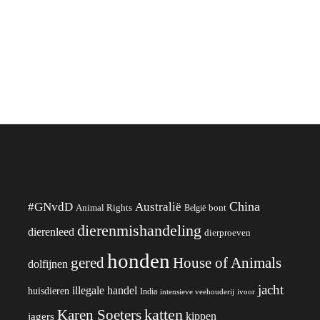
China
#GNvdD
Australië
Animal Rights
België
bont
dierenmishandeling
dierenleed
dierproeven
honden
gered
House of Animals
dolfijnen
jacht
illegale handel
huisdieren
India
ivoor
intensieve veehouderij
katten
Karen Soeters
kippen
jagers