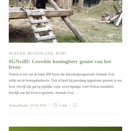
#GNVDD
,
BUITENLAND
,
KORT
#GNvdD: Geredde honingbeer geniet van het
leven
Nelson is een van de bijna 600 beren die dierenhulporganisatie Animals Asia
redde uit de berengalindustrie. Ook al heeft hij jarenlang opgesloten gezeten in een
kooi, terwijl zijn gal op pijnlijke wijze werd afgetapt, weet Nelson inmiddels
heerlijk van het leven te genieten. Animals Asia…
AnimalsToday
| 24 02 2016
2 min