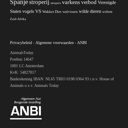
Spanje
stroperij
varkens
verbod
Verenigde
stropers
VS
wilde dieren
Staten
vogels
Wakker Dier
walvissen
wolven
Zuid-Afrika
Privacybeleid
-
Algemene voorwaarden
-
ANBI
AnimalsToday
Postbus 14647
1001 LC Amsterdam
KvK: 54827817
Bankrekening IBAN: NL65 TRIO 0198 0364 93 t.n.v. House of
Animals o.v.v. Animals Today