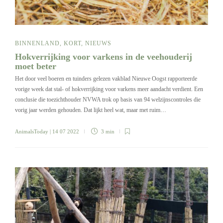
BINNENLAND
,
KORT
,
NIEUWS
Hokverrijking voor varkens in de veehouderij
moet beter
Het door veel boeren en tuinders gelezen vakblad Nieuwe Oogst rapporteerde
vorige week dat stal- of hokverrijking voor varkens meer aandacht verdient. Een
conclusie die toezichthouder NVWA trok op basis van 94 welzijnscontroles die
vorig jaar werden gehouden. Dat lijkt heel wat, maar met ruim…
AnimalsToday
| 14 07 2022
3 min