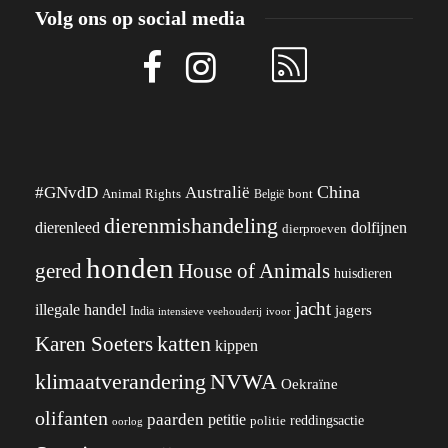
Volg ons op social media
China
#GNvdD
Australië
Animal Rights
België
bont
dierenmishandeling
dierenleed
dolfijnen
dierproeven
honden
gered
House of Animals
huisdieren
jacht
illegale handel
jagers
India
ivoor
intensieve veehouderij
katten
Karen Soeters
kippen
klimaatverandering
NVWA
Oekraïne
olifanten
paarden
petitie
reddingsactie
politie
oorlog