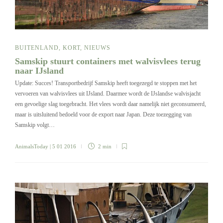
BUITENLAND
,
KORT
,
NIEUWS
Samskip stuurt containers met walvisvlees terug
naar IJsland
Update: Succes! Transportbedrijf Samskip heeft toegezegd te stoppen met het
vervoeren van walvisvlees uit IJsland. Daarmee wordt de IJslandse walvisjacht
een gevoelige slag toegebracht. Het vlees wordt daar namelijk niet geconsumeerd,
maar is uitsluitend bedoeld voor de export naar Japan. Deze toezegging van
Samskip volgt…
AnimalsToday
| 5 01 2016
2 min