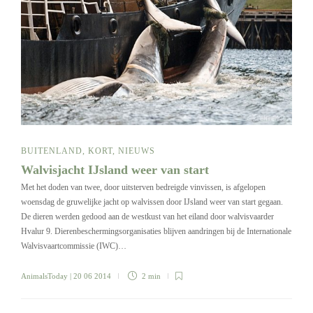
BUITENLAND
,
KORT
,
NIEUWS
Walvisjacht IJsland weer van start
Met het doden van twee, door uitsterven bedreigde vinvissen, is afgelopen
woensdag de gruwelijke jacht op walvissen door IJsland weer van start gegaan.
De dieren werden gedood aan de westkust van het eiland door walvisvaarder
Hvalur 9. Dierenbeschermingsorganisaties blijven aandringen bij de Internationale
Walvisvaartcommissie (IWC)…
AnimalsToday
| 20 06 2014
2 min