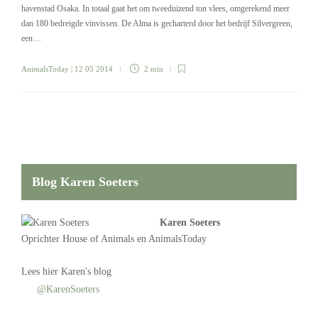
havenstad Osaka. In totaal gaat het om tweeduizend ton vlees, omgerekend meer
dan 180 bedreigde vinvissen. De Alma is gecharterd door het bedrijf Silvergreen,
een…
AnimalsToday
| 12 05 2014
2 min
Blog Karen Soeters
Karen Soeters
Oprichter
House of Animals
en AnimalsToday
Lees
hier Karen's blog
@KarenSoeters