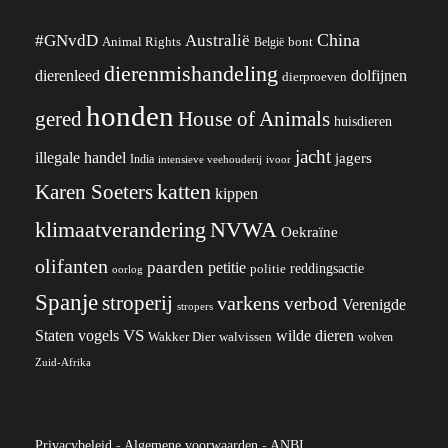
China
#GNvdD
Australië
Animal Rights
België
bont
dierenmishandeling
dierenleed
dolfijnen
dierproeven
honden
gered
House of Animals
huisdieren
jacht
illegale handel
jagers
India
ivoor
intensieve veehouderij
katten
Karen Soeters
kippen
klimaatverandering
NVWA
Oekraïne
olifanten
paarden
petitie
reddingsactie
politie
oorlog
Spanje
stroperij
varkens
verbod
Verenigde
stropers
VS
wilde dieren
Staten
vogels
Wakker Dier
walvissen
wolven
Zuid-Afrika
Privacybeleid
-
Algemene voorwaarden
-
ANBI