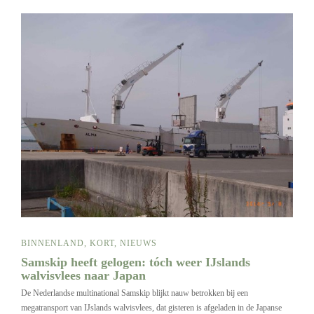
BINNENLAND
,
KORT
,
NIEUWS
Samskip heeft gelogen: tóch weer IJslands
walvisvlees naar Japan
De Nederlandse multinational Samskip blijkt nauw betrokken bij een
megatransport van IJslands walvisvlees, dat gisteren is afgeladen in de Japanse