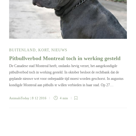
BUITENLAND
,
KORT
,
NIEUWS
Pitbullverbod Montreal toch in werking gesteld
De Canadese stad Montreal heeft, ondanks hevig verzet, het aangekondigde
pitbullverbod toch in werking gesteld. In oktober besloot de rechtbank dat de
geplande nieuwe wet voor onbepaalde tijd moest worden geschorst. In augustus
kondigde Montreal aan pitbulls te willen verbieden in haar stad. Op 27…
AnimalsToday
| 8 12 2016
4 min