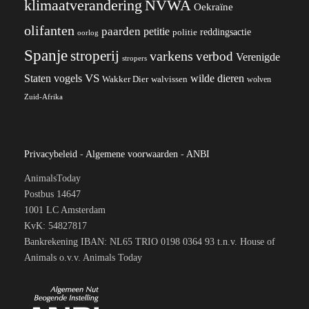
klimaatverandering
NVWA
Oekraïne
olifanten
paarden
petitie
reddingsactie
politie
oorlog
Spanje
stroperij
varkens
verbod
Verenigde
stropers
VS
wilde dieren
Staten
vogels
Wakker Dier
walvissen
wolven
Zuid-Afrika
Privacybeleid
-
Algemene voorwaarden
-
ANBI
AnimalsToday
Postbus 14647
1001 LC Amsterdam
KvK: 54827817
Bankrekening IBAN: NL65 TRIO 0198 0364 93 t.n.v. House of
Animals o.v.v. Animals Today