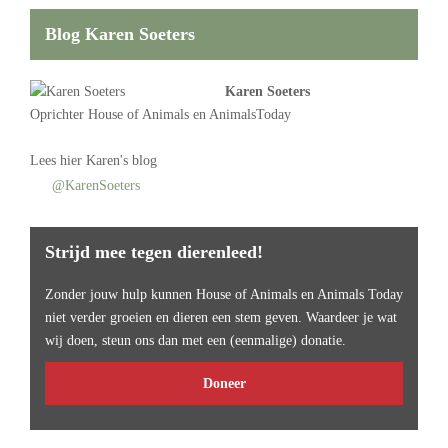
Blog Karen Soeters
Karen Soeters
Oprichter
House of Animals
en AnimalsToday
Lees
hier Karen's blog
@KarenSoeters
Strijd mee tegen dierenleed!
Zonder jouw hulp kunnen House of Animals en Animals Today
niet verder groeien en dieren een stem geven. Waardeer je wat
wij doen, steun ons dan met een (eenmalige) donatie.
Doneer