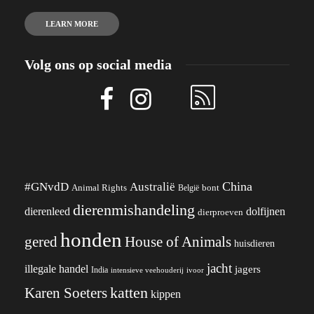
LEARN MORE
Volg ons op social media
China
#GNvdD
Australië
Animal Rights
België
bont
dierenmishandeling
dierenleed
dolfijnen
dierproeven
honden
gered
House of Animals
huisdieren
jacht
illegale handel
jagers
India
ivoor
intensieve veehouderij
katten
Karen Soeters
kippen