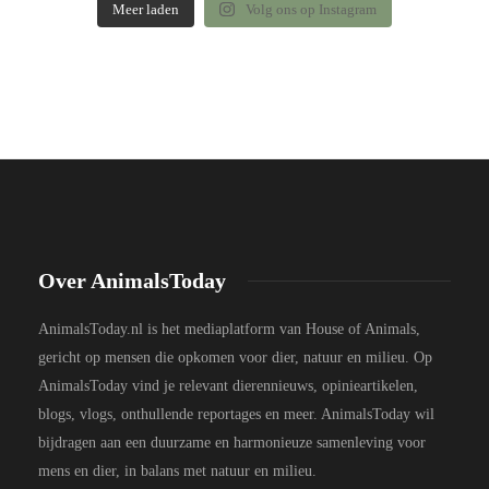
Meer laden
Volg ons op Instagram
Over AnimalsToday
AnimalsToday.nl is het mediaplatform van House of Animals,
gericht op mensen die opkomen voor dier, natuur en milieu. Op
AnimalsToday vind je relevant dierennieuws, opinieartikelen,
blogs, vlogs, onthullende reportages en meer. AnimalsToday wil
bijdragen aan een duurzame en harmonieuze samenleving voor
mens en dier, in balans met natuur en milieu.