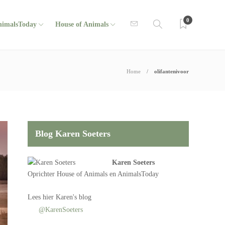
0
nimalsToday
House of Animals
Home
olifantenivoor
Blog Karen Soeters
Karen Soeters
Oprichter
House of Animals
en AnimalsToday
Lees
hier Karen's blog
@KarenSoeters