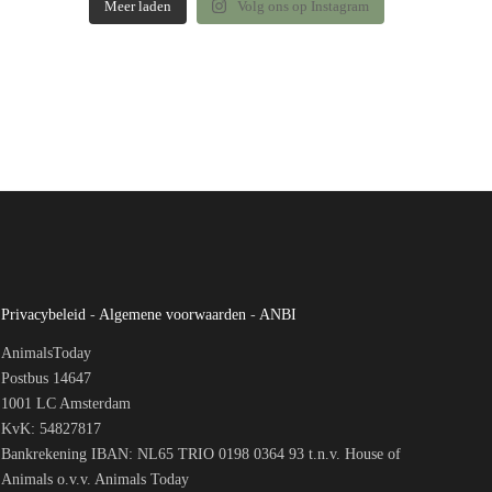
Meer laden
Volg ons op Instagram
Privacybeleid
-
Algemene voorwaarden
-
ANBI
AnimalsToday
Postbus 14647
1001 LC Amsterdam
KvK: 54827817
Bankrekening IBAN: NL65 TRIO 0198 0364 93 t.n.v. House of
Animals o.v.v. Animals Today