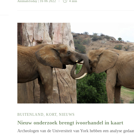
AnimalsToday
| 16 06 2022
4 min
BUITENLAND
,
KORT
,
NIEUWS
Nieuw onderzoek brengt ivoorhandel in kaart
Archeologen van de Universiteit van York hebben een analyse gedaa