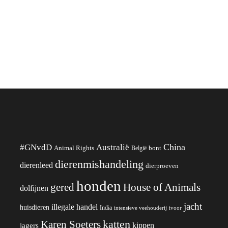
China
#GNvdD
Australië
Animal Rights
België
bont
dierenmishandeling
dierenleed
dierproeven
honden
gered
House of Animals
dolfijnen
jacht
illegale handel
huisdieren
India
ivoor
intensieve veehouderij
katten
Karen Soeters
kippen
jagers