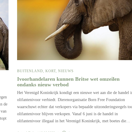
BUITENLAND
,
KORT
,
NIEUWS
Ivoorhandelaren kunnen Britse wet omzeilen
ondanks nieuw verbod
Het Verenigd Koninkrijk kondigt een nieuwe wet aan die de handel i
oegen
olifantenivoor verbiedt. Dierenorganisatie Born Free Foundation
in de
waarschuwt echter dat verkopers via bepaalde uitzonderingsregels to
 van
olifantenivoor blijven verkopen. Vanaf 6 juni is de handel in
topt
olifantenivoor illegaal in het Verenigd Koninkrijk, met boetes die…