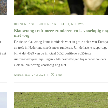
BINNENLAND
,
BUITENLAND
,
KORT
,
NIEUWS
Blauwtong treft meer runderen en is voorlopig no
niet weg
n
De ziekte blauwtong komt inmiddels voor in grote delen van Europa
en treft in Nederland steeds meer runderen. Uit de laatste rapportage
t net
blijkt dat 4029 van de in totaal 6352 positieve PCR-tests
t
rundveebedrijven zijn, tegen 2144 besmettingen bij schapenhouders.
Ook zal blauwtong voorlopig nog niet…
AnimalsToday
| 27 09 2024
2 min