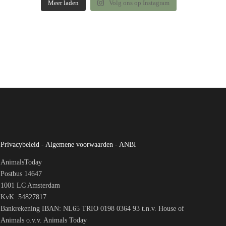
Meer laden
Volg ons op Instagram
Privacybeleid
-
Algemene voorwaarden
-
ANBI
AnimalsToday
Postbus 14647
1001 LC Amsterdam
KvK: 54827817
Bankrekening IBAN: NL65 TRIO 0198 0364 93 t.n.v. House of
Animals o.v.v. Animals Today