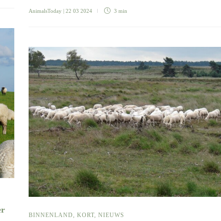
AnimalsToday
| 22 03 2024
3 min
er
BINNENLAND
,
KORT
,
NIEUWS