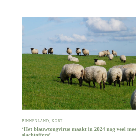
BINNENLAND
,
KORT
‘Het blauwtongvirus maakt in 2024 nog veel me
slachtoffers’