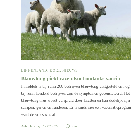
BINNENLAND
,
KORT
,
NIEUWS
Blauwtong piekt razendsnel ondanks vaccin
Inmiddels is bij ruim 200 bedrijven blauwtong vastgesteld en nog 
bij ruim honderd bedrijven zijn de symptomen geconstateerd. Het
blauwtongvirus wordt verspreid door knutten en kan dodelijk zijn
schapen, geiten en runderen. Er is sinds mei een vaccinatieprogr
want de vrees was al…
AnimalsToday
| 19 07 2024
2 min