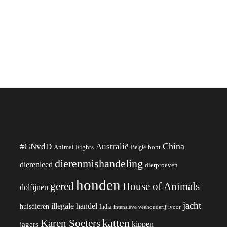
China
#GNvdD
Australië
Animal Rights
België
bont
dierenmishandeling
dierenleed
dierproeven
honden
gered
House of Animals
dolfijnen
jacht
illegale handel
huisdieren
India
ivoor
intensieve veehouderij
katten
Karen Soeters
kippen
jagers