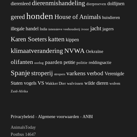
dierenmishandeling
dierenleed
dolfijnen
dierproeven
honden
gered
House of Animals
huisdieren
jacht
illegale handel
jagers
India
ivoor
intensieve veehouderij
katten
Karen Soeters
kippen
klimaatverandering
NVWA
Oekraïne
olifanten
paarden
petitie
reddingsactie
politie
oorlog
Spanje
stroperij
varkens
verbod
Verenigde
stropers
VS
wilde dieren
Staten
vogels
Wakker Dier
walvissen
wolven
Zuid-Afrika
Privacybeleid
-
Algemene voorwaarden
-
ANBI
AnimalsToday
Postbus 14647