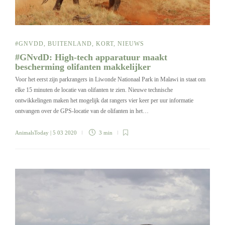
#GNVDD
,
BUITENLAND
,
KORT
,
NIEUWS
#GNvdD: High-tech apparatuur maakt
bescherming olifanten makkelijker
Voor het eerst zijn parkrangers in Liwonde Nationaal Park in Malawi in staat om
elke 15 minuten de locatie van olifanten te zien. Nieuwe technische
ontwikkelingen maken het mogelijk dat rangers vier keer per uur informatie
ontvangen over de GPS-locatie van de olifanten in het…
AnimalsToday
| 5 03 2020
3 min