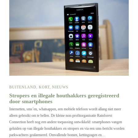
BUITENLAND
,
KORT
,
NIEUWS
Stropers en illegale houthakkers geregistreerd
door smartphones
Internetten, sms’en, whatsappen, een mobiele telefoon wordt allang niet meer
alleen gebruikt om te bellen. De kleine non-profitorganisatie Rainforest
Connection heeft nog een andere toepassing ontwikkeld: smartphones vangen
geluiden op van illegale houthakkers en stropers en via een sms-bericht worden
parkwachters gealarmeerd. Omvallende bomen, kettingzagen en…