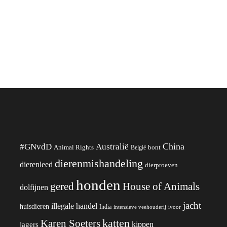
China
#GNvdD
Australië
Animal Rights
België
bont
dierenmishandeling
dierenleed
dierproeven
honden
gered
House of Animals
dolfijnen
jacht
illegale handel
huisdieren
India
ivoor
intensieve veehouderij
katten
Karen Soeters
kippen
jagers