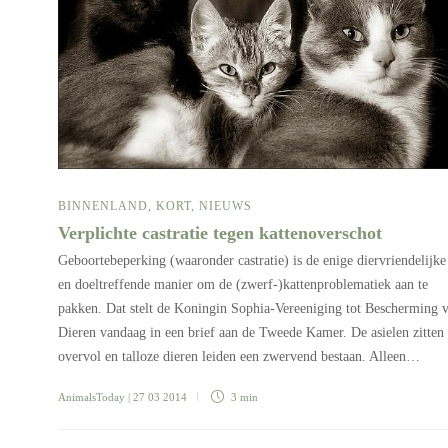
BINNENLAND
,
KORT
,
NIEUWS
Verplichte castratie tegen kattenoverschot
Geboortebeperking (waaronder castratie) is de enige diervriendelijke
en doeltreffende manier om de (zwerf-)kattenproblematiek aan te
pakken. Dat stelt de Koningin Sophia-Vereeniging tot Bescherming 
Dieren vandaag in een brief aan de Tweede Kamer. De asielen zitten
overvol en talloze dieren leiden een zwervend bestaan. Alleen…
AnimalsToday
| 27 03 2014
3 min