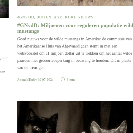
#GNVDD
,
BUITENLAND
,
KORT
,
NIEUWS
#GNvdD: Miljoenen voor reguleren populatie wil
mustangs
Goed nieuws voor de wilde mustangs in Amerika: de commissie van
het Amerikaanse Huis van Afgevaardigden stemt in met een
wetsvoorstel om 11 miljoen dollar uit te trekken om het aantal wilde
ge de
paarden met geboortebeperking in bedwang te houden. Dit in plaats
van de treurige…
ten.
AnimalsToday
| 9 07 2021
3 min