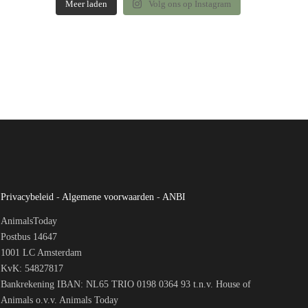
Meer laden
Volg ons op Instagram
Privacybeleid
-
Algemene voorwaarden
-
ANBI
AnimalsToday
Postbus 14647
1001 LC Amsterdam
KvK: 54827817
Bankrekening IBAN: NL65 TRIO 0198 0364 93 t.n.v. House of
Animals o.v.v. Animals Today