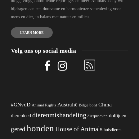
blogs, vlogs, onthullende reportages en meer. AnimalsToday wil
bijdragen aan een duurzame en harmonieuze samenleving voor
mens en dier, in balans met natuur en milieu.
LEARN MORE
Volg ons op social media
China
#GNvdD
Australië
Animal Rights
België
bont
dierenmishandeling
dierenleed
dolfijnen
dierproeven
honden
gered
House of Animals
huisdieren