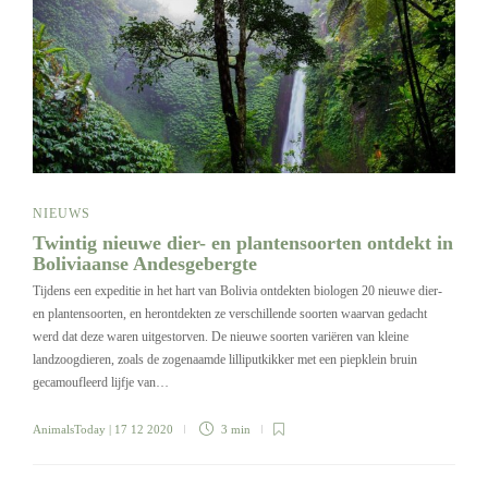
NIEUWS
Twintig nieuwe dier- en plantensoorten ontdekt in
Boliviaanse Andesgebergte
Tijdens een expeditie in het hart van Bolivia ontdekten biologen 20 nieuwe dier-
en plantensoorten, en herontdekten ze verschillende soorten waarvan gedacht
werd dat deze waren uitgestorven. De nieuwe soorten variëren van kleine
landzoogdieren, zoals de zogenaamde lilliputkikker met een piepklein bruin
gecamoufleerd lijfje van…
AnimalsToday
| 17 12 2020
3 min