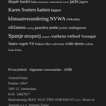
jacht
illegale handel
jagers
India
ivoor
intensieve veehouderij
katten
Karen Soeters
kippen
klimaatverandering
NVWA
Oekraïne
olifanten
paarden
petitie
reddingsactie
politie
oorlog
Spanje
stroperij
varkens
verbod
Verenigde
stropers
VS
wilde dieren
Staten
vogels
Wakker Dier
walvissen
wolven
Zuid-Afrika
Privacybeleid
-
Algemene voorwaarden
-
ANBI
AnimalsToday
Postbus 14647
1001 LC Amsterdam
KvK: 54827817
Bankrekening IBAN: NL65 TRIO 0198 0364 93 t.n.v. House of
Animals o.v.v. Animals Today