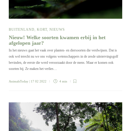
BUITENLAND
,
KORT
,
NIEUWS
Nieuw! Welke soorten kwamen erbij in het
afgelopen jaar?
In het nieuws gaat het vaak over planten- en diersoorten die verdwijnen. Dat is
ook wel terecht nu we ons volgens wetenschappers in de zesde uitstervingsgolf
bevinden, de eerste die werd veroorzaakt door de mens. Maar er komen ook
soorten bij. Ze maken het verlies…
AnimalsToday
| 17 02 2022
4 min