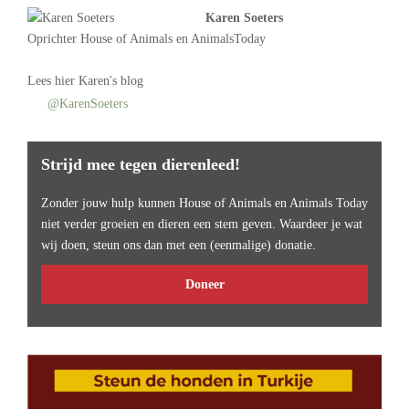
Karen Soeters
Oprichter
House of Animals
en AnimalsToday
Lees
hier Karen's blog
@KarenSoeters
Strijd mee tegen dierenleed!
Zonder jouw hulp kunnen House of Animals en Animals Today
niet verder groeien en dieren een stem geven. Waardeer je wat
wij doen, steun ons dan met een (eenmalige) donatie.
Doneer