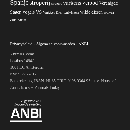
Spanje
stroperij
varkens
verbod
Verenigde
stropers
VS
wilde dieren
Staten
vogels
Wakker Dier
walvissen
wolven
Zuid-Afrika
Privacybeleid
-
Algemene voorwaarden
-
ANBI
AnimalsToday
Postbus 14647
1001 LC Amsterdam
KvK: 54827817
Bankrekening IBAN: NL65 TRIO 0198 0364 93 t.n.v. House of
Animals o.v.v. Animals Today