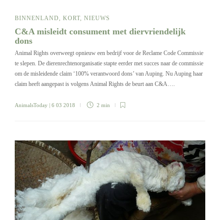
BINNENLAND
,
KORT
,
NIEUWS
C&A misleidt consument met diervriendelijk
dons
Animal Rights overweegt opnieuw een bedrijf voor de Reclame Code Commissie
te slepen. De dierenrechtenorganisatie stapte eerder met succes naar de commissie
om de misleidende claim ‘100% verantwoord dons’ van Auping. Nu Auping haar
claim heeft aangepast is volgens Animal Rights de beurt aan C&A….
AnimalsToday
| 6 03 2018
2 min