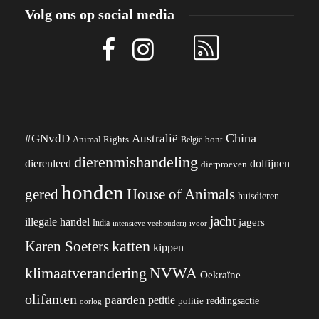
Volg ons op social media
China
#GNvdD
Australië
Animal Rights
België
bont
dierenmishandeling
dierenleed
dolfijnen
dierproeven
honden
gered
House of Animals
huisdieren
jacht
illegale handel
jagers
India
ivoor
intensieve veehouderij
katten
Karen Soeters
kippen
klimaatverandering
NVWA
Oekraïne
olifanten
paarden
petitie
reddingsactie
politie
oorlog