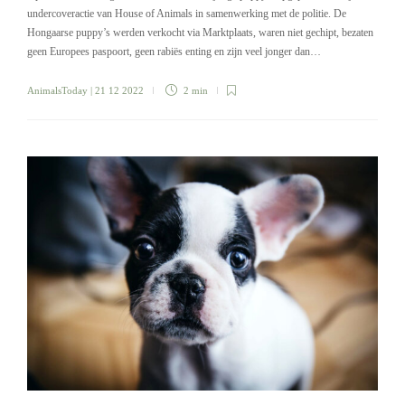
undercoveractie van House of Animals in samenwerking met de politie. De
Hongaarse puppy’s werden verkocht via Marktplaats, waren niet gechipt, bezaten
geen Europees paspoort, geen rabiës enting en zijn veel jonger dan…
AnimalsToday
| 21 12 2022
2 min