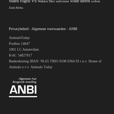
VS
wilde dieren
Staten
vogels
Wakker Dier
walvissen
wolven
Zuid-Afrika
Privacybeleid
-
Algemene voorwaarden
-
ANBI
AnimalsToday
Postbus 14647
1001 LC Amsterdam
KvK: 54827817
Bankrekening IBAN: NL65 TRIO 0198 0364 93 t.n.v. House of
Animals o.v.v. Animals Today