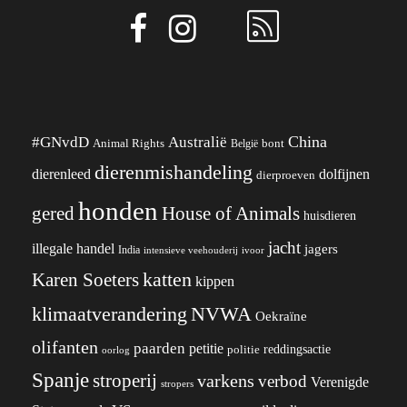
China
#GNvdD
Australië
Animal Rights
België
bont
dierenmishandeling
dierenleed
dolfijnen
dierproeven
honden
gered
House of Animals
huisdieren
jacht
illegale handel
jagers
India
ivoor
intensieve veehouderij
katten
Karen Soeters
kippen
klimaatverandering
NVWA
Oekraïne
olifanten
paarden
petitie
reddingsactie
politie
oorlog
Spanje
stroperij
varkens
verbod
Verenigde
stropers