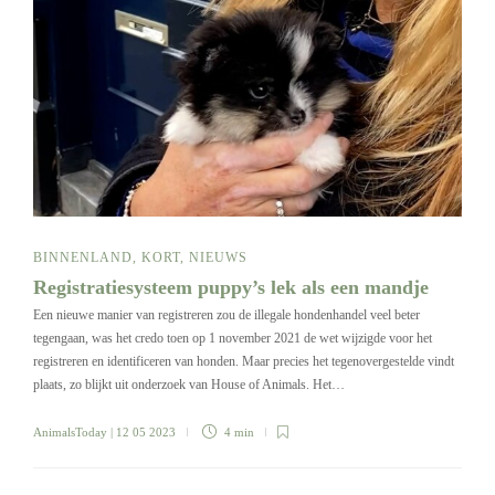
BINNENLAND
,
KORT
,
NIEUWS
Registratiesysteem puppy’s lek als een mandje
Een nieuwe manier van registreren zou de illegale hondenhandel veel beter
tegengaan, was het credo toen op 1 november 2021 de wet wijzigde voor het
registreren en identificeren van honden. Maar precies het tegenovergestelde vindt
plaats, zo blijkt uit onderzoek van House of Animals. Het…
AnimalsToday
| 12 05 2023
4 min