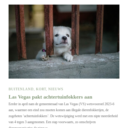
BUITENLAND
,
KORT
,
NIEUWS
Las Vegas pakt achtertuinfokkers aan
Eerder in april nam de gemeenteraad van Las Vegas (VS) wetsvoorstel 2023-6
aan, waarmee een eind zou moeten komen aan illegale dierenfokkerijen, de
zogeheten ‘achtertuinfokkers’. De wetswijziging werd met een nipte meerderheid
van 4 tegen 3 aangenomen. Een stap voorwaarts, zo omschrijven
dierenorganisaties de nieuwe…