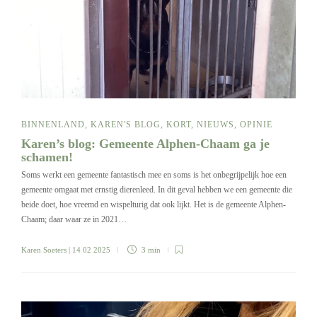
BINNENLAND
,
KAREN'S BLOG
,
KORT
,
NIEUWS
,
OPINIE
Karen’s blog: Gemeente Alphen-Chaam ga je
schamen!
Soms werkt een gemeente fantastisch mee en soms is het onbegrijpelijk hoe een
gemeente omgaat met ernstig dierenleed. In dit geval hebben we een gemeente die
beide doet, hoe vreemd en wispelturig dat ook lijkt. Het is de gemeente Alphen-
Chaam; daar waar ze in 2021…
Karen Soeters
| 14 02 2025
3 min