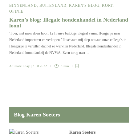
BINNENLAND
,
BUITENLAND
,
KAREN'S BLOG
,
KORT
,
OPINIE
Karen’s blog: Illegale hondenhandel in Nederland
loont
‘Foei, niet meer doen hoor, 12 Franse buldogs illegaal vanuit Hongarije naar
Nederland importeren en verkopen.’ Ik schaam mij diep om aan onze collega’s in
Hongarije te vertellen dat het zo werkt in Nederland. Illegale hondenhandel in
Nederland loont dankzij de NVWA. Even terug naar…
AnimalsToday
| 7 10 2022
3 min
Blog Karen Soeters
Karen Soeters