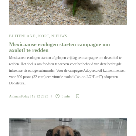
BUITENLAND
,
KORT
,
NIEUWS
Mexicaanse ecologen starten campagne om
axolotl te redden
Mexicaanse ecologen startten afgelopen vrijdag een campagne om de axolotl te
redden. Het doel is om fondsen te werven voor het behoud van deze bedreigde
inheemse visachtige salamander. Voor de campagne Adoptaxolotl kunnen mensen
voor 600 pesos (32 euro) een virtuele axolotl (“ah-ho-LOH’-tul”) adopteren.
Donateurs…
AnimalsToday
| 12 12 2023
3 min