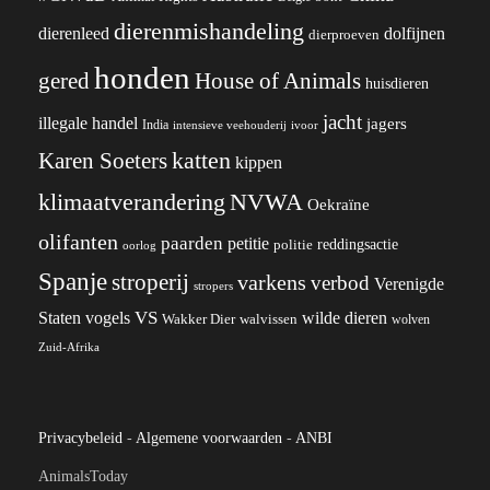
dierenmishandeling
dierenleed
dolfijnen
dierproeven
honden
gered
House of Animals
huisdieren
jacht
illegale handel
jagers
India
ivoor
intensieve veehouderij
katten
Karen Soeters
kippen
klimaatverandering
NVWA
Oekraïne
olifanten
paarden
petitie
reddingsactie
politie
oorlog
Spanje
stroperij
varkens
verbod
Verenigde
stropers
VS
wilde dieren
Staten
vogels
Wakker Dier
walvissen
wolven
Zuid-Afrika
Privacybeleid
-
Algemene voorwaarden
-
ANBI
AnimalsToday