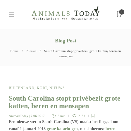
0
Blog Post
Home
Nieuws
South Carolina stopt privébezit grote katten, beren en
mensapen
BUITENLAND
,
KORT
,
NIEUWS
South Carolina stopt privébezit grote
katten, beren en mensapen
AnimalsToday
| 7 06 2017
2 min
2154
Een nieuwe wet in South Carolina (VS) maakt het illegaal om
vanaf 1 januari 2018
grote katachtigen
, niet-inheemse
beren