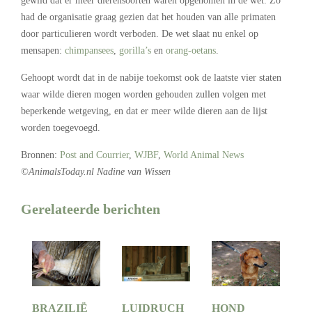
gewild dat er meer dierensoorten waren opgenomen in de wet. Zo
had de organisatie graag gezien dat het houden van alle primaten
door particulieren wordt verboden. De wet slaat nu enkel op
mensapen:
chimpansees
,
gorilla’s
en
orang-oetans
.
Gehoopt wordt dat in de nabije toekomst ook de laatste vier staten
waar wilde dieren mogen worden gehouden zullen volgen met
beperkende wetgeving, en dat er meer wilde dieren aan de lijst
worden toegevoegd.
Bronnen:
Post and Courrier
,
WJBF
,
World Animal News
©AnimalsToday.nl Nadine van Wissen
Gerelateerde berichten
BRAZILIË
LUIDRUCH
HOND