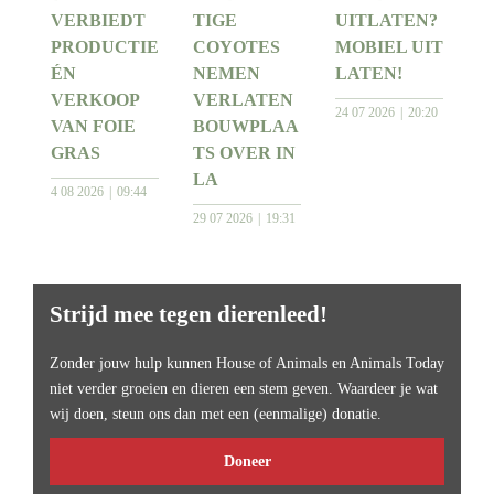
VERBIEDT
TIGE
UITLATEN?
PRODUCTIE
COYOTES
MOBIEL UIT
ÉN
NEMEN
LATEN!
VERKOOP
VERLATEN
24 07 2026
20:20
VAN FOIE
BOUWPLAA
GRAS
TS OVER IN
LA
4 08 2026
09:44
29 07 2026
19:31
Strijd mee tegen dierenleed!
Zonder jouw hulp kunnen House of Animals en Animals Today
niet verder groeien en dieren een stem geven. Waardeer je wat
wij doen, steun ons dan met een (eenmalige) donatie.
Doneer