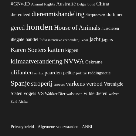
China
#GNvdD
Australië
Animal Rights
België
bont
dierenmishandeling
dierenleed
dolfijnen
dierproeven
honden
gered
House of Animals
huisdieren
jacht
illegale handel
jagers
India
ivoor
intensieve veehouderij
katten
Karen Soeters
kippen
klimaatverandering
NVWA
Oekraïne
olifanten
paarden
petitie
reddingsactie
politie
oorlog
Spanje
stroperij
varkens
verbod
Verenigde
stropers
VS
Staten
vogels
wilde dieren
Wakker Dier
walvissen
wolven
Zuid-Afrika
Privacybeleid
-
Algemene voorwaarden
-
ANBI