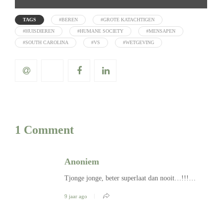
TAGS
#BEREN
#GROTE KATACHTIGEN
#HUISDIEREN
#HUMANE SOCIETY
#MENSAPEN
#SOUTH CAROLINA
#VS
#WETGEVING
1 Comment
Anoniem
Tjonge jonge, beter superlaat dan nooit…!!!…
9 jaar ago