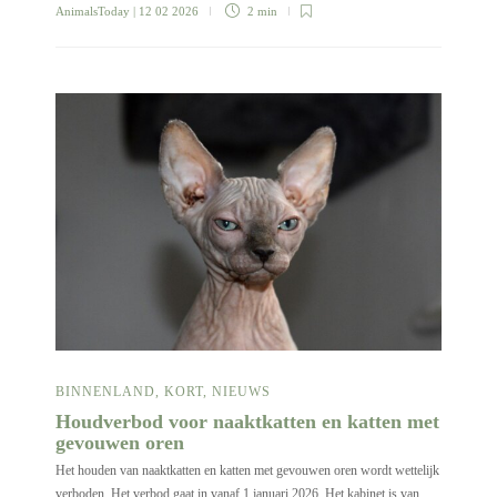
AnimalsToday
| 12 02 2026
2 min
BINNENLAND
,
KORT
,
NIEUWS
Houdverbod voor naaktkatten en katten met
gevouwen oren
Het houden van naaktkatten en katten met gevouwen oren wordt wettelijk
verboden. Het verbod gaat in vanaf 1 januari 2026. Het kabinet is van