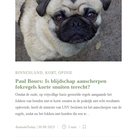
BINNENLAND
,
KORT
,
OPINIE
Paul Bours: Is blijdschap aanscherpen
fokregels korte snuiten terecht?
Omdat de oude, op vrijwillige basis gestoelde regels aangaande het
fokken van honden met te korte snuiten in de praktijk niet echt resultaten
opleverde, heeft de minister van LNV besloten tot het aanscherpen van de
regels, zodat nu het fokken met honden die een te…
AnimalsToday
| 30 08 2023
5 min