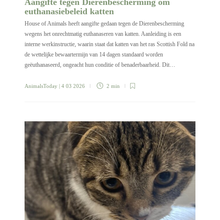
Aangifte tegen Dierenbescherming om
euthanasiebeleid katten
House of Animals heeft aangifte gedaan tegen de Dierenbescherming
wegens het onrechtmatig euthanaseren van katten. Aanleiding is een
interne werkinstructie, waarin staat dat katten van het ras Scottish Fold na
de wettelijke bewaartermijn van 14 dagen standaard worden
geëuthanaseerd, ongeacht hun conditie of benaderbaarheid. Dit…
AnimalsToday
| 4 03 2026
2 min