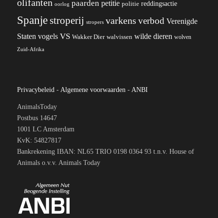
olifanten
paarden
petitie
reddingsactie
politie
oorlog
Spanje
stroperij
varkens
verbod
Verenigde
stropers
VS
wilde dieren
Staten
vogels
Wakker Dier
walvissen
wolven
Zuid-Afrika
Privacybeleid
-
Algemene voorwaarden
-
ANBI
AnimalsToday
Postbus 14647
1001 LC Amsterdam
KvK: 54827817
Bankrekening IBAN: NL65 TRIO 0198 0364 93 t.n.v. House of
Animals o.v.v. Animals Today