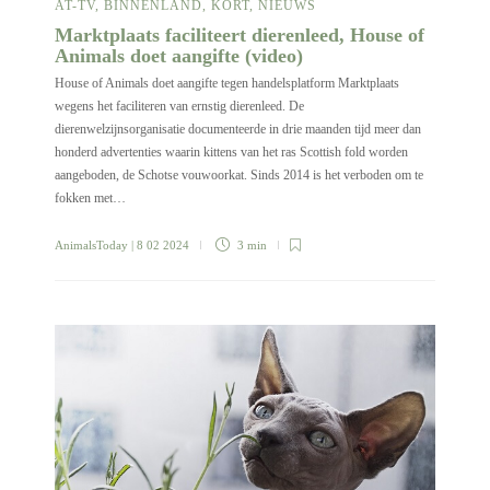
AT-TV
,
BINNENLAND
,
KORT
,
NIEUWS
Marktplaats faciliteert dierenleed, House of
Animals doet aangifte (video)
House of Animals doet aangifte tegen handelsplatform Marktplaats
wegens het faciliteren van ernstig dierenleed. De
dierenwelzijnsorganisatie documenteerde in drie maanden tijd meer dan
honderd advertenties waarin kittens van het ras Scottish fold worden
aangeboden, de Schotse vouwoorkat. Sinds 2014 is het verboden om te
fokken met…
AnimalsToday
| 8 02 2024
3 min