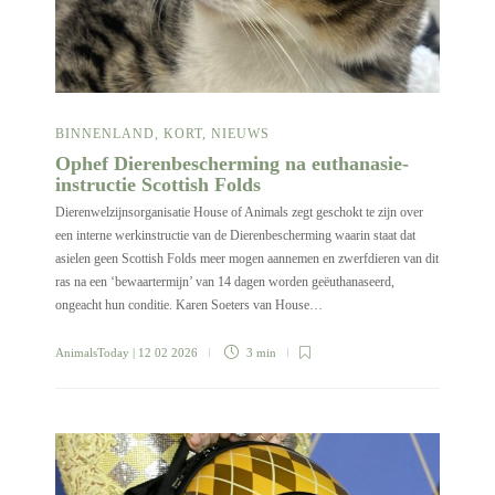
BINNENLAND
,
KORT
,
NIEUWS
Ophef Dierenbescherming na euthanasie-
instructie Scottish Folds
Dierenwelzijnsorganisatie House of Animals zegt geschokt te zijn over
een interne werkinstructie van de Dierenbescherming waarin staat dat
asielen geen Scottish Folds meer mogen aannemen en zwerfdieren van dit
ras na een ‘bewaartermijn’ van 14 dagen worden geëuthanaseerd,
ongeacht hun conditie. Karen Soeters van House…
AnimalsToday
| 12 02 2026
3 min