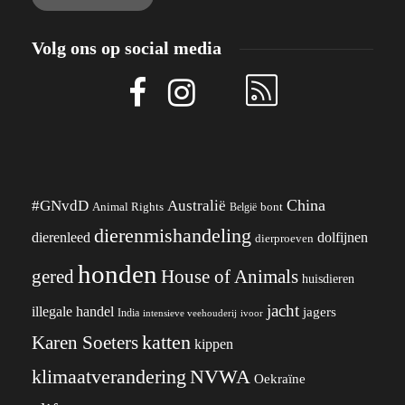
Volg ons op social media
China
#GNvdD
Australië
Animal Rights
België
bont
dierenmishandeling
dierenleed
dolfijnen
dierproeven
honden
gered
House of Animals
huisdieren
jacht
illegale handel
jagers
India
ivoor
intensieve veehouderij
katten
Karen Soeters
kippen
klimaatverandering
NVWA
Oekraïne