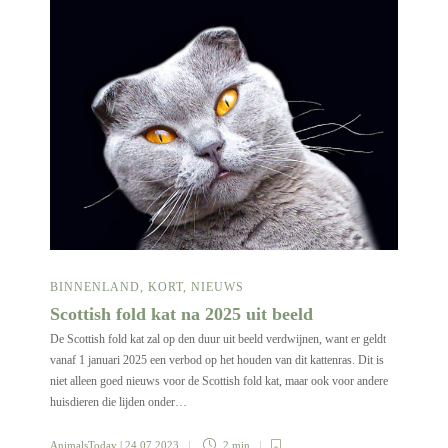
BINNENLAND
,
KORT
,
NIEUWS
Scottish fold kat na 2025 uit beeld
De Scottish fold kat zal op den duur uit beeld verdwijnen, want er geldt
vanaf 1 januari 2025 een verbod op het houden van dit kattenras. Dit is
niet alleen goed nieuws voor de Scottish fold kat, maar ook voor andere
huisdieren die lijden onder…
AnimalsToday
| 24 07 2023
2 min