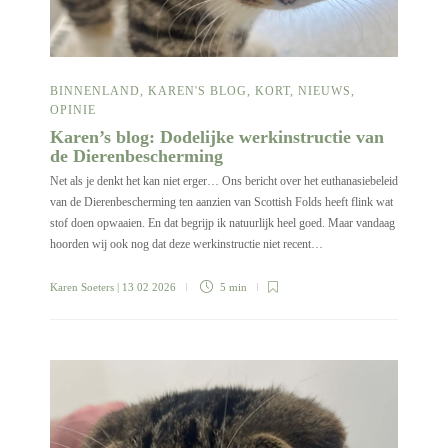
BINNENLAND
,
KAREN'S BLOG
,
KORT
,
NIEUWS
,
OPINIE
Karen’s blog: Dodelijke werkinstructie van
de Dierenbescherming
Net als je denkt het kan niet erger… Ons bericht over het euthanasiebeleid
van de Dierenbescherming ten aanzien van Scottish Folds heeft flink wat
stof doen opwaaien. En dat begrijp ik natuurlijk heel goed. Maar vandaag
hoorden wij ook nog dat deze werkinstructie niet recent…
Karen Soeters
| 13 02 2026
5 min