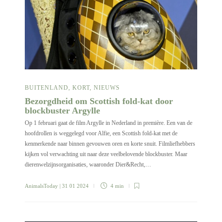
BUITENLAND
,
KORT
,
NIEUWS
Bezorgdheid om Scottish fold-kat door
blockbuster Argylle
Op 1 februari gaat de film Argylle in Nederland in première. Een van de
hoofdrollen is weggelegd voor Alfie, een Scottish fold-kat met de
kenmerkende naar binnen gevouwen oren en korte snuit. Filmliefhebbers
kijken vol verwachting uit naar deze veelbelovende blockbuster. Maar
dierenwelzijnsorganisaties, waaronder Dier&Recht,…
AnimalsToday
| 31 01 2024
4 min