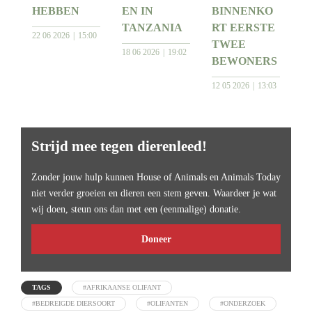
HEBBEN
EN IN
BINNENKO
TANZANIA
RT EERSTE
22 06 2026
15:00
TWEE
18 06 2026
19:02
BEWONERS
12 05 2026
13:03
Strijd mee tegen dierenleed!
Zonder jouw hulp kunnen House of Animals en Animals Today
niet verder groeien en dieren een stem geven. Waardeer je wat
wij doen, steun ons dan met een (eenmalige) donatie.
Doneer
TAGS
#AFRIKAANSE OLIFANT
#BEDREIGDE DIERSOORT
#OLIFANTEN
#ONDERZOEK