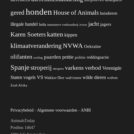
dierproeven
honden
gered
House of Animals
huisdieren
jacht
illegale handel
jagers
India
ivoor
intensieve veehouderij
katten
Karen Soeters
kippen
klimaatverandering
NVWA
Oekraïne
olifanten
paarden
petitie
reddingsactie
politie
oorlog
Spanje
stroperij
varkens
verbod
Verenigde
stropers
VS
wilde dieren
Staten
vogels
Wakker Dier
walvissen
wolven
Zuid-Afrika
Privacybeleid
-
Algemene voorwaarden
-
ANBI
AnimalsToday
Postbus 14647