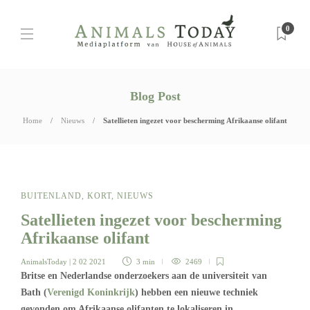
0
Blog Post
Home
Nieuws
Satellieten ingezet voor bescherming Afrikaanse olifant
BUITENLAND
,
KORT
,
NIEUWS
Satellieten ingezet voor bescherming
Afrikaanse olifant
AnimalsToday
| 2 02 2021
3 min
2469
Britse en Nederlandse onderzoekers aan de universiteit van
Bath (
Verenigd Koninkrijk
) hebben een nieuwe techniek
gevonden om Afrikaanse olifanten te lokaliseren in