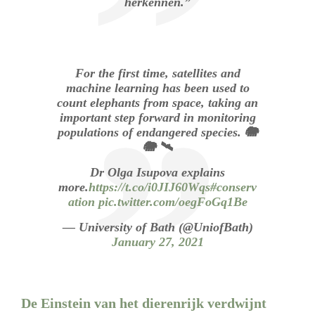
herkennen.”
For the first time, satellites and
machine learning has been used to
count elephants from space, taking an
important step forward in monitoring
populations of endangered species. 🐘
🐘 🛰️
Dr Olga Isupova explains
more.
https://t.co/i0JIJ60Wqs
#conserv
ation
pic.twitter.com/oegFoGq1Be
— University of Bath (@UniofBath)
January 27, 2021
De Einstein van het dierenrijk verdwijnt