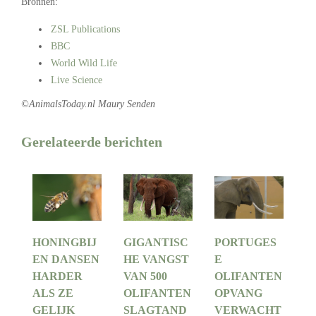
Bronnen:
ZSL Publications
BBC
World Wild Life
Live Science
©AnimalsToday.nl Maury Senden
Gerelateerde berichten
HONINGBIJ
GIGANTISC
PORTUGES
EN DANSEN
HE VANGST
E
HARDER
VAN 500
OLIFANTEN
ALS ZE
OLIFANTEN
OPVANG
GELIJK
SLAGTAND
VERWACHT