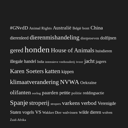
China
#GNvdD
Australië
Animal Rights
België
bont
dierenmishandeling
dierenleed
dolfijnen
dierproeven
honden
gered
House of Animals
huisdieren
jacht
illegale handel
jagers
India
ivoor
intensieve veehouderij
katten
Karen Soeters
kippen
klimaatverandering
NVWA
Oekraïne
olifanten
paarden
petitie
reddingsactie
politie
oorlog
Spanje
stroperij
varkens
verbod
Verenigde
stropers
VS
wilde dieren
Staten
vogels
Wakker Dier
walvissen
wolven
Zuid-Afrika