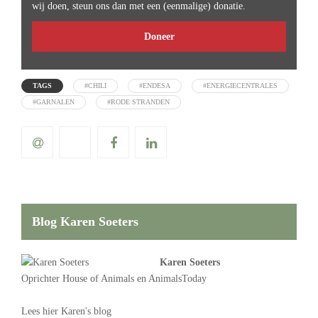
wij doen, steun ons dan met een (eenmalige) donatie.
Doneer
TAGS
#CHILI
#ENDESA
#ENERGIECENTRALES
#GARNALEN
#RODE STRANDEN
Blog Karen Soeters
Karen Soeters
Oprichter
House of Animals
en AnimalsToday
Lees
hier Karen's blog