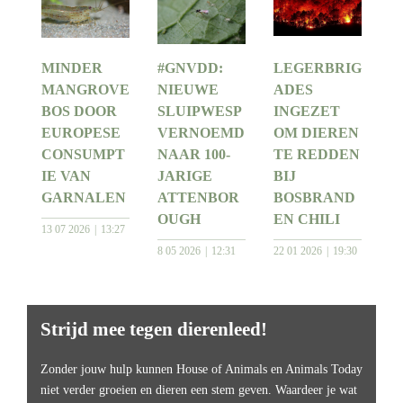
MINDER
#GNVDD:
LEGERBRIG
MANGROVE
NIEUWE
ADES
BOS DOOR
SLUIPWESP
INGEZET
EUROPESE
VERNOEMD
OM DIEREN
CONSUMPT
NAAR 100-
TE REDDEN
IE VAN
JARIGE
BIJ
GARNALEN
ATTENBOR
BOSBRAND
OUGH
EN CHILI
13 07 2026
13:27
8 05 2026
12:31
22 01 2026
19:30
Strijd mee tegen dierenleed!
Zonder jouw hulp kunnen House of Animals en Animals Today
niet verder groeien en dieren een stem geven. Waardeer je wat