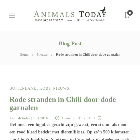
0
Blog Post
Home
Nieuws
Rode stranden in Chili door dode garnalen
BUITENLAND
,
KORT
,
NIEUWS
Rode stranden in Chili door dode
garnalen
AnimalsToday
| 5 01 2016
1 min
2530
Het moet een luguber gezicht zijn geweest, een strand als door
een rood kleed bedekt met dierenlijkjes. Op zo’n 500 kilometer
van Chili’s hoofdstad Santiago, in Coronel, zijn afgelopen week