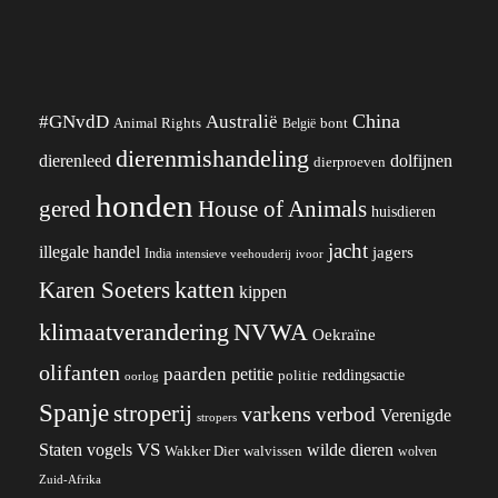
China
#GNvdD
Australië
Animal Rights
België
bont
dierenmishandeling
dierenleed
dolfijnen
dierproeven
honden
gered
House of Animals
huisdieren
jacht
illegale handel
jagers
India
ivoor
intensieve veehouderij
katten
Karen Soeters
kippen
klimaatverandering
NVWA
Oekraïne
olifanten
paarden
petitie
reddingsactie
politie
oorlog
Spanje
stroperij
varkens
verbod
Verenigde
stropers
VS
wilde dieren
Staten
vogels
Wakker Dier
walvissen
wolven
Zuid-Afrika