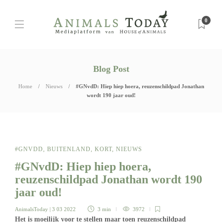
0
Blog Post
Home
Nieuws
#GNvdD: Hiep hiep hoera, reuzenschildpad Jonathan
wordt 190 jaar oud!
#GNVDD
,
BUITENLAND
,
KORT
,
NIEUWS
#GNvdD: Hiep hiep hoera,
reuzenschildpad Jonathan wordt 190
jaar oud!
AnimalsToday
| 3 03 2022
3 min
3972
Het is moeilijk voor te stellen maar toen reuzenschildpad