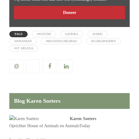
Doneer
TAGS
##GNVDD
#AFRIKA
#JARIG
#JONATHAN
#REUZENSCHILDPAD
#SCHILDPADDEN
#ST. HELENA
Blog Karen Soeters
Karen Soeters
Oprichter
House of Animals
en AnimalsToday