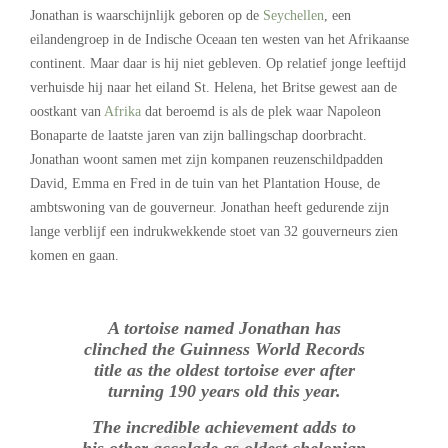
Jonathan is waarschijnlijk geboren op de
Seychellen
, een
eilandengroep in de Indische Oceaan ten westen van het Afrikaanse
continent. Maar daar is hij niet gebleven. Op relatief jonge leeftijd
verhuisde hij naar het eiland St. Helena, het Britse gewest aan de
oostkant van
Afrika
dat beroemd is als de plek waar Napoleon
Bonaparte de laatste jaren van zijn ballingschap doorbracht.
Jonathan woont samen met zijn kompanen reuzenschildpadden
David, Emma en Fred in de tuin van het Plantation House, de
ambtswoning van de gouverneur. Jonathan heeft gedurende zijn
lange verblijf een indrukwekkende stoet van 32 gouverneurs zien
komen en gaan.
A tortoise named Jonathan has
clinched the Guinness World Records
title as the oldest tortoise ever after
turning 190 years old this year.
The incredible achievement adds to
his other accolade as oldest chelonian