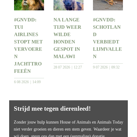
#GNVDD:
NA LANGE
#GNVDD:
TUI
TIJD WEER
SCHOTLAN
AIRLINES
WILDE
D
STOPT MET
HONDEN
VERBIEDT
VERVOERE
GESPOT IN
LIJMVALLE
N
MALAWI
N
JACHTTRO
28 07 2026
12:27
9 07 2026
09:32
FEEËN
6 08 2026
14:09
Strijd mee tegen dierenleed!
Zonder jouw hulp kunnen House of Animals en Animals Today
niet verder groeien en dieren een stem geven. Waardeer je wat
wij doen, steun ons dan met een (eenmalige) donatie.