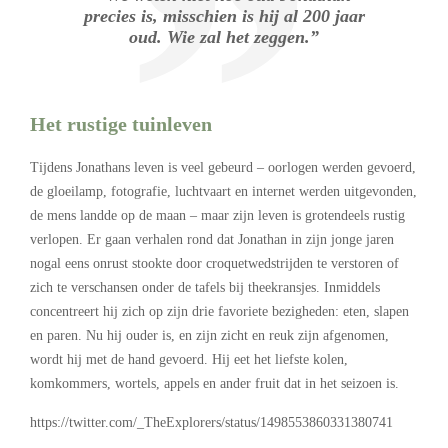
precies is, misschien is hij al 200 jaar
oud. Wie zal het zeggen.”
Het rustige tuinleven
Tijdens Jonathans leven is veel gebeurd – oorlogen werden gevoerd,
de gloeilamp, fotografie, luchtvaart en internet werden uitgevonden,
de mens landde op de maan – maar zijn leven is grotendeels rustig
verlopen. Er gaan verhalen rond dat Jonathan in zijn jonge jaren
nogal eens onrust stookte door croquetwedstrijden te verstoren of
zich te verschansen onder de tafels bij theekransjes. Inmiddels
concentreert hij zich op zijn drie favoriete bezigheden: eten, slapen
en paren. Nu hij ouder is, en zijn zicht en reuk zijn afgenomen,
wordt hij met de hand gevoerd. Hij eet het liefste kolen,
komkommers, wortels, appels en ander fruit dat in het seizoen is.
https://twitter.com/_TheExplorers/status/1498553860331380741