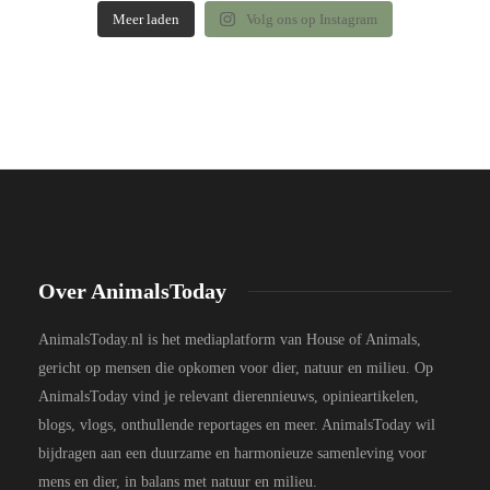
Meer laden
Volg ons op Instagram
Over AnimalsToday
AnimalsToday.nl is het mediaplatform van House of Animals,
gericht op mensen die opkomen voor dier, natuur en milieu. Op
AnimalsToday vind je relevant dierennieuws, opinieartikelen,
blogs, vlogs, onthullende reportages en meer. AnimalsToday wil
bijdragen aan een duurzame en harmonieuze samenleving voor
mens en dier, in balans met natuur en milieu.