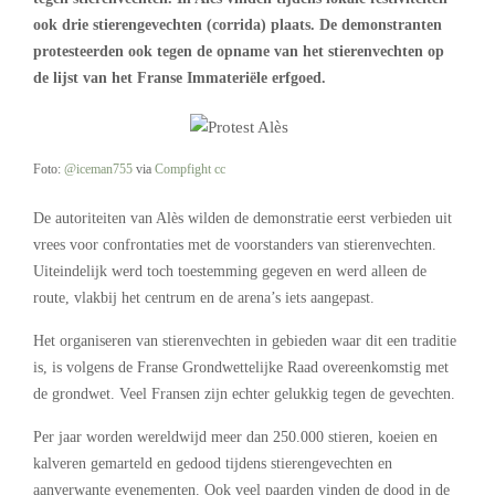
ook drie stierengevechten (corrida) plaats. De demonstranten
protesteerden ook tegen de opname van het stierenvechten op
de lijst van het Franse Immateriële erfgoed.
Foto:
@iceman755
via
Compfight
cc
De autoriteiten van Alès wilden de demonstratie eerst verbieden uit
vrees voor confrontaties met de voorstanders van stierenvechten.
Uiteindelijk werd toch toestemming gegeven en werd alleen de
route, vlakbij het centrum en de arena’s iets aangepast.
Het organiseren van stierenvechten in gebieden waar dit een traditie
is, is volgens de Franse Grondwettelijke Raad overeenkomstig met
de grondwet. Veel Fransen zijn echter gelukkig tegen de gevechten.
Per jaar worden wereldwijd meer dan 250.000 stieren, koeien en
kalveren gemarteld en gedood tijdens stierengevechten en
aanverwante evenementen. Ook veel paarden vinden de dood in de