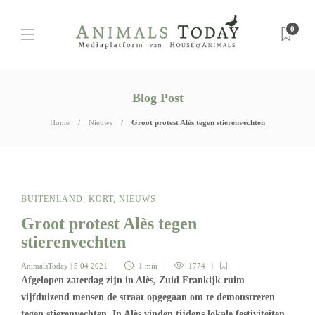
0
Blog Post
Home
Nieuws
Groot protest Alès tegen stierenvechten
BUITENLAND
,
KORT
,
NIEUWS
Groot protest Alès tegen
stierenvechten
AnimalsToday
| 5 04 2021
1 min
1774
Afgelopen zaterdag zijn in Alès, Zuid Frankijk ruim
vijfduizend mensen de straat opgegaan om te demonstreren
tegen stierenvechten. In Alès vinden tijdens lokale festiviteiten