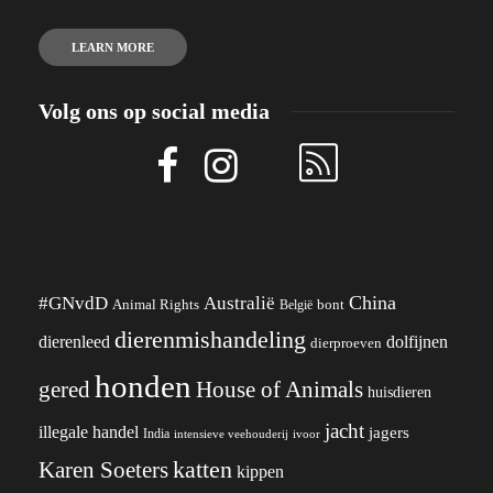
LEARN MORE
Volg ons op social media
China
#GNvdD
Australië
Animal Rights
België
bont
dierenmishandeling
dierenleed
dolfijnen
dierproeven
honden
gered
House of Animals
huisdieren
jacht
illegale handel
jagers
India
ivoor
intensieve veehouderij
katten
Karen Soeters
kippen