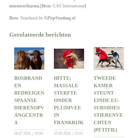
stierenvechtarena.[Bron:
CAS International
]
Bron:
Standaard.be
©PiepVandaag.nl
Gerelateerde berichten
BOSBRAND
HITTE:
TWEEDE
EN
MASSALE
KAMER
BEDREIGEN
STERFTE
STEUNT
SPAANSE
ONDER
EINDE EU-
DIERENOPV
PLUIMVEE
SUBSIDIES
ANGCENTR
IN
STIERENVE
A
FRANKRIJK
CHTEN
(PETITIE)
28 07 2026
16:04
25 06 2026
13:33