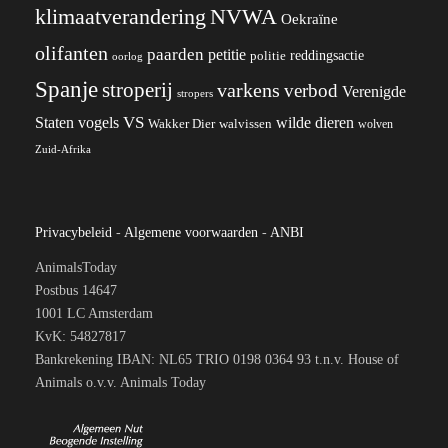
klimaatverandering
NVWA
Oekraïne
olifanten
paarden
petitie
reddingsactie
politie
oorlog
Spanje
stroperij
varkens
verbod
Verenigde
stropers
VS
Staten
vogels
wilde dieren
Wakker Dier
walvissen
wolven
Zuid-Afrika
Privacybeleid
-
Algemene voorwaarden
-
ANBI
AnimalsToday
Postbus 14647
1001 LC Amsterdam
KvK: 54827817
Bankrekening IBAN: NL65 TRIO 0198 0364 93 t.n.v. House of
Animals o.v.v. Animals Today