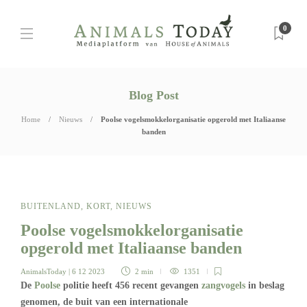
0
Blog Post
Home
Nieuws
Poolse vogelsmokkelorganisatie opgerold met Italiaanse
banden
BUITENLAND
,
KORT
,
NIEUWS
Poolse vogelsmokkelorganisatie
opgerold met Italiaanse banden
AnimalsToday
| 6 12 2023
2 min
1351
De
Poolse
politie heeft 456 recent gevangen
zangvogels
in beslag
genomen, de buit van een internationale