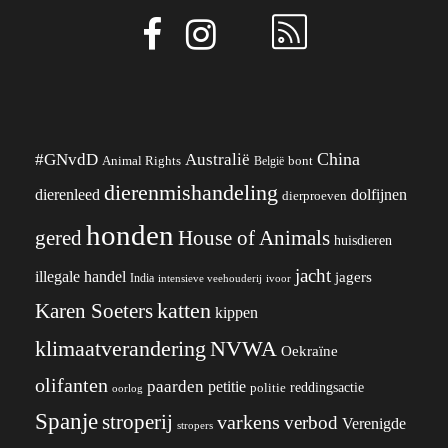
China
#GNvdD
Australië
Animal Rights
België
bont
dierenmishandeling
dierenleed
dolfijnen
dierproeven
honden
gered
House of Animals
huisdieren
jacht
illegale handel
jagers
India
ivoor
intensieve veehouderij
katten
Karen Soeters
kippen
klimaatverandering
NVWA
Oekraïne
olifanten
paarden
petitie
reddingsactie
politie
oorlog
Spanje
stroperij
varkens
verbod
Verenigde
stropers