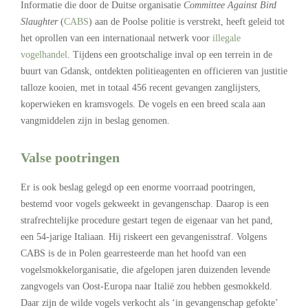
Informatie die door de Duitse organisatie
Committee Against Bird
Slaughter
(
CABS
) aan de Poolse politie is verstrekt, heeft geleid tot
het oprollen van een internationaal netwerk voor
illegale
vogelhandel
. Tijdens een grootschalige inval op een terrein in de
buurt van Gdansk, ontdekten politieagenten en officieren van justitie
talloze kooien, met in totaal 456 recent gevangen zanglijsters,
koperwieken en kramsvogels. De vogels en een breed scala aan
vangmiddelen zijn in beslag genomen.
Valse pootringen
Er is ook beslag gelegd op een enorme voorraad pootringen,
bestemd voor vogels gekweekt in gevangenschap. Daarop is een
strafrechtelijke procedure gestart tegen de eigenaar van het pand,
een 54-jarige Italiaan. Hij riskeert een gevangenisstraf. Volgens
CABS is de in Polen gearresteerde man het hoofd van een
vogelsmokkelorganisatie, die afgelopen jaren duizenden levende
zangvogels van Oost-Europa naar Italië zou hebben gesmokkeld.
Daar zijn de wilde vogels verkocht als ‘in gevangenschap gefokte’