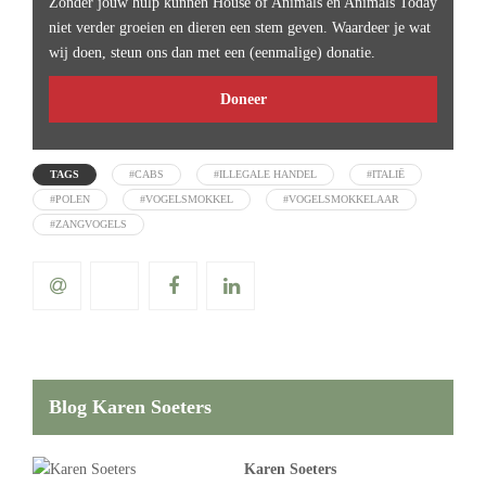
Zonder jouw hulp kunnen House of Animals en Animals Today
niet verder groeien en dieren een stem geven. Waardeer je wat
wij doen, steun ons dan met een (eenmalige) donatie.
Doneer
TAGS
#CABS
#ILLEGALE HANDEL
#ITALIË
#POLEN
#VOGELSMOKKEL
#VOGELSMOKKELAAR
#ZANGVOGELS
Blog Karen Soeters
Karen Soeters