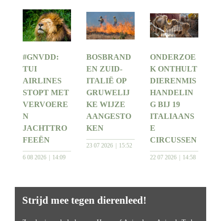
#GNVDD:
BOSBRAND
ONDERZOE
TUI
EN ZUID-
K ONTHULT
AIRLINES
ITALIË OP
DIERENMIS
STOPT MET
GRUWELIJ
HANDELIN
VERVOERE
KE WIJZE
G BIJ 19
N
AANGESTO
ITALIAANS
JACHTTRO
KEN
E
FEEËN
CIRCUSSEN
23 07 2026
15:52
6 08 2026
14:09
22 07 2026
14:58
Strijd mee tegen dierenleed!