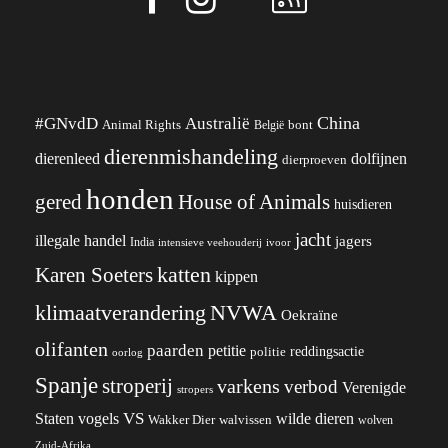
China
#GNvdD
Australië
Animal Rights
België
bont
dierenmishandeling
dierenleed
dolfijnen
dierproeven
honden
gered
House of Animals
huisdieren
jacht
illegale handel
jagers
India
ivoor
intensieve veehouderij
katten
Karen Soeters
kippen
klimaatverandering
NVWA
Oekraïne
olifanten
paarden
petitie
reddingsactie
politie
oorlog
Spanje
stroperij
varkens
verbod
Verenigde
stropers
VS
Staten
vogels
wilde dieren
Wakker Dier
walvissen
wolven
Zuid-Afrika