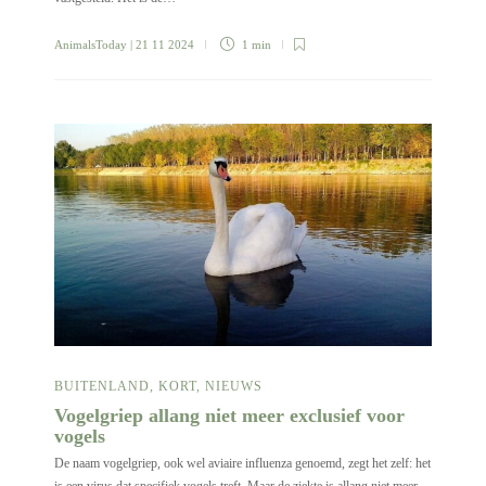
AnimalsToday
| 21 11 2024
1 min
BUITENLAND
,
KORT
,
NIEUWS
Vogelgriep allang niet meer exclusief voor
vogels
De naam vogelgriep, ook wel aviaire influenza genoemd, zegt het zelf: het