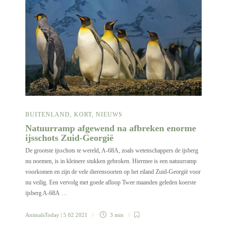
BUITENLAND
,
KORT
,
NIEUWS
Natuurramp afgewend na afbreken enorme
ijsschots Zuid-Georgië
De grootste ijsschots te wereld, A-68A, zoals wetenschappers de ijsberg
nu noemen, is in kleinere stukken gebroken. Hiermee is een natuurramp
voorkomen en zijn de vele dierensoorten op het eiland Zuid-Georgië voor
nu veilig. Een vervolg met goede afloop Twee maanden geleden koerste
ijsberg A-68A …
AnimalsToday
| 5 02 2021
3 min