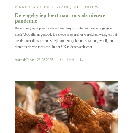
BINNENLAND
,
BUITENLAND
,
KORT
,
NIEUWS
De vogelgriep loert naar ons als nieuwe
pandemie
Recent nog zijn op een kalkoenboerderij in Putten vanwege vogelgriep
alle 27.000 dieren gedood. De ziekte is overal ter wereld aanwezig en treft
steeds meer diersoorten. Zo zijn ook zoogdieren als katten gevoelig en
dieren in de vee-industrie. In het VK is deze week voor…
AnimalsToday
| 26 03 2025
4 min