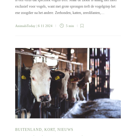
is een virus dat specifiek vogels treft. Maar de ziekte is allang niet meer
exclusief voor vogels, want met grote sprongen treft de vogelgriep het
ene zoogdier na het andere. Zeehonden, katten, zeeolifanten,…
AnimalsToday
| 6 11 2024
5 min
BUITENLAND
,
KORT
,
NIEUWS