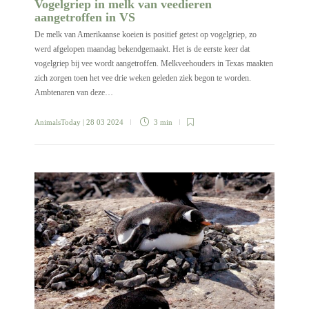
Vogelgriep in melk van veedieren
aangetroffen in VS
De melk van Amerikaanse koeien is positief getest op vogelgriep, zo
werd afgelopen maandag bekendgemaakt. Het is de eerste keer dat
vogelgriep bij vee wordt aangetroffen. Melkveehouders in Texas maakten
zich zorgen toen het vee drie weken geleden ziek begon te worden.
Ambtenaren van deze…
AnimalsToday
| 28 03 2024
3 min