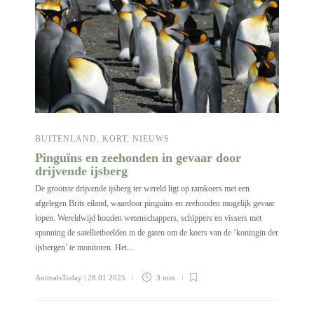
BUITENLAND
,
KORT
,
NIEUWS
Pinguïns en zeehonden in gevaar door
drijvende ijsberg
De grootste drijvende ijsberg ter wereld ligt op ramkoers met een
afgelegen Brits eiland, waardoor pinguïns en zeehonden mogelijk gevaar
lopen. Wereldwijd houden wetenschappers, schippers en vissers met
spanning de satellietbeelden in de gaten om de koers van de ‘koningin der
ijsbergen’ te monitoren. Het…
AnimalsToday
| 28 01 2025
3 min