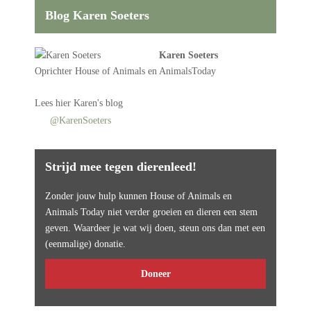
Blog Karen Soeters
Karen Soeters
Oprichter
House of Animals
en AnimalsToday
Lees
hier Karen's blog
@KarenSoeters
Strijd mee tegen dierenleed!
Zonder jouw hulp kunnen House of Animals en
Animals Today niet verder groeien en dieren een stem
geven. Waardeer je wat wij doen, steun ons dan met een
(eenmalige) donatie.
Doneer