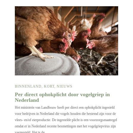
BINNENLAND
,
KORT
,
NIEUWS
Per direct ophokplicht door vogelgriep in
Nederland
Het ministerie van Landbouw heeft per direct een ophokplicht ingesteld
voor bedrijven in Nederland die vogels houden die bestemd zijn voor de
vlees- en/of eierproductie. De ingestelde plicht is een voorzorgsmaatregel
omdat er in Nederland recente besmettingen met het vogelgriepvirus zijn
vastgesteld. Het is de…