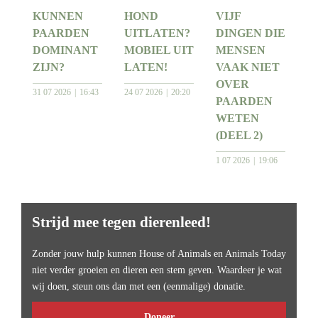
KUNNEN
HOND
VIJF
PAARDEN
UITLATEN?
DINGEN DIE
DOMINANT
MOBIEL UIT
MENSEN
ZIJN?
LATEN!
VAAK NIET
OVER
31 07 2026
16:43
24 07 2026
20:20
PAARDEN
WETEN
(DEEL 2)
1 07 2026
19:06
Strijd mee tegen dierenleed!
Zonder jouw hulp kunnen House of Animals en Animals Today
niet verder groeien en dieren een stem geven. Waardeer je wat
wij doen, steun ons dan met een (eenmalige) donatie.
Doneer