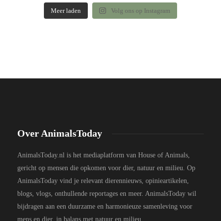
Meer laden
Volg ons op Instagram
Over AnimalsToday
AnimalsToday.nl is het mediaplatform van House of Animals,
gericht op mensen die opkomen voor dier, natuur en milieu. Op
AnimalsToday vind je relevant dierennieuws, opinieartikelen,
blogs, vlogs, onthullende reportages en meer. AnimalsToday wil
bijdragen aan een duurzame en harmonieuze samenleving voor
mens en dier, in balans met natuur en milieu.