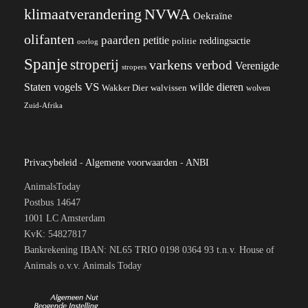
klimaatverandering
NVWA
Oekraïne
olifanten
paarden
petitie
reddingsactie
politie
oorlog
Spanje
stroperij
varkens
verbod
Verenigde
stropers
VS
wilde dieren
Staten
vogels
Wakker Dier
walvissen
wolven
Zuid-Afrika
Privacybeleid
-
Algemene voorwaarden
-
ANBI
AnimalsToday
Postbus 14647
1001 LC Amsterdam
KvK: 54827817
Bankrekening IBAN: NL65 TRIO 0198 0364 93 t.n.v. House of
Animals o.v.v. Animals Today