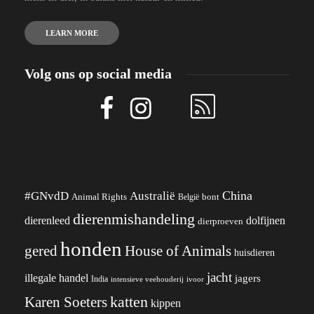
LEARN MORE
Volg ons op social media
China
#GNvdD
Australië
Animal Rights
België
bont
dierenmishandeling
dierenleed
dolfijnen
dierproeven
honden
gered
House of Animals
huisdieren
jacht
illegale handel
jagers
India
ivoor
intensieve veehouderij
katten
Karen Soeters
kippen