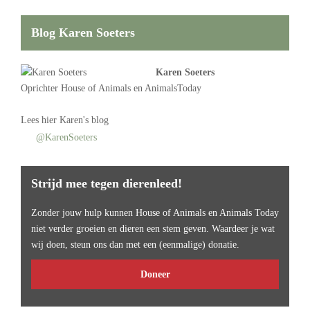
Blog Karen Soeters
Karen Soeters
Oprichter
House of Animals
en AnimalsToday
Lees
hier Karen's blog
@KarenSoeters
Strijd mee tegen dierenleed!
Zonder jouw hulp kunnen House of Animals en Animals Today
niet verder groeien en dieren een stem geven. Waardeer je wat
wij doen, steun ons dan met een (eenmalige) donatie.
Doneer