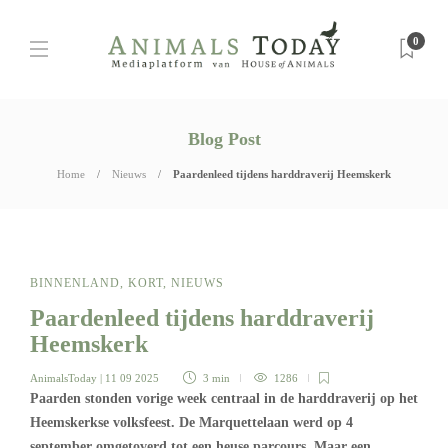
0
Blog Post
Home
Nieuws
Paardenleed tijdens harddraverij Heemskerk
BINNENLAND
,
KORT
,
NIEUWS
Paardenleed tijdens harddraverij
Heemskerk
AnimalsToday
| 11 09 2025
3 min
1286
Paarden stonden vorige week centraal in de harddraverij op het
Heemskerkse volksfeest. De Marquettelaan werd op 4
september omgetoverd tot een heuse parcours. Maar een