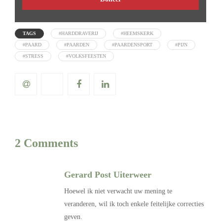
TAGS
#HARDDRAVERIJ
#HEEMSKERK
#PAARD
#PAARDEN
#PAARDENSPORT
#PIJN
#STRESS
#VOLKSFEESTEN
2 Comments
Gerard Post Uiterweer
Hoewel ik niet verwacht uw mening te
veranderen, wil ik toch enkele feitelijke correcties
geven.