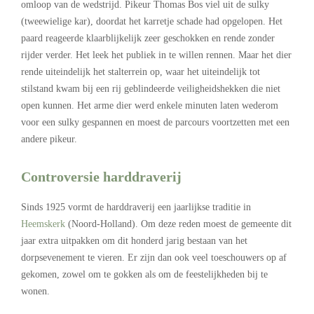
omloop van de wedstrijd. Pikeur Thomas Bos viel uit de sulky
(tweewielige kar), doordat het karretje schade had opgelopen. Het
paard reageerde klaarblijkelijk zeer geschokken en rende zonder
rijder verder. Het leek het publiek in te willen rennen. Maar het dier
rende uiteindelijk het stalterrein op, waar het uiteindelijk tot
stilstand kwam bij een rij geblindeerde veiligheidshekken die niet
open kunnen. Het arme dier werd enkele minuten laten wederom
voor een sulky gespannen en moest de parcours voortzetten met een
andere pikeur.
Controversie harddraverij
Sinds 1925 vormt de harddraverij een jaarlijkse traditie in
Heemskerk
(Noord-Holland). Om deze reden moest de gemeente dit
jaar extra uitpakken om dit honderd jarig bestaan van het
dorpsevenement te vieren. Er zijn dan ook veel toeschouwers op af
gekomen, zowel om te gokken als om de feestelijkheden bij te
wonen.