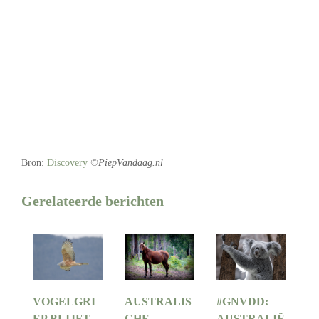
Bron:
Discovery
©PiepVandaag.nl
Gerelateerde berichten
VOGELGRI
AUSTRALIS
#GNVDD:
EP BLIJFT
CHE
AUSTRALIË