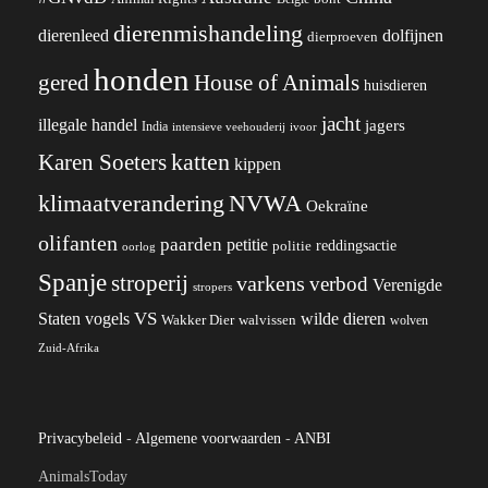
dierenmishandeling
dierenleed
dolfijnen
dierproeven
honden
gered
House of Animals
huisdieren
jacht
illegale handel
jagers
India
ivoor
intensieve veehouderij
katten
Karen Soeters
kippen
klimaatverandering
NVWA
Oekraïne
olifanten
paarden
petitie
reddingsactie
politie
oorlog
Spanje
stroperij
varkens
verbod
Verenigde
stropers
VS
wilde dieren
Staten
vogels
Wakker Dier
walvissen
wolven
Zuid-Afrika
Privacybeleid
-
Algemene voorwaarden
-
ANBI
AnimalsToday