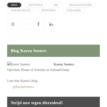
TAGS
#AUSTRALIË
#EB
#MASSASTRANDING
#PARARA BEACH
#POTVISSEN
#STRANDING
Blog Karen Soeters
Karen Soeters
Oprichter
House of Animals
en AnimalsToday
Lees
hier Karen's blog
@KarenSoeters
Strijd mee tegen dierenleed!