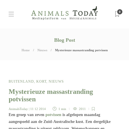
0
Blog Post
Home
Nieuws
Mysterieuze massastranding potvissen
BUITENLAND
,
KORT
,
NIEUWS
Mysterieuze massastranding
potvissen
AnimalsToday
| 11 12 2014
1 min
2011
Een groep van zeven
potvissen
is afgelopen maandag
aangespoeld aan de Zuid-Australische kust. Een dergelijke
massastranding is uiterst zeldzaam. Wetenschappers en