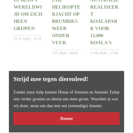
WERELDWI
HELIKOPTE
REALISEER
JD OM ZICH
RJACHT OP
T
HEEN
BRUMBIES
KOALAPAR
GRIJPEN
WEER
K VOOR
ONDER
12.000
21 07 2026
11:15
VUUR
KOALA'S
7 07 2026
09:42
15 06 2026
17:44
Strijd mee tegen dierenleed!
Zonder jouw hulp kunnen House of Animals en Animals Today
niet verder groeien en dieren een stem geven. Waardeer je wat
wij doen, steun ons dan met een (eenmalige) donatie.
Doneer