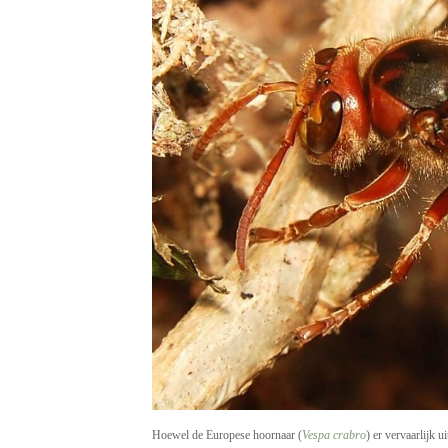
Hoewel de Europese hoornaar (
Vespa crabro
) er vervaarlijk u