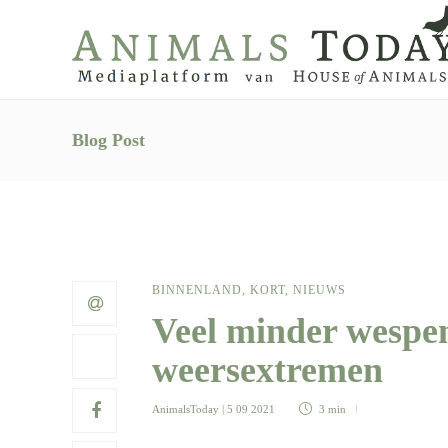
Blog Post
BINNENLAND
,
KORT
,
NIEUWS
Veel minder wespe
weersextremen
AnimalsToday
| 5 09 2021
3 min