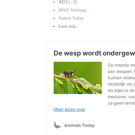
AD [
1
,
2
]
MAX Vandaag
Nature Today
Lees ook:
.