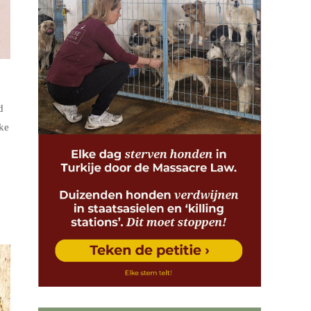
d
nke