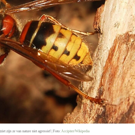
itziet zijn ze van nature niet agressief | Foto:
Accipiter/Wikipedia