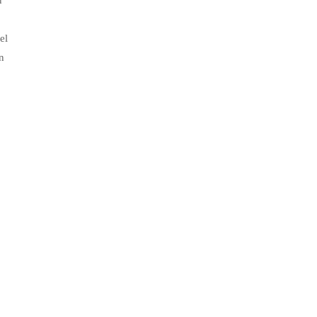
n
el
n