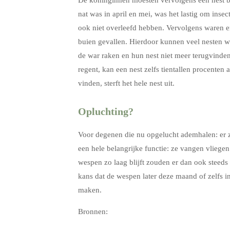
De koninginnen moesten vervolgens een nest b
nat was in april en mei, was het lastig om ins
ook niet overleefd hebben. Vervolgens waren er
buien gevallen. Hierdoor kunnen veel nesten 
de war raken en hun nest niet meer terugvinden
regent, kan een nest zelfs tientallen procenten 
vinden, sterft het hele nest uit.
Opluchting?
Voor degenen die nu opgelucht ademhalen: er z
een hele belangrijke functie: ze vangen vliege
wespen zo laag blijft zouden er dan ook steed
kans dat de wespen later deze maand of zelfs i
maken.
Bronnen: