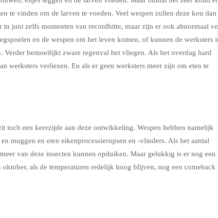
ouwen, eitjes leggen en de larven voeden. Maar omdat het zeer koud e
ecten te vinden om de larven te voeden. Veel wespen zullen deze kou dan
 in juni zelfs momenten van recordhitte, maar zijn er ook abnormaal ve
wegspoelen en de wespen om het leven komen, of kunnen de werksters i
. Verder bemoeilijkt zware regenval het vliegen. Als het overdag hard
aan werksters verliezen. En als er geen werksters meer zijn om eten te
it toch een keerzijde aan deze ontwikkeling. Wespen hebben namelijk
n en muggen en eten eikenprocessierupsen en -vlinders. Als het aantal
s meer van deze insecten kunnen opduiken. Maar gelukkig is er nog een
n oktober, als de temperaturen redelijk hoog blijven, nog een comeback