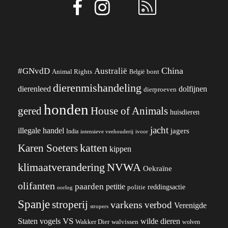
China
#GNvdD
Australië
Animal Rights
België
bont
dierenmishandeling
dierenleed
dolfijnen
dierproeven
honden
gered
House of Animals
huisdieren
jacht
illegale handel
jagers
India
ivoor
intensieve veehouderij
katten
Karen Soeters
kippen
klimaatverandering
NVWA
Oekraïne
olifanten
paarden
petitie
reddingsactie
politie
oorlog
Spanje
stroperij
varkens
verbod
Verenigde
stropers
VS
wilde dieren
Staten
vogels
Wakker Dier
walvissen
wolven