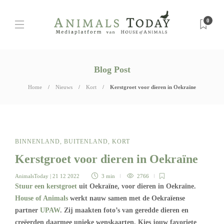
0
Blog Post
Home
Nieuws
Kort
Kerstgroet voor dieren in Oekraïne
BINNENLAND
,
BUITENLAND
,
KORT
Kerstgroet voor dieren in Oekraïne
AnimalsToday
| 21 12 2022
3 min
2766
Stuur een kerstgroet
uit Oekraïne, voor dieren in Oekraïne.
House of Animals
werkt nauw samen met de Oekraïense
partner
UPAW
. Zij maakten foto’s van geredde dieren en
creëerden daarmee unieke wenskaarten. Kies jouw favoriete