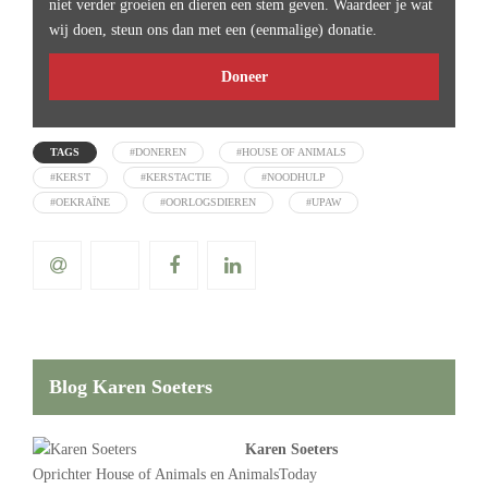
niet verder groeien en dieren een stem geven. Waardeer je wat
wij doen, steun ons dan met een (eenmalige) donatie.
Doneer
TAGS
#DONEREN
#HOUSE OF ANIMALS
#KERST
#KERSTACTIE
#NOODHULP
#OEKRAÏNE
#OORLOGSDIEREN
#UPAW
Blog Karen Soeters
Karen Soeters
Oprichter
House of Animals
en AnimalsToday