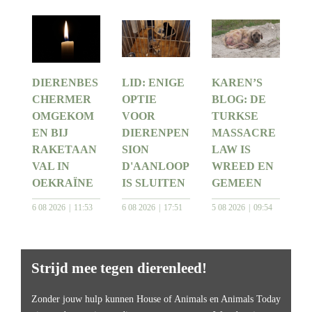
DIERENBES
LID: ENIGE
KAREN’S
CHERMER
OPTIE
BLOG: DE
OMGEKOM
VOOR
TURKSE
EN BIJ
DIERENPEN
MASSACRE
RAKETAAN
SION
LAW IS
VAL IN
D'AANLOOP
WREED EN
OEKRAÏNE
IS SLUITEN
GEMEEN
6 08 2026
11:53
6 08 2026
17:51
5 08 2026
09:54
Strijd mee tegen dierenleed!
Zonder jouw hulp kunnen House of Animals en Animals Today