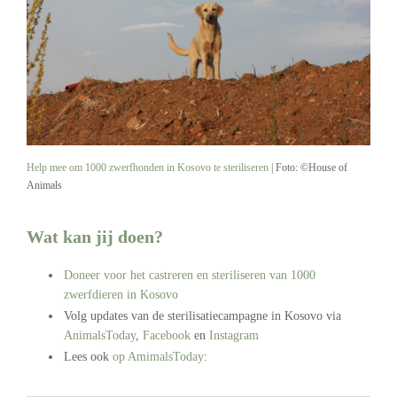
Help mee om 1000 zwerfhonden in Kosovo te steriliseren
| Foto: ©House of
Animals
Wat kan jij doen?
Doneer voor het castreren en steriliseren van 1000
zwerfdieren in Kosovo
Volg updates van de sterilisatiecampagne in Kosovo via
AnimalsToday
,
Facebook
en
Instagram
Lees ook
op AmimalsToday
:
.