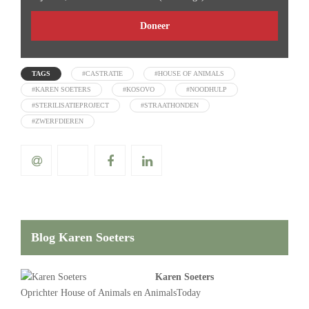
Doneer
TAGS
#CASTRATIE
#HOUSE OF ANIMALS
#KAREN SOETERS
#KOSOVO
#NOODHULP
#STERILISATIEPROJECT
#STRAATHONDEN
#ZWERFDIEREN
Blog Karen Soeters
Karen Soeters
Oprichter
House of Animals
en AnimalsToday