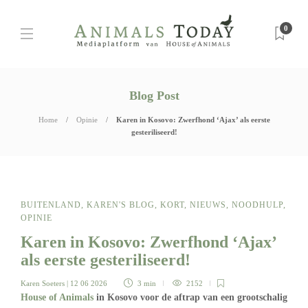
0
Blog Post
Home
Opinie
Karen in Kosovo: Zwerfhond ‘Ajax’ als eerste
gesteriliseerd!
BUITENLAND
,
KAREN'S BLOG
,
KORT
,
NIEUWS
,
NOODHULP
,
OPINIE
Karen in Kosovo: Zwerfhond ‘Ajax’
als eerste gesteriliseerd!
Karen Soeters
| 12 06 2026
3 min
2152
House of Animals
in Kosovo voor de aftrap van een grootschalig