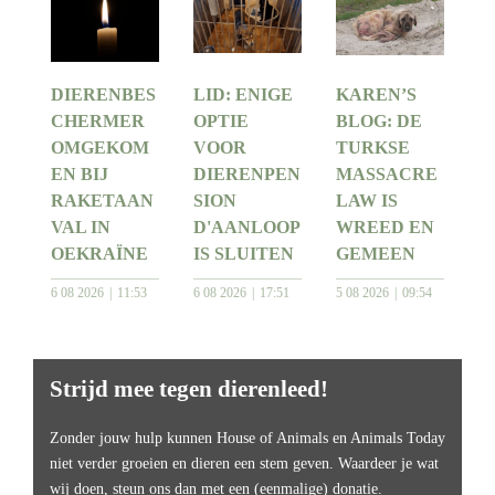
DIERENBES
LID: ENIGE
KAREN’S
CHERMER
OPTIE
BLOG: DE
OMGEKOM
VOOR
TURKSE
EN BIJ
DIERENPEN
MASSACRE
RAKETAAN
SION
LAW IS
VAL IN
D'AANLOOP
WREED EN
OEKRAÏNE
IS SLUITEN
GEMEEN
6 08 2026
11:53
6 08 2026
17:51
5 08 2026
09:54
Strijd mee tegen dierenleed!
Zonder jouw hulp kunnen House of Animals en Animals Today
niet verder groeien en dieren een stem geven. Waardeer je wat
wij doen, steun ons dan met een (eenmalige) donatie.