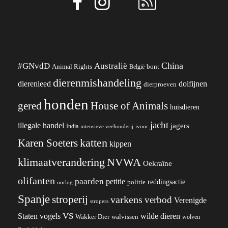
China
#GNvdD
Australië
Animal Rights
België
bont
dierenmishandeling
dierenleed
dolfijnen
dierproeven
honden
gered
House of Animals
huisdieren
jacht
illegale handel
jagers
India
ivoor
intensieve veehouderij
katten
Karen Soeters
kippen
klimaatverandering
NVWA
Oekraïne
olifanten
paarden
petitie
reddingsactie
politie
oorlog
Spanje
stroperij
varkens
verbod
Verenigde
stropers
VS
wilde dieren
Staten
vogels
Wakker Dier
walvissen
wolven