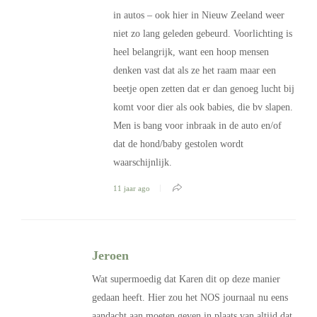
in autos – ook hier in Nieuw Zeeland weer
niet zo lang geleden gebeurd. Voorlichting is
heel belangrijk, want een hoop mensen
denken vast dat als ze het raam maar een
beetje open zetten dat er dan genoeg lucht bij
komt voor dier als ook babies, die bv slapen.
Men is bang voor inbraak in de auto en/of
dat de hond/baby gestolen wordt
waarschijnlijk.
11 jaar ago
Jeroen
Wat supermoedig dat Karen dit op deze manier
gedaan heeft. Hier zou het NOS journaal nu eens
aandacht aan moeten geven in plaats van altijd dat