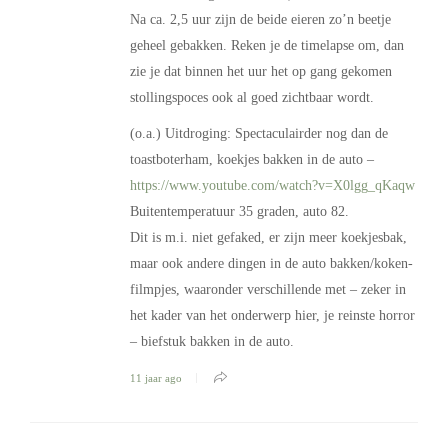
Na ca. 2,5 uur zijn de beide eieren zo’n beetje
geheel gebakken. Reken je de timelapse om, dan
zie je dat binnen het uur het op gang gekomen
stollingspoces ook al goed zichtbaar wordt.
(o.a.) Uitdroging: Spectaculairder nog dan de
toastboterham, koekjes bakken in de auto –
https://www.youtube.com/watch?v=X0lgg_qKaqw
Buitentemperatuur 35 graden, auto 82.
Dit is m.i. niet gefaked, er zijn meer koekjesbak,
maar ook andere dingen in de auto bakken/koken-
filmpjes, waaronder verschillende met – zeker in
het kader van het onderwerp hier, je reinste horror
– biefstuk bakken in de auto.
11 jaar ago