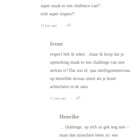
super maak er een challence van!!
echt super respect!!
11 jaar ago
Irene
respect heb ik zeker…maar ik hoop dat je
opmerking maak er een challenge van niet
serieus is? Dat zou nl. qua intelligentieniveau
op hetzelfde niveau zitten als je hond
achterlaten in de auto.
11 jaar ago
Henrike
… challenge, op zich zo gek nog niet –
maar dan misschien beter zo: een