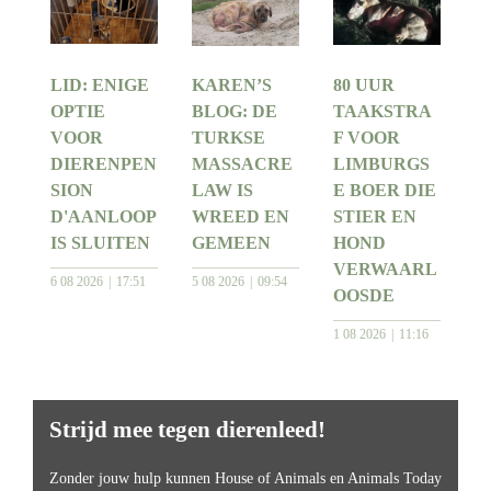
LID: ENIGE
KAREN’S
80 UUR
OPTIE
BLOG: DE
TAAKSTRA
VOOR
TURKSE
F VOOR
DIERENPEN
MASSACRE
LIMBURGS
SION
LAW IS
E BOER DIE
D'AANLOOP
WREED EN
STIER EN
IS SLUITEN
GEMEEN
HOND
VERWAARL
6 08 2026
17:51
5 08 2026
09:54
OOSDE
1 08 2026
11:16
Strijd mee tegen dierenleed!
Zonder jouw hulp kunnen House of Animals en Animals Today