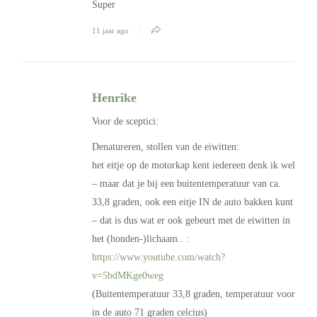
Super
11 jaar ago
Henrike
Voor de sceptici:
Denatureren, stollen van de eiwitten:
het eitje op de motorkap kent iedereen denk ik wel
– maar dat je bij een buitentemperatuur van ca.
33,8 graden, ook een eitje IN de auto bakken kunt
– dat is dus wat er ook gebeurt met de eiwitten in
het (honden-)lichaam.. :
https://www.youtube.com/watch?
v=5bdMKge0weg
(Buitentemperatuur 33,8 graden, temperatuur voor
in de auto 71 graden celcius)