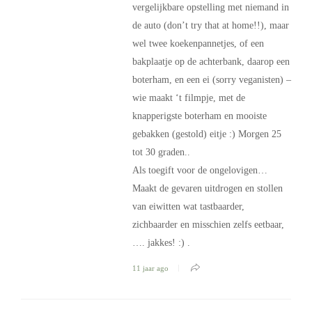
vergelijkbare opstelling met niemand in
de auto (don’t try that at home!!), maar
wel twee koekenpannetjes, of een
bakplaatje op de achterbank, daarop een
boterham, en een ei (sorry veganisten) –
wie maakt ‘t filmpje, met de
knapperigste boterham en mooiste
gebakken (gestold) eitje :) Morgen 25
tot 30 graden..
Als toegift voor de ongelovigen…
Maakt de gevaren uitdrogen en stollen
van eiwitten wat tastbaarder,
zichbaarder en misschien zelfs eetbaar,
…. jakkes! :) .
11 jaar ago