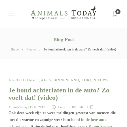
0
Blog Post
Home
Nieuws
Je hond achterlaten in de auto? Zo voelt dat! (video)
AT-REPORTAGES
,
AT-TV
,
BINNENLAND
,
KORT
,
NIEUWS
Je hond achterlaten in de auto? Zo
voelt dat! (video)
AnimalsToday
| 17 05 2017
2 min
5569
Ook deze week zijn er weer meldingen geweest van mensen die
met dit warme en zonnige weer hun
hond in de hete auto
achterlieten
. AnimalsToday.nl-hoofdredacteur
Karen Soeters