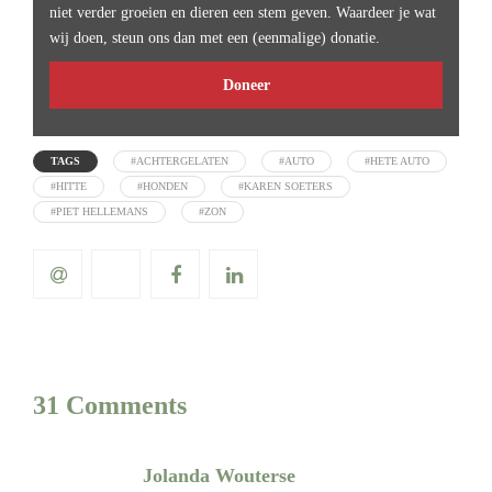
niet verder groeien en dieren een stem geven. Waardeer je wat
wij doen, steun ons dan met een (eenmalige) donatie.
Doneer
TAGS
#ACHTERGELATEN
#AUTO
#HETE AUTO
#HITTE
#HONDEN
#KAREN SOETERS
#PIET HELLEMANS
#ZON
31 Comments
Jolanda Wouterse