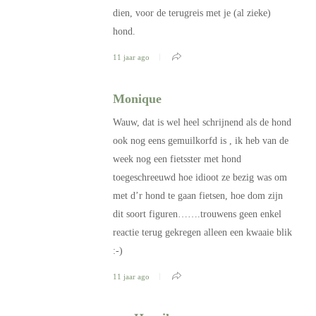
dien, voor de terugreis met je (al zieke)
hond.
11 jaar ago
Monique
Wauw, dat is wel heel schrijnend als de hond
ook nog eens gemuilkorfd is , ik heb van de
week nog een fietsster met hond
toegeschreeuwd hoe idioot ze bezig was om
met d’r hond te gaan fietsen, hoe dom zijn
dit soort figuren…….trouwens geen enkel
reactie terug gekregen alleen een kwaaie blik
:-)
11 jaar ago